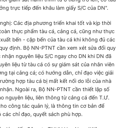
ởng trực tiếp đến khâu làm giấy S/C của DN".
nghị: Các địa phương triển khai tốt và kịp thời
 toàn thực phẩm tàu cá, cảng cá, cũng như thực
xuất bến - cập bến của tàu cá khi không đủ các
ã quy định. Bộ NN-PTNT cần xem xét sửa đổi quy
c nhận nguyên liệu S/C ngay cho DN khi DN đã
yên liệu từ tàu cá có sự giám sát của nhân viên
ợng tại cảng cá; có hướng dẫn, chỉ đạo việc giải
rường hợp tàu cá bị mất kết nối do lỗi của nhà
nhận. Ngoài ra, Bộ NN-PTNT cần thiết lập số
o nguyên liệu, liên thông từ cảng cá đến T.Ư.
cho công tác quản lý, là thông tin cơ bản để
các chỉ đạo, quyết sách phù hợp.