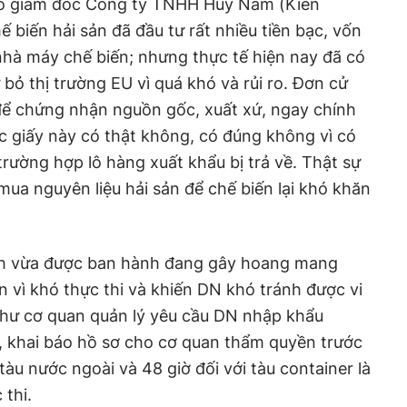
ó giám đốc Công ty TNHH Huy Nam (Kiên
ế biến hải sản đã đầu tư rất nhiều tiền bạc, vốn
nhà máy chế biến; nhưng thực tế hiện nay đã có
bỏ thị trường EU vì quá khó và rủi ro. Đơn cử
để chứng nhận nguồn gốc, xuất xứ, ngay chính
 giấy này có thật không, có đúng không vì có
 trường hợp lô hàng xuất khẩu bị trả về. Thật sự
mua nguyên liệu hải sản để chế biến lại khó khăn
nh vừa được ban hành đang gây hoang mang
n vì khó thực thi và khiến DN khó tránh được vi
như cơ quan quản lý yêu cầu DN nhập khẩu
, khai báo hồ sơ cho cơ quan thẩm quyền trước
 tàu nước ngoài và 48 giờ đối với tàu container là
thi.