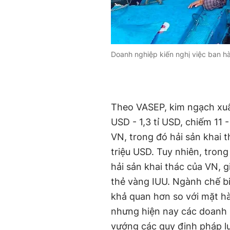
Doanh nghiệp kiến nghị việc ban hà
Theo VASEP, kim ngạch xuất
USD - 1,3 tỉ USD, chiếm 11
VN, trong đó hải sản khai t
triệu USD. Tuy nhiên, tron
hải sản khai thác của VN, g
thẻ vàng IUU. Ngành chế b
khả quan hơn so với mặt hà
nhưng hiện nay các doanh n
vướng các quy định pháp lu