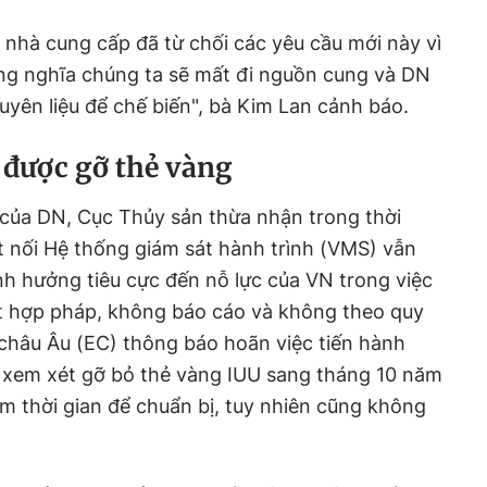
 nhà cung cấp đã từ chối các yêu cầu mới này vì
ồng nghĩa chúng ta sẽ mất đi nguồn cung và DN
yên liệu để chế biến", bà Kim Lan cảnh báo.
 được gỡ thẻ vàng
 của DN, Cục Thủy sản thừa nhận trong thời
ết nối Hệ thống giám sát hành trình (VMS) vẫn
nh hưởng tiêu cực đến nỗ lực của VN trong việc
ất hợp pháp, không báo cáo và không theo quy
 châu Âu (EC) thông báo hoãn việc tiến hành
để xem xét gỡ bỏ thẻ vàng IUU sang tháng 10 năm
m thời gian để chuẩn bị, tuy nhiên cũng không