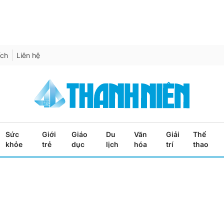
ích
Liên hệ
Sức
Giới
Giáo
Du
Văn
Giải
Thể
khỏe
trẻ
dục
lịch
hóa
trí
thao