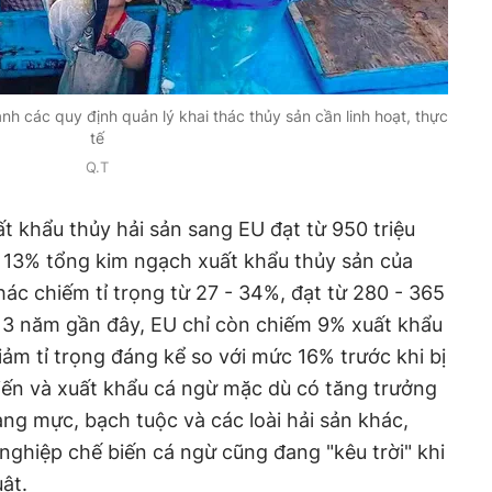
nh các quy định quản lý khai thác thủy sản cần linh hoạt, thực
tế
Q.T
 khẩu thủy hải sản sang EU đạt từ 950 triệu
 - 13% tổng kim ngạch xuất khẩu thủy sản của
hác chiếm tỉ trọng từ 27 - 34%, đạt từ 280 - 365
g 3 năm gần đây, EU chỉ còn chiếm 9% xuất khẩu
iảm tỉ trọng đáng kể so với mức 16% trước khi bị
iến và xuất khẩu cá ngừ mặc dù có tăng trưởng
ng mực, bạch tuộc và các loài hải sản khác,
ghiệp chế biến cá ngừ cũng đang "kêu trời" khi
ật.