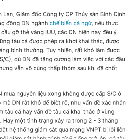
im Lan, Giám đốc Công ty CP Thủy sản Bình Định
cộng đồng DN ngành
chế biến cá ngừ
, nêu thực
 cầu gỡ thẻ vàng IUU, các DN hiện nay đều ý
ững tàu cá được phép ra khơi khai thác, được
ảng bình thường. Tuy nhiên, rất khó làm được
(S/C), dù DN đã tăng cường làm việc với các đầu
nhưng vẫn vô cùng thấp thỏm sau khi đã chốt
DN mua nguyên liệu xong không được cấp S/C ở
 mà DN rất khó để biết rõ, như vấn đề xác nhận
m tàu cá hay vấn đề tàu cá khai thác ở vùng
Hay một tình trạng xảy ra trong 2 - 3 tháng
 đặt hệ thống giám sát qua mạng VNPT bị lỗi liên
ối giám sát hành trình từ 6 tiếng trở lên, có tàu