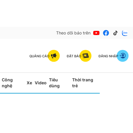
Theo dõi báo trên
QUẢNG CÁO
ĐẶT BÁO
ĐĂNG NHẬP
Công
Tiêu
Thời trang
Xe
Video
nghệ
dùng
trẻ