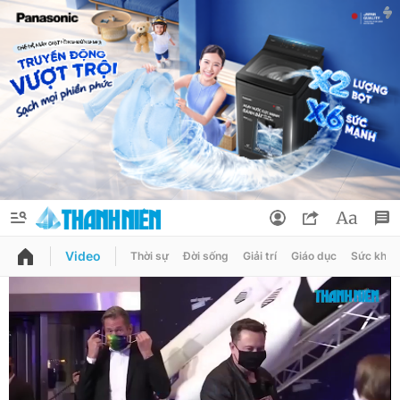
Video
Thời sự
Đời sống
Giải trí
Giáo dục
Sức khỏe
QUẢNG CÁO
ĐẶT BÁO
Thông tin tài khoản
Đổi mật khẩu
Chuyên mục
Tin đã lưu