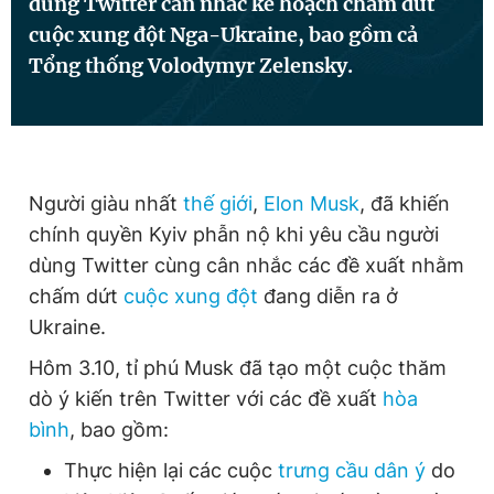
dùng Twitter cân nhắc kế hoạch chấm dứt
cuộc xung đột Nga-Ukraine, bao gồm cả
Tổng thống Volodymyr Zelensky.
Đọc Thanh Niên trên điện thoại
Người giàu nhất
thế giới
,
Elon Musk
, đã khiến
Theo dõi báo trên
chính quyền Kyiv phẫn nộ khi yêu cầu người
dùng Twitter cùng cân nhắc các đề xuất nhằm
Hotline
Liên hệ quảng cáo
chấm dứt
cuộc xung đột
đang diễn ra ở
0906 645 777
0908 780 404
Ukraine.
Đặt báo
Quảng cáo
RSS
Tòa soạn
Chính sách bảo
Hôm 3.10, tỉ phú Musk đã tạo một cuộc thăm
dò ý kiến trên Twitter với các đề xuất
hòa
Tổng biên tập: Nguyễn Ngọc Toàn
Phó tổng biên tập thường trực: Hải Thành
bình
, bao gồm:
Phó tổng biên tập: Lâm Hiếu Dũng
Phó tổng biên tập: Trần Việt Hưng
Thực hiện lại các cuộc
trưng cầu dân ý
do
Tổng thư ký tòa soạn: Đức Trung