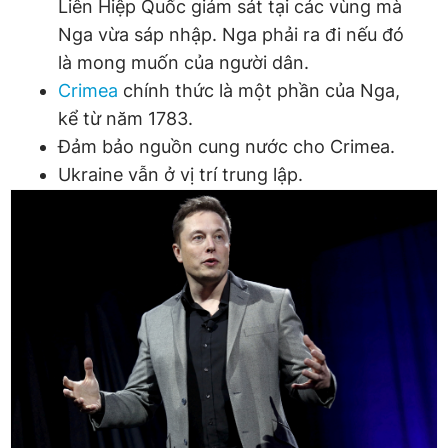
Liên Hiệp Quốc giám sát tại các vùng mà
Giấy phép xuất bản số 110/GP - BTTTT cấp ngày 24.3.2020
Nga vừa sáp nhập. Nga phải ra đi nếu đó
© 2003-2026 Bản quyền thuộc về Báo Thanh Niên. Cấm sao
chép dưới mọi hình thức nếu không có sự chấp thuận bằng văn
là mong muốn của người dân.
bản. Phát triển bởi ePi Technologies, JSC.
Crimea
chính thức là một phần của Nga,
kể từ năm 1783.
Đảm bảo nguồn cung nước cho Crimea.
Ukraine vẫn ở vị trí trung lập.