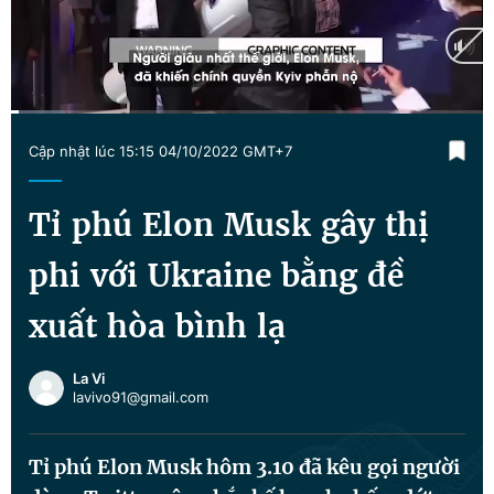
Chuyên mục khác
Tin đã xem
Chào ngày mới
Tin 24h
Đăng xuất
Current
0:02
/
Duration
1:52
Tin thị trường
Tin 360
Cập nhật lúc 15:15 04/10/2022 GMT+7
Time
Video
Magazine
Tỉ phú Elon Musk gây thị
phi với Ukraine bằng đề
Sản phẩm khác
xuất hòa bình lạ
Tiện ích
Bạn cần biết
La Vi
lavivo91@gmail.com
Thông tin tòa soạn
Liên hệ quảng cáo
Tỉ phú Elon Musk hôm 3.10 đã kêu gọi người