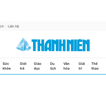
ích
Liên hệ
Sức
Giới
Giáo
Du
Văn
Giải
Thể
khỏe
trẻ
dục
lịch
hóa
trí
thao