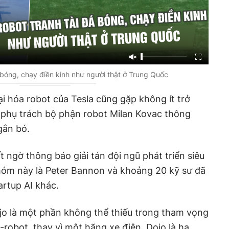
 bóng, chạy điền kinh như người thật ở Trung Quốc
i hóa robot của Tesla cũng gặp không ít trở
h phụ trách bộ phận robot Milan Kovac thông
 gắn bó.
 ngờ thông báo giải tán đội ngũ phát triển siêu
hóm này là Peter Bannon và khoảng 20 kỹ sư đã
artup AI khác.
jo là một phần không thể thiếu trong tham vọng
-robot, thay vì một hãng xe điện. Dojo là hạ