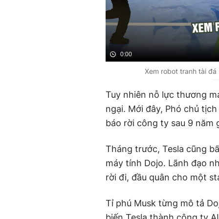
0:00
Xem robot tranh tài đá
Tuy nhiên nỗ lực thương mạ
ngại. Mới đây, Phó chủ tịc
báo rời công ty sau 9 năm
Tháng trước, Tesla cũng bất
máy tính Dojo. Lãnh đạo n
rời đi, đầu quân cho một st
Tỉ phú Musk từng mô tả Do
biến Tesla thành công ty AI