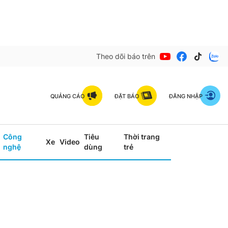
Theo dõi báo trên
QUẢNG CÁO
ĐẶT BÁO
ĐĂNG NHẬP
Công
Tiêu
Thời trang
Xe
Video
nghệ
dùng
trẻ