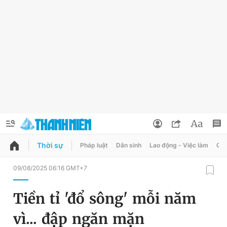
Thời sự
Pháp luật
Dân sinh
Lao động - Việc làm
Quy
QUẢNG CÁO
ĐẶT BÁO
09/08/2025 06:16 GMT+7
Thông tin tài khoản
Tiền tỉ 'đổ sông' mỗi năm
Đổi mật khẩu
Chuyên mục
vì... đập ngăn mặn
Tin đã lưu