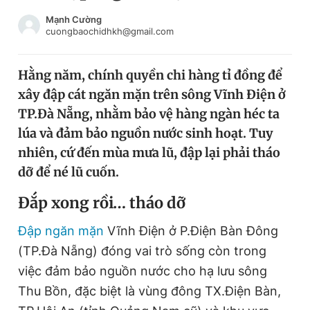
Chuyên mục khác
Mạnh Cường
Tin đã xem
cuongbaochidhkh@gmail.com
Chào ngày mới
Tin 24h
Đăng xuất
Hằng năm, chính quyền chi hàng tỉ đồng để
Tin thị trường
Tin 360
xây đập cát ngăn mặn trên sông Vĩnh Điện ở
TP.Đà Nẵng, nhằm bảo vệ hàng ngàn héc ta
Video
Magazine
lúa và đảm bảo nguồn nước sinh hoạt. Tuy
nhiên, cứ đến mùa mưa lũ, đập lại phải tháo
dỡ để né lũ cuốn.
Sản phẩm khác
Đ
ắp xong rồi… tháo dỡ
Tiện ích
Bạn cần biết
Đập ngăn mặn
Vĩnh Điện ở P.Điện Bàn Đông
(TP.Đà Nẵng) đóng vai trò sống còn trong
Thông tin tòa soạn
Liên hệ quảng cáo
việc đảm bảo nguồn nước cho hạ lưu sông
Thu Bồn, đặc biệt là vùng đông TX.Điện Bàn,