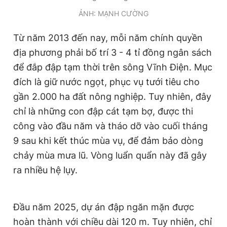
Giấy phép xuất bản số 110/GP - BTTTT cấp ngày 24.3.2020
ẢNH: MẠNH CƯỜNG
© 2003-2026 Bản quyền thuộc về Báo Thanh Niên. Cấm sao
chép dưới mọi hình thức nếu không có sự chấp thuận bằng văn
Từ năm 2013 đến nay, mỗi năm chính quyền
bản. Phát triển bởi ePi Technologies, JSC.
địa phương phải bố trí 3 - 4 tỉ đồng ngân sách
để đắp đập tạm thời trên sông Vĩnh Điện. Mục
đích là giữ nước ngọt, phục vụ tưới tiêu cho
gần 2.000 ha đất nông nghiệp. Tuy nhiên, đây
chỉ là những con đập cát tạm bợ, được thi
công vào đầu năm và tháo dỡ vào cuối tháng
9 sau khi kết thúc mùa vụ, để đảm bảo dòng
chảy mùa mưa lũ. Vòng luẩn quẩn này đã gây
ra nhiều hệ lụy.
Đầu năm 2025, dự án đập ngăn mặn được
hoàn thành với chiều dài 120 m. Tuy nhiên, chỉ