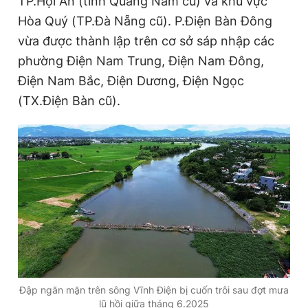
TP.Hội An (tỉnh Quảng Nam cũ) và khu vực
Hòa Quý (TP.Đà Nẵng cũ). P.Điện Bàn Đông
vừa được thành lập trên cơ sở sáp nhập các
Đọc Thanh Niên trên điện thoại
phường Điện Nam Trung, Điện Nam Đông,
Điện Nam Bắc, Điện Dương, Điện Ngọc
(TX.Điện Bàn cũ).
Theo dõi báo trên
Hotline
Liên hệ quảng cáo
0906 645 777
0908 780 404
Đặt báo
Quảng cáo
RSS
Tòa soạn
Chính sách bảo
Tổng biên tập: Nguyễn Ngọc Toàn
Phó tổng biên tập thường trực: Hải Thành
Phó tổng biên tập: Lâm Hiếu Dũng
Phó tổng biên tập: Trần Việt Hưng
Đập ngăn mặn trên sông Vĩnh Điện bị cuốn trôi sau đợt mưa
Tổng thư ký tòa soạn: Đức Trung
lũ hồi giữa tháng 6.2025