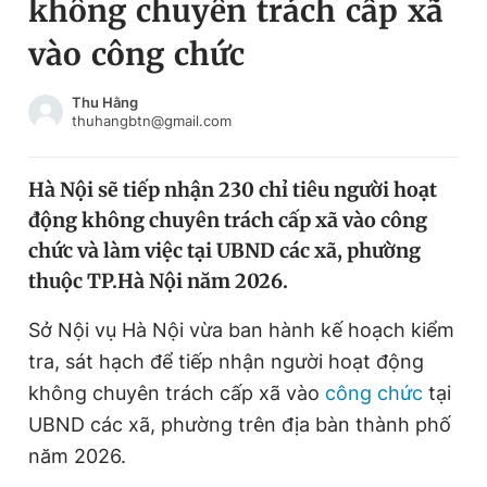
không chuyên trách cấp xã
Chuyên mục khác
vào công chức
Tin đã xem
Chào ngày mới
Tin 24h
Thu Hằng
Đăng xuất
thuhangbtn@gmail.com
Tin thị trường
Tin 360
Hà Nội sẽ tiếp nhận 230 chỉ tiêu người hoạt
Video
Magazine
động không chuyên trách cấp xã vào công
chức và làm việc tại UBND các xã, phường
thuộc TP.Hà Nội năm 2026.
Sản phẩm khác
Sở Nội vụ Hà Nội vừa ban hành kế hoạch kiểm
Tiện ích
Bạn cần biết
tra, sát hạch để tiếp nhận người hoạt động
không chuyên trách cấp xã vào
công chức
tại
Thông tin tòa soạn
Liên hệ quảng cáo
UBND các xã, phường trên địa bàn thành phố
năm 2026.