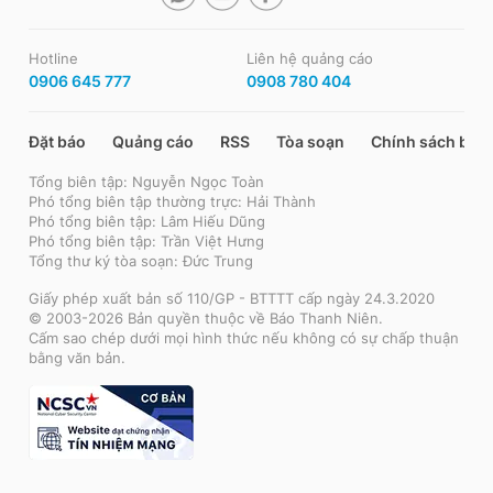
Hotline
Liên hệ quảng cáo
0906 645 777
0908 780 404
Đặt báo
Quảng cáo
RSS
Tòa soạn
Chính sách bảo
Tổng biên tập: Nguyễn Ngọc Toàn
Phó tổng biên tập thường trực: Hải Thành
Phó tổng biên tập: Lâm Hiếu Dũng
Phó tổng biên tập: Trần Việt Hưng
Tổng thư ký tòa soạn: Đức Trung
Giấy phép xuất bản số 110/GP - BTTTT cấp ngày 24.3.2020
© 2003-2026 Bản quyền thuộc về Báo Thanh Niên.
Cấm sao chép dưới mọi hình thức nếu không có sự chấp thuận
bằng văn bản.