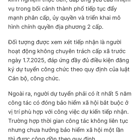
Giấy phép xuất bản số 110/GP - BTTTT cấp ngày 24.3.2020
vụ trong bối cảnh thành phố tiếp tục đẩy
© 2003-2026 Bản quyền thuộc về Báo Thanh Niên. Cấm sao
mạnh phân cấp, ủy quyền và triển khai mô
chép dưới mọi hình thức nếu không có sự chấp thuận bằng văn
bản. Phát triển bởi ePi Technologies, JSC.
hình chính quyền địa phương 2 cấp.
Đối tượng được xem xét tiếp nhận là người
hoạt động không chuyên trách cấp xã trước
ngày 1.7.2025, đáp ứng đầy đủ điều kiện đăng
ký dự tuyển công chức theo quy định của luật
Cán bộ, công chức.
Ngoài ra, người dự tuyển phải có ít nhất 5 năm
công tác có đóng bảo hiểm xã hội bắt buộc ở
vị trí phù hợp với công việc dự kiến tiếp nhận.
Trường hợp thời gian công tác không liên tục
nhưng chưa hưởng bảo hiểm xã hội một lần
thì được cộng dồn theo quy định.