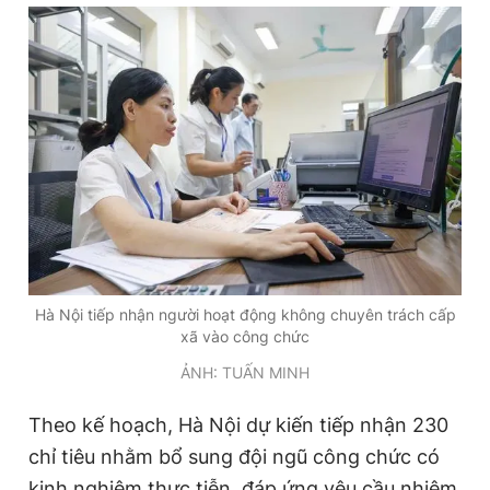
Đọc Thanh Niên trên điện thoại
Theo dõi báo trên
Hotline
Liên hệ quảng cáo
0906 645 777
0908 780 404
Hà Nội tiếp nhận người hoạt động không chuyên trách cấp
xã vào công chức
Đặt báo
Quảng cáo
RSS
Tòa soạn
Chính sách bảo
ẢNH: TUẤN MINH
Tổng biên tập: Nguyễn Ngọc Toàn
Phó tổng biên tập thường trực: Hải Thành
Theo kế hoạch, Hà Nội dự kiến tiếp nhận 230
Phó tổng biên tập: Lâm Hiếu Dũng
chỉ tiêu nhằm bổ sung đội ngũ công chức có
Phó tổng biên tập: Trần Việt Hưng
Tổng thư ký tòa soạn: Đức Trung
kinh nghiệm thực tiễn, đáp ứng yêu cầu nhiệm