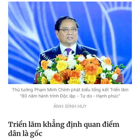
Đọc Thanh Niên trên điện thoại
Theo dõi báo trên
Hotline
Liên hệ quảng cáo
0906 645 777
0908 780 404
Thủ tướng Phạm Minh Chính phát biểu tổng kết Triển lãm
"80 năm hành trình Độc lập - Tự do - Hạnh phúc"
Đặt báo
Quảng cáo
RSS
Tòa soạn
Chính sách bảo
ẢNH: ĐÌNH HUY
Tổng biên tập: Nguyễn Ngọc Toàn
Phó tổng biên tập thường trực: Hải Thành
Triển lãm khẳng định quan điểm
Phó tổng biên tập: Lâm Hiếu Dũng
Phó tổng biên tập: Trần Việt Hưng
dân là gốc
Tổng thư ký tòa soạn: Đức Trung