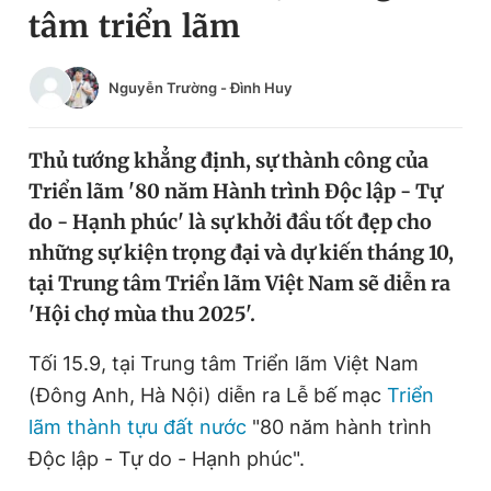
tâm triển lãm
Chuyên mục khác
Tin đã xem
Chào ngày mới
Tin 24h
Nguyễn Trường
-
Đình Huy
Đăng xuất
Tin thị trường
Tin 360
Thủ tướng khẳng định, sự thành công của
Triển lãm '80 năm Hành trình Độc lập - Tự
Video
Magazine
do - Hạnh phúc' là sự khởi đầu tốt đẹp cho
những sự kiện trọng đại và dự kiến tháng 10,
tại Trung tâm Triển lãm Việt Nam sẽ diễn ra
Sản phẩm khác
'Hội chợ mùa thu 2025'.
Tiện ích
Bạn cần biết
Tối 15.9, tại Trung tâm Triển lãm Việt Nam
(Đông Anh, Hà Nội) diễn ra Lễ bế mạc
Triển
Thông tin tòa soạn
Liên hệ quảng cáo
lãm thành tựu đất nước
"80 năm hành trình
Độc lập - Tự do - Hạnh phúc".