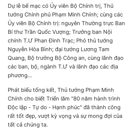
Dự lễ bế mạc có Ủy viên Bộ Chính trị, Thủ
Giấy phép xuất bản số 110/GP - BTTTT cấp ngày 24.3.2020
© 2003-2026 Bản quyền thuộc về Báo Thanh Niên. Cấm sao
tướng Chính phủ Phạm Minh Chính; cùng các
chép dưới mọi hình thức nếu không có sự chấp thuận bằng văn
bản. Phát triển bởi ePi Technologies, JSC.
Ủy viên Bộ Chính trị: nguyên Thường trực Ban
Bí thư Trần Quốc Vượng; Trưởng ban Nội
chính T.Ư Phan Đình Trạc; Phó thủ tướng
Nguyễn Hòa Bình; đại tướng Lương Tam
Quang, Bộ trưởng Bộ Công an, cùng lãnh đạo
các ban, bộ, ngành T.Ư và lãnh đạo các địa
phương…
Phát biểu tổng kết, Thủ tướng Phạm Minh
Chính cho biết Triển lãm "80 năm hành trình
Độc lập - Tự do - Hạnh phúc" đã thành công
rất tốt đẹp, vượt kỳ vọng và sự mong đợi của
tất cả chúng ta.