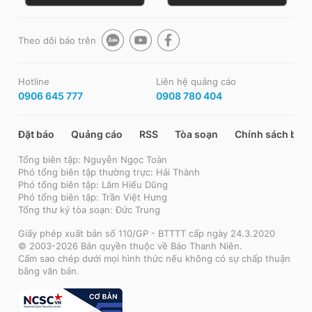
Theo dõi báo trên
Hotline
Liên hệ quảng cáo
0906 645 777
0908 780 404
Đặt báo
Quảng cáo
RSS
Tòa soạn
Chính sách bảo
Tổng biên tập: Nguyễn Ngọc Toàn
Phó tổng biên tập thường trực: Hải Thành
Phó tổng biên tập: Lâm Hiếu Dũng
Phó tổng biên tập: Trần Việt Hưng
Tổng thư ký tòa soạn: Đức Trung
Giấy phép xuất bản số 110/GP - BTTTT cấp ngày 24.3.2020
© 2003-2026 Bản quyền thuộc về Báo Thanh Niên.
Cấm sao chép dưới mọi hình thức nếu không có sự chấp thuận
bằng văn bản.