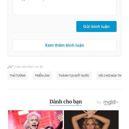
Gửi bình luận
Xem thêm bình luận
Khám phá thêm chủ đề
THỦ TƯỚNG
TRIỂN LÃM
THÀNH TỰU ĐẤT NƯỚC
HỘI CHỢ MÙA THU