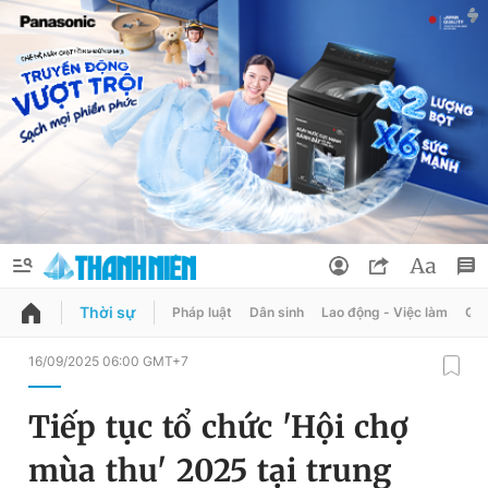
Thời sự
Pháp luật
Dân sinh
Lao động - Việc làm
Quy
QUẢNG CÁO
ĐẶT BÁO
16/09/2025 06:00 GMT+7
Thông tin tài khoản
Tiếp tục tổ chức 'Hội chợ
Đổi mật khẩu
Chuyên mục
mùa thu' 2025 tại trung
Tin đã lưu