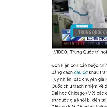
[VIDEO] Trung Quốc trì ho
Đơn kiện còn cáo buộc chí
bằng cách
đầu cơ
khẩu tran
Tuy nhiên, các chuyên gia 
Quốc chịu trách nhiệm về d
Đại học Chicago (Mỹ) các 
trừ quốc gia khỏi bị kiện tạ
Giáo sư luật Chimène Keitn