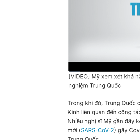
[VIDEO] Mỹ xem xét khả 
Current
0:02
/
Duration
3:28
nghiệm Trung Quốc
Time
Trong khi đó, Trung Quốc 
Kinh liên quan đến công tá
Nhiều nghị sĩ Mỹ gần đây k
mới (
SARS-CoV-2
) gây Cov
Trung Quốc.