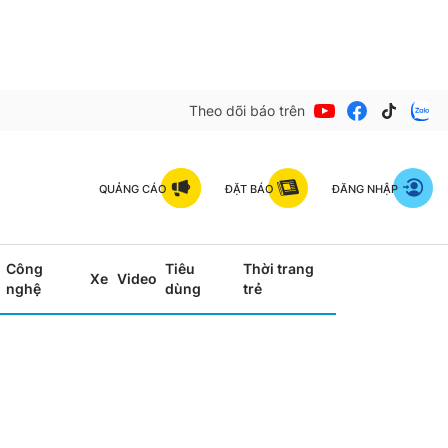
Theo dõi báo trên
QUẢNG CÁO
ĐẶT BÁO
ĐĂNG NHẬP
Công
Tiêu
Thời trang
Xe
Video
nghệ
dùng
trẻ