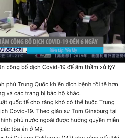
ãn công bố dịch Covid-19 để âm thầm xử lý?
nh phủ Trung Quốc khiến dịch bệnh tồi tệ hơn
g và các trang bị bảo hộ khác.
luật quốc tế cho rằng khó có thể buộc Trung
ịch Covid-19. Theo giáo sư Tom Ginsburg tại
chính phủ nước ngoài được hưởng quyền miễn
i các tòa án ở Mỹ.
er tại Đại học California (Mỹ) cho rằng nếu Mỹ