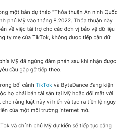
rong một bản dự thảo "Thỏa thuận An ninh Quốc
hính phủ Mỹ vào tháng 8.2022. Thỏa thuận này
 về việc tài trợ cho các đơn vị bảo vệ dữ liệu
ông ty mẹ của TikTok, không được tiếp cận dữ
t phía Mỹ đã ngừng đàm phán sau khi nhận được
yêu cầu gặp gỡ tiếp theo.
 trong bối cảnh
TikTok
và ByteDance đang kiện
ộc họ phải bán tài sản tại Mỹ hoặc đối mặt với
cho rằng luật này vi hiến và tạo ra tiền lệ nguy
riển của một môi trường internet mở.
kTok và chính phủ Mỹ dự kiến sẽ tiếp tục căng