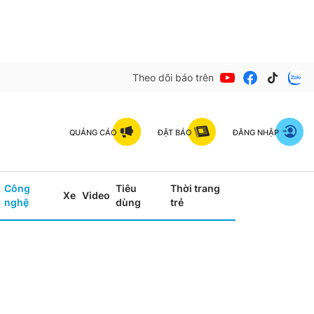
Theo dõi báo trên
QUẢNG CÁO
ĐẶT BÁO
ĐĂNG NHẬP
Công
Tiêu
Thời trang
Xe
Video
nghệ
dùng
trẻ