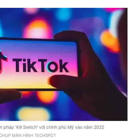
n pháp 'Kill Switch' với chính phủ Mỹ vào năm 2022
CHỤP MÀN HÌNH TECHSPOT