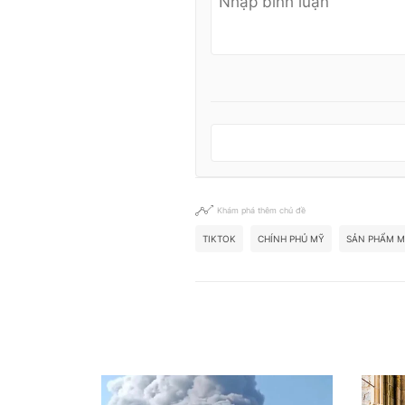
Khám phá thêm chủ đề
TIKTOK
CHÍNH PHỦ MỸ
SẢN PHẨM M