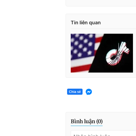
Tin liên quan
Chia sẻ
Bình luận (
0
)