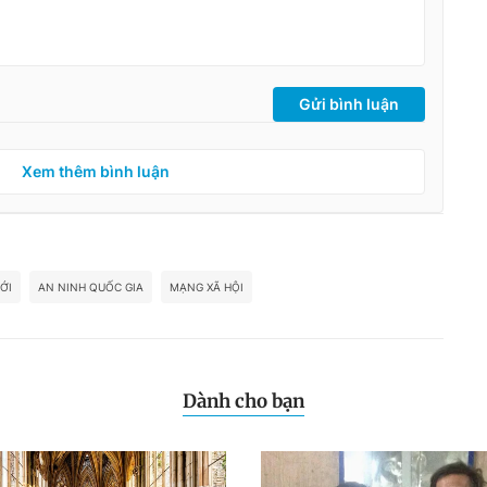
Gửi bình luận
Xem thêm bình luận
ỚI
AN NINH QUỐC GIA
MẠNG XÃ HỘI