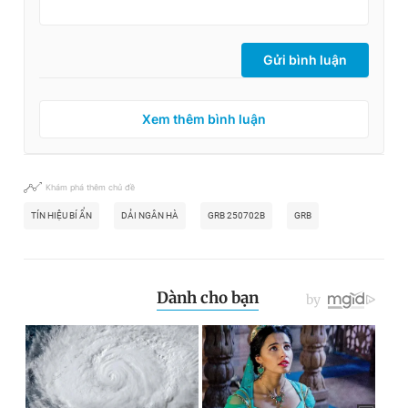
Gửi bình luận
Xem thêm bình luận
Khám phá thêm chủ đề
TÍN HIỆU BÍ ẨN
DẢI NGÂN HÀ
GRB 250702B
GRB