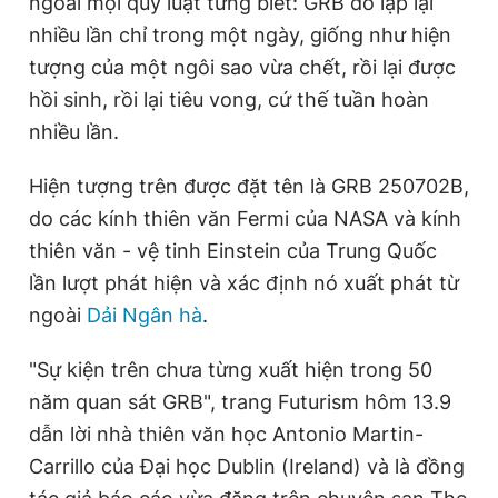
ngoài mọi quy luật từng biết: GRB đó lặp lại
e
t
Giấy phép xuất bản số 110/GP - BTTTT cấp ngày 24.3.2020
nhiều lần chỉ trong một ngày, giống như hiện
© 2003-2026 Bản quyền thuộc về Báo Thanh Niên. Cấm sao
n
i
chép dưới mọi hình thức nếu không có sự chấp thuận bằng văn
tượng của một ngôi sao vừa chết, rồi lại được
bản. Phát triển bởi ePi Technologies, JSC.
t
o
hồi sinh, rồi lại tiêu vong, cứ thế tuần hoàn
T
n
nhiều lần.
i
Hiện tượng trên được đặt tên là GRB 250702B,
m
do các kính thiên văn Fermi của NASA và kính
e
thiên văn - vệ tinh Einstein của Trung Quốc
lần lượt phát hiện và xác định nó xuất phát từ
ngoài
Dải Ngân hà
.
"Sự kiện trên chưa từng xuất hiện trong 50
năm quan sát GRB", trang Futurism hôm 13.9
dẫn lời nhà thiên văn học Antonio Martin-
Carrillo của Đại học Dublin (Ireland) và là đồng