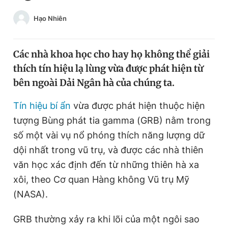
Chuyên mục khác
Hạo Nhiên
Tin đã xem
Chào ngày mới
Tin 24h
Đăng xuất
Các nhà khoa học cho hay họ không thể giải
Tin thị trường
Tin 360
thích tín hiệu lạ lùng vừa được phát hiện từ
bên ngoài Dải Ngân hà của chúng ta.
Video
Magazine
Tín hiệu bí ẩn
vừa được phát hiện thuộc hiện
tượng Bùng phát tia gamma (GRB) nằm trong
số một vài vụ nổ phóng thích năng lượng dữ
Sản phẩm khác
dội nhất trong vũ trụ, và được các nhà thiên
Tiện ích
Bạn cần biết
văn học xác định đến từ những thiên hà xa
xôi, theo Cơ quan Hàng không Vũ trụ Mỹ
Thông tin tòa soạn
Liên hệ quảng cáo
(NASA).
GRB thường xảy ra khi lõi của một ngôi sao