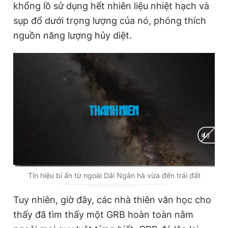
khổng lồ sử dụng hết nhiên liệu nhiệt hạch và
sụp đổ dưới trọng lượng của nó, phóng thích
nguồn năng lượng hủy diệt.
Đọc Thanh Niên trên điện thoại
Theo dõi báo trên
Hotline
Liên hệ quảng cáo
0906 645 777
0908 780 404
Đặt báo
Quảng cáo
RSS
Tòa soạn
Chính sách bảo
C
0:01
/
D
1:58
Tín hiệu bí ẩn từ ngoài Dải Ngân hà vừa đến trái đất
Tổng biên tập: Nguyễn Ngọc Toàn
u
u
Phó tổng biên tập thường trực: Hải Thành
Tuy nhiên, giờ đây, các nhà thiên văn học cho
Phó tổng biên tập: Lâm Hiếu Dũng
r
r
Phó tổng biên tập: Trần Việt Hưng
thấy đã tìm thấy một GRB hoàn toàn nằm
r
a
Tổng thư ký tòa soạn: Đức Trung