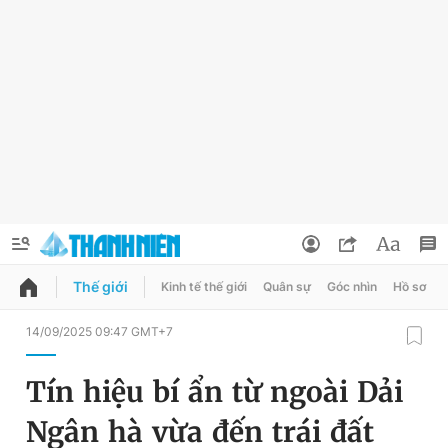
Thế giới
Kinh tế thế giới
Quân sự
Góc nhìn
Hồ sơ
QUẢNG CÁO
ĐẶT BÁO
14/09/2025 09:47 GMT+7
Thông tin tài khoản
Tín hiệu bí ẩn từ ngoài Dải
Đổi mật khẩu
Chuyên mục
Ngân hà vừa đến trái đất
Tin đã lưu