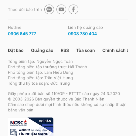
Theo dõi báo trên
Hotline
Liên hệ quảng cáo
0906 645 777
0908 780 404
Đặt báo
Quảng cáo
RSS
Tòa soạn
Chính sách bảo
Tổng biên tập: Nguyễn Ngọc Toàn
Phó tổng biên tập thường trực: Hải Thành
Phó tổng biên tập: Lâm Hiếu Dũng
Phó tổng biên tập: Trần Việt Hưng
Tổng thư ký tòa soạn: Đức Trung
Giấy phép xuất bản số 110/GP - BTTTT cấp ngày 24.3.2020
© 2003-2026 Bản quyền thuộc về Báo Thanh Niên.
Cấm sao chép dưới mọi hình thức nếu không có sự chấp thuận
bằng văn bản.