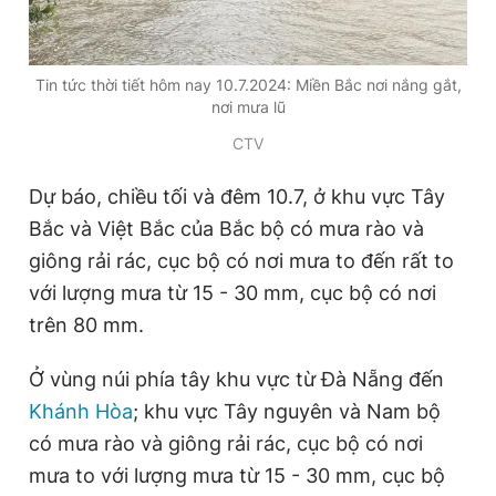
Giấy phép xuất bản số 110/GP - BTTTT cấp ngày 24.3.2020
© 2003-2026 Bản quyền thuộc về Báo Thanh Niên. Cấm sao
chép dưới mọi hình thức nếu không có sự chấp thuận bằng văn
bản. Phát triển bởi ePi Technologies, JSC.
Tin tức thời tiết hôm nay 10.7.2024: Miền Bắc nơi nắng gắt,
nơi mưa lũ
CTV
Dự báo, chiều tối và đêm 10.7, ở khu vực Tây
Bắc và Việt Bắc của Bắc bộ có mưa rào và
giông
rải rác, cục bộ có nơi mưa to đến rất to
với lượng mưa từ 15 - 30 mm, cục bộ có nơi
trên 80 mm.
Ở vùng núi phía tây khu vực từ Đà Nẵng đến
Khánh Hòa
; khu vực Tây nguyên và Nam bộ
có mưa rào và
giông
rải rác, cục bộ có nơi
mưa to với lượng mưa từ 15 - 30 mm, cục bộ