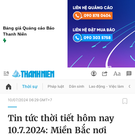
Bảng giá Quảng cáo Báo
Thanh Niên
Thời sự
Pháp luật
Dân sinh
Lao động - Việc làm
Quy
QUẢNG CÁO
ĐẶT BÁO
10/07/2024 06:29 GMT+7
Thông tin tài khoản
Tin tức thời tiết hôm nay
Đổi mật khẩu
Chuyên mục
10.7.2024: Miền Bắc nơi
Tin đã lưu