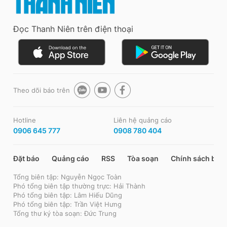
Đọc Thanh Niên trên điện thoại
Theo dõi báo trên
Hotline
Liên hệ quảng cáo
0906 645 777
0908 780 404
Đặt báo
Quảng cáo
RSS
Tòa soạn
Chính sách bảo
Tổng biên tập: Nguyễn Ngọc Toàn
Phó tổng biên tập thường trực: Hải Thành
Phó tổng biên tập: Lâm Hiếu Dũng
Phó tổng biên tập: Trần Việt Hưng
Tổng thư ký tòa soạn: Đức Trung