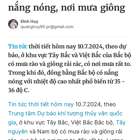
nắng nóng, nơi mưa giông
Chuyên mục khác
Tin đã xem
Chào ngày mới
Tin 24h
Đình Huy
quanghuy95.pr@gmail.com
Đăng xuất
Tin thị trường
Tin 360
Tin tức
thời tiết hôm nay 10.7.2024, theo dự
báo, ở khu vực Tây Bắc và Việt Bắc của Bắc bộ
Video
Magazine
có mưa rào và giông rải rác, có nơi mưa rất to.
Trong khi đó, đồng bằng Bắc bộ có nắng
nóng với nhiệt độ cao nhất phổ biến từ 35 -
Sản phẩm khác
36 độ C.
Tiện ích
Bạn cần biết
Tin tức thời tiết hôm nay
10.7.2024, theo
Trung tâm Dự báo khí tượng thủy văn quốc
Thông tin tòa soạn
Liên hệ quảng cáo
gia
, ở khu vực Tây Bắc, Việt Bắc Bắc bộ,
Tây
nguyên
và Nam bộ có mưa rào và
giông
rải