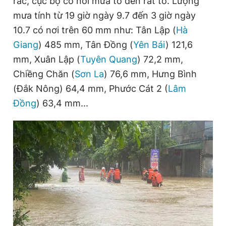
rác, cục bộ có nơi mưa to đến rất to. Lượng
mưa tính từ 19 giờ ngày 9.7 đến 3 giờ ngày
10.7 có nơi trên 60 mm như: Tân Lập (
Hà
Đọc Thanh Niên trên điện thoại
Giang
) 485 mm, Tân Đồng (
Yên Bái
) 121,6
mm, Xuân Lập (
Tuyên Quang
) 72,2 mm,
Chiềng Chăn (
Sơn La
) 76,6 mm, Hưng Bình
(Đắk Nông) 64,4 mm, Phước Cát 2 (
Lâm
Theo dõi báo trên
Đồng
) 63,4 mm...
Hotline
Liên hệ quảng cáo
0906 645 777
0908 780 404
Đặt báo
Quảng cáo
RSS
Tòa soạn
Chính sách bảo
Tổng biên tập: Nguyễn Ngọc Toàn
Phó tổng biên tập thường trực: Hải Thành
Phó tổng biên tập: Lâm Hiếu Dũng
Phó tổng biên tập: Trần Việt Hưng
Tổng thư ký tòa soạn: Đức Trung