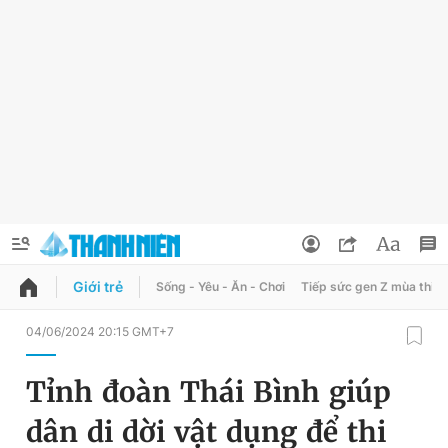
Giới trẻ
Sống - Yêu - Ăn - Chơi
Tiếp sức gen Z mùa thi
QUẢNG CÁO
ĐẶT BÁO
04/06/2024 20:15 GMT+7
Thông tin tài khoản
Tỉnh đoàn Thái Bình giúp
Đổi mật khẩu
Chuyên mục
dân di dời vật dụng để thi
Tin đã lưu