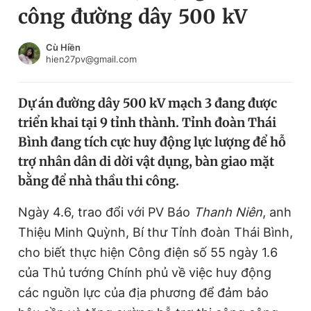
công đường dây 500 kV
Chuyên mục khác
Tin đã xem
Chào ngày mới
Tin 24h
Cù Hiền
hien27pv@gmail.com
Đăng xuất
Tin thị trường
Tin 360
Dự án đường dây 500 kV mạch 3 đang được
triển khai tại 9 tỉnh thành. Tỉnh đoàn Thái
Video
Magazine
Bình đang tích cực huy động lực lượng để hỗ
trợ nhân dân di dời vật dụng, bàn giao mặt
bằng để nhà thầu thi công.
Sản phẩm khác
Tiện ích
Ngày 4.6, trao đổi với PV Báo
Bạn cần biết
Thanh Niên
, anh
Thiệu Minh Quỳnh, Bí thư Tỉnh đoàn Thái Bình,
cho biết thực hiện Công điện số 55 ngày 1.6
Thông tin tòa soạn
Liên hệ quảng cáo
của Thủ tướng Chính phủ về việc huy động
các nguồn lực của địa phương để đảm bảo