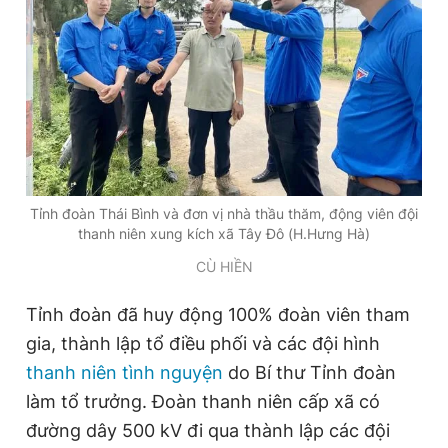
Giấy phép xuất bản số 110/GP - BTTTT cấp ngày 24.3.2020
© 2003-2026 Bản quyền thuộc về Báo Thanh Niên. Cấm sao
chép dưới mọi hình thức nếu không có sự chấp thuận bằng văn
bản. Phát triển bởi ePi Technologies, JSC.
Tỉnh đoàn Thái Bình và đơn vị nhà thầu thăm, động viên đội
thanh niên xung kích xã Tây Đô (H.Hưng Hà)
CÙ HIỀN
Tỉnh đoàn đã huy động 100% đoàn viên tham
gia, thành lập tổ điều phối và các đội hình
thanh niên tình nguyện
do Bí thư Tỉnh đoàn
làm tổ trưởng. Đoàn thanh niên cấp xã có
đường dây 500 kV đi qua thành lập các đội