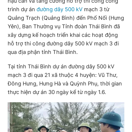
hậu cần và tăng cường hỗ trợ thi công công
trình dự án
đường dây 500 kV
mạch 3 từ
Quảng Trạch (Quảng Bình) đến Phố Nối (Hưng
Đọc Thanh Niên trên điện thoại
Yên), Ban Thường vụ Tỉnh đoàn Thái Bình đã
xây dựng kế hoạch triển khai các hoạt động
hỗ trợ thi công đường dây 500 kV mạch 3 đi
qua địa phận tỉnh Thái Bình.
Theo dõi báo trên
Tại tỉnh Thái Bình dự án đường dây 500 kV
Hotline
Liên hệ quảng cáo
mạch 3 đi qua 21 xã thuộc 4 huyện: Vũ Thư,
0906 645 777
0908 780 404
Đông Hưng, Hưng Hà và Quỳnh Phụ, thời gian
thực hiện dự án 30 ngày kể từ ngày 1.6.
Đặt báo
Quảng cáo
RSS
Tòa soạn
Chính sách bảo
Tổng biên tập: Nguyễn Ngọc Toàn
Phó tổng biên tập thường trực: Hải Thành
Phó tổng biên tập: Lâm Hiếu Dũng
Phó tổng biên tập: Trần Việt Hưng
Tổng thư ký tòa soạn: Đức Trung