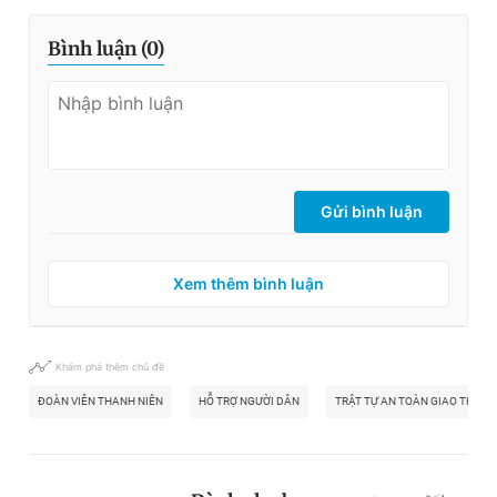
Bình luận (
0
)
Gửi bình luận
Xem thêm bình luận
Khám phá thêm chủ đề
ĐOÀN VIÊN THANH NIÊN
HỖ TRỢ NGƯỜI DÂN
TRẬT TỰ AN TOÀN GIAO THÔNG