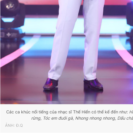
Các ca khúc nổi tiếng của nhạc sĩ Thế Hiển có thể kể đến như:
H
rừng, Tóc em đuôi gà, Nhong nhong nhong, Dấu chấ
ẢNH: Đ.Q