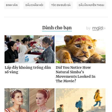
ĐINH VÂN
DẤU CHẤM HỎI
TÓC EM ĐUÔI GÀ
DẤU ẤN HUYỀN THOẠI