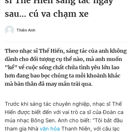
sĩ Thế Hiển sáng tác ngay
Chuyên mục khác
sau... cú va chạm xe
Tin đã xem
Chào ngày mới
Tin 24h
Đăng xuất
Thiên Anh
Tin thị trường
Tin 360
Theo nhạc sĩ Thế Hiến, sáng tác của anh không
Video
Magazine
dành cho đối tượng cụ thể nào, mà anh muốn
"kể" về cuộc sống chất chứa tình yêu lớn lao
hơn đang bao bọc chúng ta mỗi khoảnh khắc
Sản phẩm khác
mà bản thân đã may mắn trải qua.
Tiện ích
Bạn cần biết
Trước khi sáng tác chuyên nghiệp, nhạc sĩ Thế
Thông tin tòa soạn
Liên hệ quảng cáo
Hiển được biết đến với vai trò ca sĩ của Đoàn ca
múa nhạc Bông Sen. Anh cho biết: “Tôi bắt đầu
tham gia Nhà
văn hóa
Thanh Niên, với câu lạc