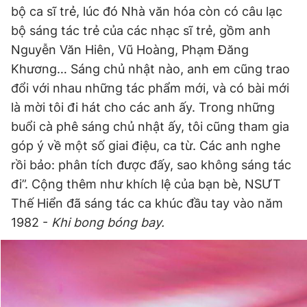
bộ ca sĩ trẻ, lúc đó Nhà văn hóa còn có câu lạc
bộ sáng tác trẻ của các nhạc sĩ trẻ, gồm anh
Đọc Thanh Niên trên điện thoại
Nguyễn Văn Hiên, Vũ Hoàng, Phạm Đăng
Khương… Sáng chủ nhật nào, anh em cũng trao
đổi với nhau những tác phẩm mới, và có bài mới
là mời tôi đi hát cho các anh ấy. Trong những
buổi cà phê sáng chủ nhật ấy, tôi cũng tham gia
Theo dõi báo trên
góp ý về một số giai điệu, ca từ. Các anh nghe
rồi bảo: phân tích được đấy, sao không sáng tác
Hotline
Liên hệ quảng cáo
đi”. Cộng thêm như khích lệ của bạn bè, NSƯT
0906 645 777
0908 780 404
Thế Hiển đã sáng tác ca khúc đầu tay vào năm
1982 -
Khi bong bóng bay.
Đặt báo
Quảng cáo
RSS
Tòa soạn
Chính sách bảo
Tổng biên tập: Nguyễn Ngọc Toàn
Phó tổng biên tập thường trực: Hải Thành
Phó tổng biên tập: Lâm Hiếu Dũng
Phó tổng biên tập: Trần Việt Hưng
Tổng thư ký tòa soạn: Đức Trung