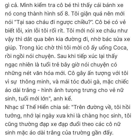
gì cả. Mình kiểm tra cô bé thì thấy cái bánh xe
nó cong thành hình số 8. Tôi giận quá nên mới
nói “Tại sao cháu đi ngược chiều?”. Cô bé có vẻ
biết lỗi, xin lỗi tôi rối rít. Tôi mới nói xe cháu như
vậy thì dắt qua bên kia đường đi, nhờ bác sửa xe
giúp. Trong lúc chờ thì tôi mời cô ấy uống Coca,
rồi ngồi nói chuyện. Sau khi tiếp xúc lại thấy
ngạc nhiên là tuổi trẻ bây giờ nói chuyện có
những nét văn hóa mới. Cô gây ấn tượng với tôi
vì sự thông minh, và mái tóc đuôi gà, mặc chiếc
áo dài trắng - hình ảnh tưọng trưng cho vẻ nữ
sinh, tuổi mới lớn", anh kể.
Nhạc sĩ Thế Hiển chia sẻ: "Trên đường về, tôi hồi
tưởng, nhớ lại ngày xưa khi là chàng học sinh, tôi
cũng thường đạp xe đạp đuổi theo các cô nữ
sinh mặc áo dài trắng của trường gần đấy.