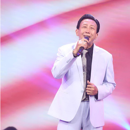
Giấy phép xuất bản số 110/GP - BTTTT cấp ngày 24.3.2020
© 2003-2026 Bản quyền thuộc về Báo Thanh Niên. Cấm sao
chép dưới mọi hình thức nếu không có sự chấp thuận bằng văn
bản. Phát triển bởi ePi Technologies, JSC.