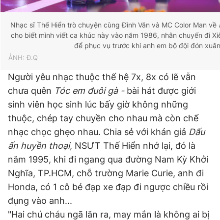
Nhạc sĩ Thế Hiển trò chuyện cùng Đình Văn và MC Color Man về
cho biết mình viết ca khúc này vào năm 1986, nhân chuyến đi X
để phục vụ trước khi anh em bộ đội đón xuâ
ẢNH: Đ.Q
Người yêu nhạc thuộc thế hệ 7x, 8x có lẽ vẫn
chưa quên
Tóc em đuôi gà -
bài hát được giới
sinh viên học sinh lúc bấy giờ không những
thuộc, chép tay chuyền cho nhau mà còn chế
nhạc chọc ghẹo nhau. Chia sẻ với khán giả
Dấu
ấn huyền thoại
, NSƯT Thế Hiển nhớ lại, đó là
năm 1995, khi đi ngang qua đường Nam Kỳ Khởi
Nghĩa, TP.HCM, chỗ trường Marie Curie, anh đi
Honda, có 1 cô bé đạp xe đạp đi ngược chiều rồi
đụng vào anh...
"Hai chú cháu ngã lăn ra, may mắn là không ai bị