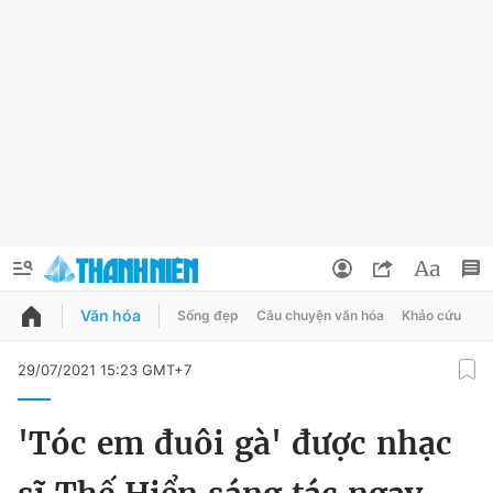
Văn hóa
Sống đẹp
Câu chuyện văn hóa
Khảo cứu
X
QUẢNG CÁO
ĐẶT BÁO
29/07/2021 15:23 GMT+7
Thông tin tài khoản
'Tóc em đuôi gà' được nhạc
Đổi mật khẩu
Chuyên mục
Tin đã lưu