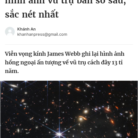
hình ảnh vũ trụ ban sơ sâu,
Chuyên mục khác
sắc nét nhất
Tin đã xem
Chào ngày mới
Tin 24h
Khánh An
Đăng xuất
khanhanpress@gmail.com
Tin thị trường
Tin 360
Viễn vọng kính James Webb ghi lại hình ảnh
Video
Magazine
hồng ngoại ấn tượng về vũ trụ cách đây 13 tỉ
năm.
Sản phẩm khác
Tiện ích
Bạn cần biết
Thông tin tòa soạn
Liên hệ quảng cáo