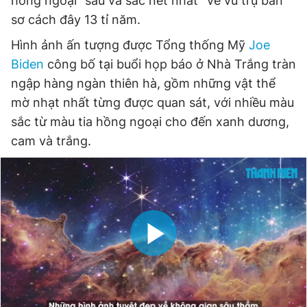
hồng ngoại “sâu và sắc nét nhất” về vũ trụ ban
Giấy phép xuất bản số 110/GP - BTTTT cấp ngày 24.3.2020
sơ cách đây 13 tỉ năm.
© 2003-2026 Bản quyền thuộc về Báo Thanh Niên. Cấm sao
chép dưới mọi hình thức nếu không có sự chấp thuận bằng văn
Hình ảnh ấn tượng được Tổng thống Mỹ
Joe
bản. Phát triển bởi ePi Technologies, JSC.
Biden
công bố tại buổi họp báo ở Nhà Trắng tràn
ngập hàng ngàn thiên hà, gồm những vật thể
mờ nhạt nhất từng được quan sát, với nhiều màu
sắc từ màu tia hồng ngoại cho đến xanh dương,
cam và trắng.