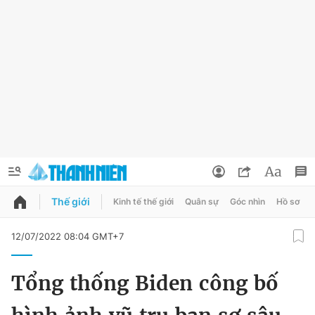
Thế giới
Kinh tế thế giới
Quân sự
Góc nhìn
Hồ sơ
QUẢNG CÁO
ĐẶT BÁO
12/07/2022 08:04 GMT+7
Thông tin tài khoản
Tổng thống Biden công bố
Đổi mật khẩu
Chuyên mục
Tin đã lưu