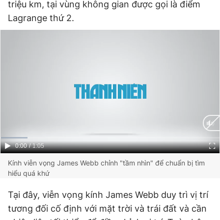
triệu km, tại vùng không gian được gọi là điểm
Lagrange thứ 2.
Current
0:00
/
Duration
1:05
Time
Kính viễn vọng James Webb chỉnh "tầm nhìn" để chuẩn bị tìm
hiểu quá khứ
Tại đây, viễn vọng kính James Webb duy trì vị trí
tương đối cố định với mặt trời và trái đất và cần