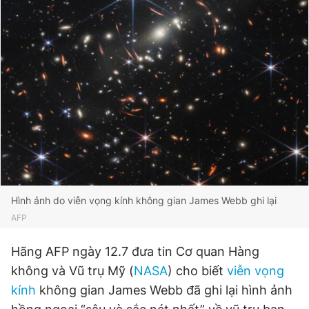
Đọc Thanh Niên trên điện thoại
Theo dõi báo trên
Hotline
Liên hệ quảng cáo
0906 645 777
0908 780 404
Hình ảnh do viễn vọng kính không gian James Webb ghi lại
AFP
Đặt báo
Quảng cáo
RSS
Tòa soạn
Chính sách bảo
Tổng biên tập: Nguyễn Ngọc Toàn
Hãng AFP ngày 12.7 đưa tin Cơ quan Hàng
Phó tổng biên tập thường trực: Hải Thành
không và Vũ trụ Mỹ (
NASA
) cho biết
viễn vọng
Phó tổng biên tập: Lâm Hiếu Dũng
Phó tổng biên tập: Trần Việt Hưng
kính
không gian James Webb đã ghi lại hình ảnh
Tổng thư ký tòa soạn: Đức Trung