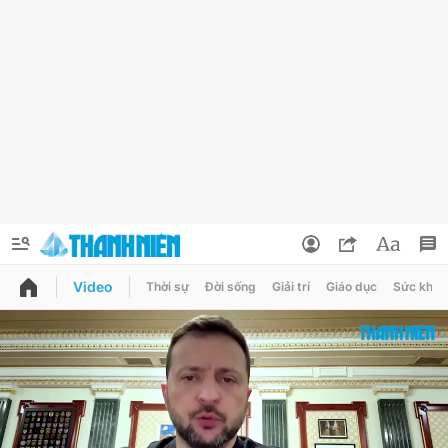
Video
Thời sự
Đời sống
Giải trí
Giáo dục
Sức khỏe
QUẢNG CÁO
ĐẶT BÁO
Thông tin tài khoản
Đổi mật khẩu
Chuyên mục
Tin đã lưu