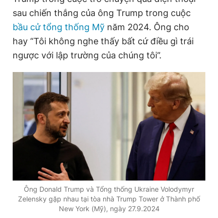
Giấy phép xuất bản số 110/GP - BTTTT cấp ngày 24.3.2020
sau chiến thắng của ông Trump trong cuộc
© 2003-2026 Bản quyền thuộc về Báo Thanh Niên. Cấm sao
bầu cử tổng thống Mỹ
năm 2024. Ông cho
chép dưới mọi hình thức nếu không có sự chấp thuận bằng văn
bản. Phát triển bởi ePi Technologies, JSC.
hay “Tôi không nghe thấy bất cứ điều gì trái
ngược với lập trường của chúng tôi”.
Ông Donald Trump và Tổng thống Ukraine Volodymyr
Zelensky gặp nhau tại tòa nhà Trump Tower ở Thành phố
New York (Mỹ), ngày 27.9.2024