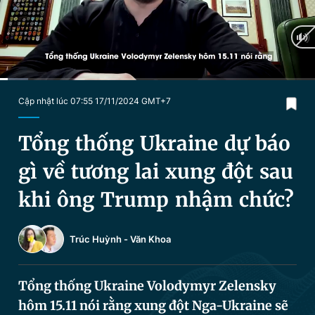
Chuyên mục khác
Tin đã xem
Chào ngày mới
Tin 24h
Đăng xuất
Tin thị trường
Tin 360
Current
0:03
/
Duration
1:56
Cập nhật lúc 07:55 17/11/2024 GMT+7
Time
Video
Magazine
Tổng thống Ukraine dự báo
gì về tương lai xung đột sau
Sản phẩm khác
khi ông Trump nhậm chức?
Tiện ích
Bạn cần biết
Trúc Huỳnh
-
Văn Khoa
Thông tin tòa soạn
Liên hệ quảng cáo
Tổng thống Ukraine Volodymyr Zelensky
hôm 15.11 nói rằng xung đột Nga-Ukraine sẽ