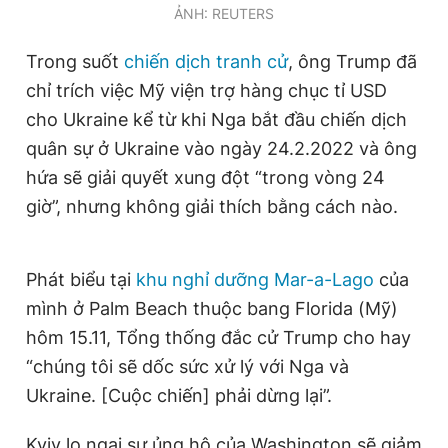
ẢNH: REUTERS
Trong suốt
chiến dịch tranh cử
, ông Trump đã
chỉ trích việc Mỹ viện trợ hàng chục tỉ USD
cho Ukraine kể từ khi Nga bắt đầu chiến dịch
quân sự ở Ukraine vào ngày 24.2.2022 và ông
hứa sẽ giải quyết xung đột “trong vòng 24
giờ”, nhưng không giải thích bằng cách nào.
Phát biểu tại
khu nghỉ dưỡng Mar-a-Lago
của
mình ở Palm Beach thuộc bang Florida (Mỹ)
hôm 15.11, Tổng thống đắc cử Trump cho hay
“chúng tôi sẽ dốc sức xử lý với Nga và
Ukraine. [Cuộc chiến] phải dừng lại”.
Kyiv lo ngại sự ủng hộ của Washington sẽ giảm