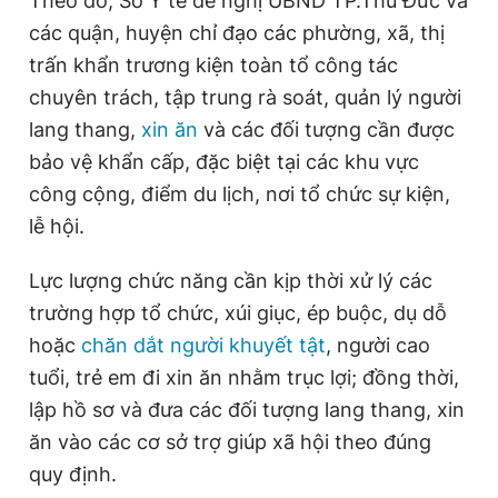
Theo đó, Sở Y tế đề nghị UBND TP.Thủ Đức và
r
a
Giấy phép xuất bản số 110/GP - BTTTT cấp ngày 24.3.2020
các quận, huyện chỉ đạo các phường, xã, thị
© 2003-2026 Bản quyền thuộc về Báo Thanh Niên. Cấm sao
e
t
chép dưới mọi hình thức nếu không có sự chấp thuận bằng văn
trấn khẩn trương kiện toàn tổ công tác
n
i
bản. Phát triển bởi ePi Technologies, JSC.
chuyên trách, tập trung rà soát, quản lý người
t
o
lang thang,
xin ăn
và các đối tượng cần được
T
n
bảo vệ khẩn cấp, đặc biệt tại các khu vực
i
công cộng, điểm du lịch, nơi tổ chức sự kiện,
m
lễ hội.
e
Lực lượng chức năng cần kịp thời xử lý các
trường hợp tổ chức, xúi giục, ép buộc, dụ dỗ
hoặc
chăn dắt
người khuyết tật
, người cao
tuổi, trẻ em đi xin ăn nhằm trục lợi; đồng thời,
lập hồ sơ và đưa các đối tượng lang thang, xin
ăn vào các cơ sở trợ giúp xã hội theo đúng
quy định.