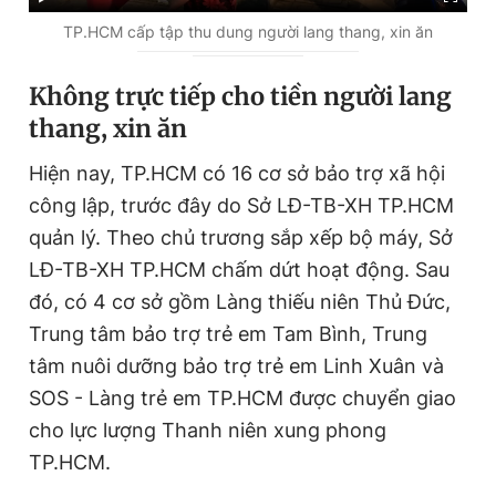
u
u
TP.HCM cấp tập thu dung người lang thang, xin ăn
r
r
Không trực tiếp cho tiền người lang
r
a
thang, xin ăn
e
t
n
i
Hiện nay, TP.HCM có 16 cơ sở bảo trợ xã hội
t
o
công lập, trước đây do Sở LĐ-TB-XH TP.HCM
T
n
quản lý. Theo chủ trương sắp xếp bộ máy, Sở
i
LĐ-TB-XH TP.HCM chấm dứt hoạt động. Sau
m
đó, có 4 cơ sở gồm Làng thiếu niên Thủ Đức,
e
Trung tâm bảo trợ trẻ em Tam Bình, Trung
tâm nuôi dưỡng bảo trợ trẻ em Linh Xuân và
SOS - Làng trẻ em TP.HCM được chuyển giao
cho lực lượng Thanh niên xung phong
TP.HCM.