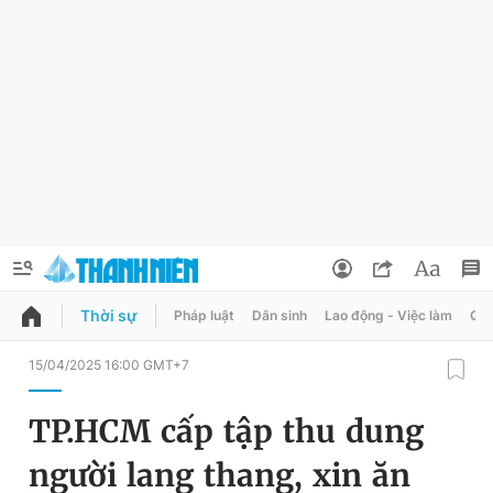
Thời sự
Pháp luật
Dân sinh
Lao động - Việc làm
Quy
QUẢNG CÁO
ĐẶT BÁO
15/04/2025 16:00 GMT+7
Thông tin tài khoản
TP.HCM cấp tập thu dung
Đổi mật khẩu
Chuyên mục
người lang thang, xin ăn
Tin đã lưu