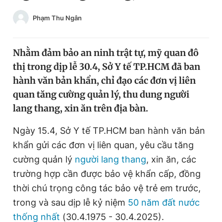
Chuyên mục khác
Phạm Thu Ngân
Tin đã xem
Chào ngày mới
Tin 24h
Đăng xuất
Nhằm đảm bảo an ninh trật tự, mỹ quan đô
Tin thị trường
Tin 360
thị trong dịp lễ 30.4, Sở Y tế TP.HCM đã ban
hành văn bản khẩn, chỉ đạo các đơn vị liên
quan tăng cường quản lý, thu dung người
Video
Magazine
lang thang, xin ăn trên địa bàn.
Ngày 15.4, Sở Y tế TP.HCM ban hành văn bản
Sản phẩm khác
khẩn gửi các đơn vị liên quan, yêu cầu tăng
Tiện ích
Bạn cần biết
cường quản lý
người lang thang
, xin ăn, các
trường hợp cần được bảo vệ khẩn cấp, đồng
Thông tin tòa soạn
Liên hệ quảng cáo
thời chú trọng công tác bảo vệ trẻ em trước,
trong và sau dịp lễ kỷ niệm
50 năm đất nước
thống nhất
(30.4.1975 - 30.4.2025).