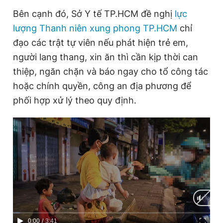
Bên cạnh đó, Sở Y tế TP.HCM đề nghị
lực
lượng Thanh niên xung phong TP.HCM
chỉ
đạo các trật tự viên nếu phát hiện trẻ em,
người lang thang, xin ăn thì cần kịp thời can
thiệp, ngăn chặn và báo ngay cho tổ công tác
hoặc chính quyền, công an địa phương để
phối hợp xử lý theo quy định.
C
0:00
/
D
3:41