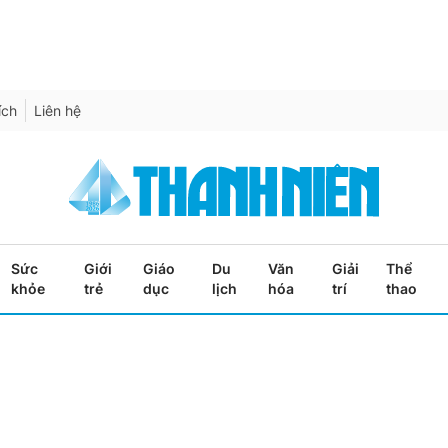
ích
Liên hệ
Sức
Giới
Giáo
Du
Văn
Giải
Thể
khỏe
trẻ
dục
lịch
hóa
trí
thao