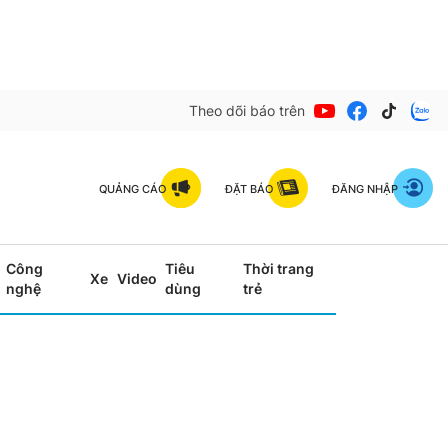
Theo dõi báo trên
QUẢNG CÁO
ĐẶT BÁO
ĐĂNG NHẬP
Công
Tiêu
Thời trang
Xe
Video
nghệ
dùng
trẻ