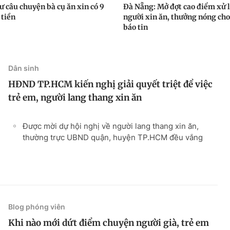
ư câu chuyện bà cụ ăn xin có 9
Đà Nẵng: Mở đợt cao điểm xử 
 tiền
người xin ăn, thưởng nóng cho
báo tin
Dân sinh
HĐND TP.HCM kiến nghị giải quyết triệt để việc
trẻ em, người lang thang xin ăn
Được mời dự hội nghị về người lang thang xin ăn,
thường trực UBND quận, huyện TP.HCM đều vắng
Blog phóng viên
Khi nào mới dứt điểm chuyện người già, trẻ em