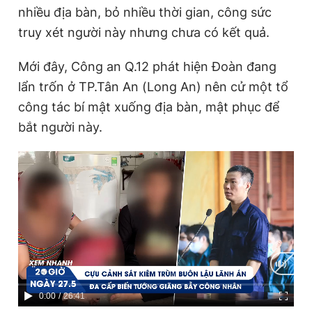
nhiều địa bàn, bỏ nhiều thời gian, công sức
truy xét người này nhưng chưa có kết quả.
Mới đây, Công an Q.12 phát hiện Đoàn đang
lẩn trốn ở TP.Tân An (Long An) nên cử một tổ
công tác bí mật xuống địa bàn, mật phục để
bắt người này.
C
0:00
/
D
26:41