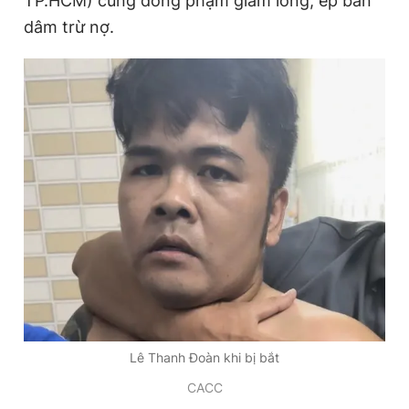
TP.HCM) cùng đồng phạm giam lỏng, ép bán
dâm trừ nợ.
Đọc Thanh Niên trên điện thoại
Theo dõi báo trên
Hotline
Liên hệ quảng cáo
0906 645 777
0908 780 404
Đặt báo
Quảng cáo
RSS
Tòa soạn
Chính sách bảo
Tổng biên tập: Nguyễn Ngọc Toàn
Phó tổng biên tập thường trực: Hải Thành
Lê Thanh Đoàn khi bị bắt
Phó tổng biên tập: Lâm Hiếu Dũng
Phó tổng biên tập: Trần Việt Hưng
CACC
Tổng thư ký tòa soạn: Đức Trung