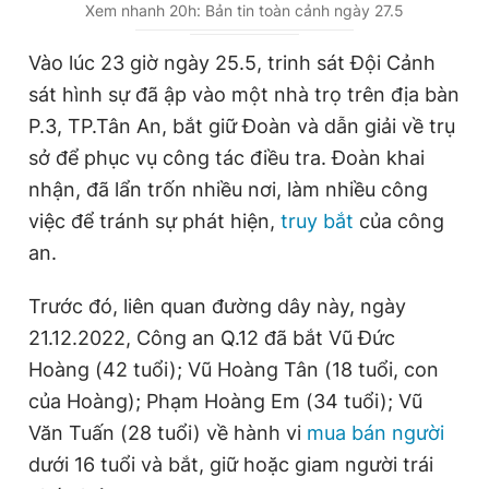
u
u
Xem nhanh 20h: Bản tin toàn cảnh ngày 27.5
r
r
Vào lúc 23 giờ ngày 25.5, trinh sát Đội Cảnh
r
a
sát hình sự đã ập vào một nhà trọ trên địa bàn
e
t
P.3, TP.Tân An, bắt giữ Đoàn và dẫn giải về trụ
n
i
sở để phục vụ công tác điều tra. Đoàn khai
t
o
nhận, đã lẩn trốn nhiều nơi, làm nhiều công
T
n
việc để tránh sự phát hiện,
truy bắt
của công
i
an.
m
Trước đó, liên quan đường dây này, ngày
e
21.12.2022, Công an Q.12 đã bắt Vũ Đức
Hoàng (42 tuổi); Vũ Hoàng Tân (18 tuổi, con
của Hoàng); Phạm Hoàng Em (34 tuổi); Vũ
Văn Tuấn (28 tuổi) về hành vi
mua bán người
dưới 16 tuổi và bắt, giữ hoặc giam người trái