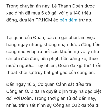
Giấy phép xuất bản số 110/GP - BTTTT cấp ngày 24.3.2020
Trong chuyên án này, Lê Thanh Đoàn được
© 2003-2026 Bản quyền thuộc về Báo Thanh Niên. Cấm sao
xác định đã mua 5 cô gái với giá 140 triệu
chép dưới mọi hình thức nếu không có sự chấp thuận bằng văn
bản. Phát triển bởi ePi Technologies, JSC.
đồng, đưa lên TP.HCM ép
bán dâm
trừ nợ.
Tại quán của Đoàn, các cô gái phải làm việc
hằng ngày nhưng không nhận được đồng tiền
công nào vì bị trừ hết các khoản nợ vô lý như
chi phí đưa đón, tiền phạt, tiền xăng xe, thuê
mướn người… Tuy nhiên, Đoàn đã kịp thời trốn
thoát khỏi sự truy bắt gắt gao của công an.
Đến ngày 16.5, Cơ quan Cảnh sát điều tra
Công an Q.12 đã ra quyết định truy nã đặc biệt
đối với Đoàn. Trong thời gian từ đó đến nay,
nhiều trinh sát hình sự Công an Q.12 đã tỏa đi