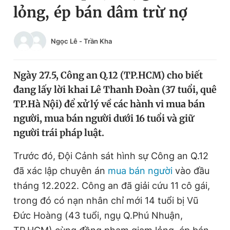
lỏng, ép bán dâm trừ nợ
Chuyên mục khác
Tin đã xem
Chào ngày mới
Tin 24h
Ngọc Lê
-
Trần Kha
Đăng xuất
Tin thị trường
Tin 360
Ngày 27.5, Công an Q.12 (TP.HCM) cho biết
đang lấy lời khai Lê Thanh Đoàn (37 tuổi, quê
Video
Magazine
TP.Hà Nội) để xử lý về các hành vi mua bán
người, mua bán người dưới 16 tuổi và giữ
người trái pháp luật.
Sản phẩm khác
Trước đó, Đội Cảnh sát hình sự Công an Q.12
Tiện ích
Bạn cần biết
đã xác lập chuyên án
mua bán người
vào đầu
tháng 12.2022. Công an đã giải cứu 11 cô gái,
Thông tin tòa soạn
Liên hệ quảng cáo
trong đó có nạn nhân chỉ mới 14 tuổi bị Vũ
Đức Hoàng (43 tuổi, ngụ Q.Phú Nhuận,