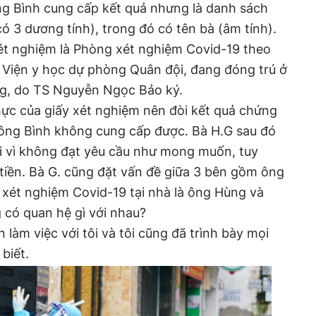
ng Bình cung cấp kết quả nhưng là danh sách
ó 3 dương tính), trong đó có tên bà (âm tính).
xét nghiệm là Phòng xét nghiệm Covid-19 theo
 Viện y học dự phòng Quân đội, đang đóng trú ở
g, do TS Nguyễn Ngọc Bảo ký.
hực của giấy xét nghiệm nên đòi kết quả chứng
ông Bình không cung cấp được. Bà H.G sau đó
lại vì không đạt yêu cầu như mong muốn, tuy
tiền. Bà G. cũng đặt vấn đề giữa 3 bên gồm ông
u xét nghiệm Covid-19 tại nhà là ông Hùng và
 có quan hệ gì với nhau?
làm việc với tôi và tôi cũng đã trình bày mọi
biết.