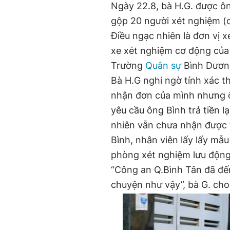
Ngày 22.8, bà H.G. được ô
gộp 20 người xét nghiệm (c
Điều ngạc nhiên là đơn vị 
xe xét nghiệm cơ động của
Trường
Quân sự
Bình Dươn
Bà H.G nghi ngờ tính xác t
nhận đơn của mình nhưng 
yêu cầu ông Bình trả tiền 
nhiên vẫn chưa nhận được 
Bình, nhân viên lấy lấy mẫ
phòng xét nghiệm lưu động
“Công an Q.Bình Tân đã đến 
chuyện như vậy”, bà G. cho 