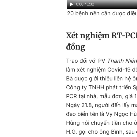
Current
0:00
/
Duration
1:32
20 bệnh nền cần được điều 
Time
Xét nghiệm RT-PCR 
đồng
Trao đổi với PV
Thanh Niên
làm xét nghiệm Covid-19 để
Bà được giới thiệu liên hệ
Công ty TNHH phát triển S
PCR tại nhà, mẫu đơn, giá 1,
Ngày 21.8, người đến lấy m
đeo biển tên là Vy Ngọc Hù
Hùng nói chuyển tiền cho 
H.G. gọi cho ông Bình, sau