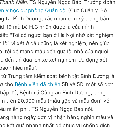
Thanh Niên
, TS Nguyễn Ngọc Bảo, Trưởng đoàn
ện y học dự phòng Quân đội
(Cục Quân y, Bộ
 tại Bình Dương, xác nhận chữ ký trong bản
vid-19 mà bà H.G nhận được là của mình
ết: "Tôi có người bạn ở Hà Nội nhờ xét nghiệm
 lời, vì xét ở đâu cũng là xét nghiệm, nên giúp
với tôi để mang mẫu đến qua lời nhờ của người
 đến thì đưa lên xe xét nghiệm lưu động xét
 bao nhiêu mẫu".
 từ Trung tâm kiểm soát bệnh tật Bình Dương là
rợ cho
Bệnh viện dã chiến
5B và 5D, một số đơn
 thập đỏ, Bệnh xá Công an Bình Dương, công
làm trên 20.000 mẫu (mẫu gộp và mẫu đơn) với
đều miễn phí”, TS Nguyễn Ngọc Bảo nói.
ằng hàng ngày đơn vị nhận hàng nghìn mẫu và
cho kết quả nhanh nhất để phục vụ chống dịch,