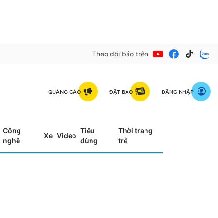
Theo dõi báo trên
QUẢNG CÁO
ĐẶT BÁO
ĐĂNG NHẬP
Công
Tiêu
Thời trang
Xe
Video
nghệ
dùng
trẻ