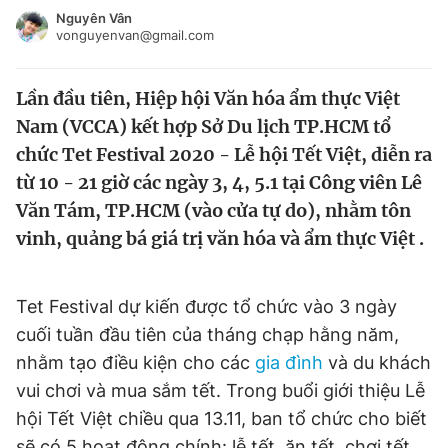
Tin đã xem
Nguyên Vân
vonguyenvan@gmail.com
Chào ngày mới
Tin 24h
Đăng xuất
Lần đầu tiên, Hiệp hội Văn hóa ẩm thực Việt
Tin thị trường
Tin 360
Nam (VCCA) kết hợp Sở Du lịch TP.HCM tổ
chức Tet Festival 2020 - Lễ hội Tết Việt, diễn ra
Video
Magazine
từ 10 - 21 giờ các ngày 3, 4, 5.1 tại Công viên Lê
Văn Tám, TP.HCM (vào cửa tự do), nhằm tôn
Sản phẩm khác
vinh, quảng bá giá trị văn hóa và ẩm thực Việt .
Tiện ích
Bạn cần biết
Tet Festival dự kiến được tổ chức vào 3 ngày
cuối tuần đầu tiên của tháng chạp hằng năm,
Thông tin tòa soạn
Liên hệ quảng cáo
nhằm tạo điều kiện cho các
gia đình
và du khách
vui chơi và mua sắm tết. Trong buổi giới thiệu Lễ
hội Tết Việt chiều qua 13.11, ban tổ chức cho biết
sẽ có 5 hoạt động chính: lễ tết, ăn tết, chơi tết,