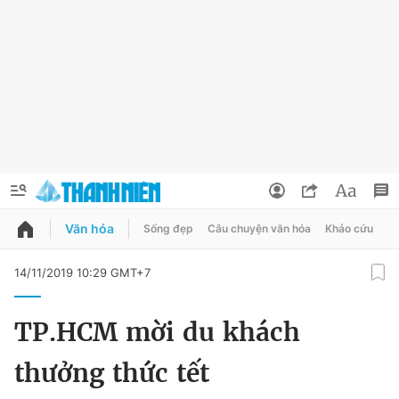
Văn hóa
Sống đẹp
Câu chuyện văn hóa
Khảo cứu
X
QUẢNG CÁO
ĐẶT BÁO
14/11/2019 10:29 GMT+7
Thông tin tài khoản
TP.HCM mời du khách
Đổi mật khẩu
Chuyên mục
thưởng thức tết
Tin đã lưu
Chuyên mục khác