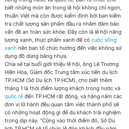
© 2003-2026 Bản quyền thuộc về Báo Thanh Niên. Cấm sao
biết những món ăn trong lễ hội không chỉ ngon,
chép dưới mọi hình thức nếu không có sự chấp thuận bằng văn
bản. Phát triển bởi ePi Technologies, JSC.
thuần Việt mà còn được kiểm định bởi ban kiểm
tra chất lượng sản phẩm đầu ra nhằm đảm bảo
vấn đề an toàn sức khỏe. Đây còn là lễ hội năng
lượng xanh, thực phẩm xanh để có
cuộc sống
xanh
nên ban tổ chức hướng đến việc không sử
dụng đồ dùng bằng nhựa.
Chia sẻ tại buổi giới thiệu lễ hội, ông Lê Trương
Hiền Hòa, Giám đốc Trung tâm xúc tiến du lịch
TP.HCM (Sở Du lịch TP.HCM), cho biết thêm
tháng 1 là thời điểm lượng khách trong nước và
quốc tế
đến TP.HCM rất đông, và hằng năm các
đơn vị lữ hành đều quan tâm việc thành phố sẽ
có những hoạt động gì để du khách trải nghiệm
trong dịp này. “Cũng vào thời điểm đó, Sở Du
lịch TP.HCM sẽ tổ chức lễ đón khách đầu năm,