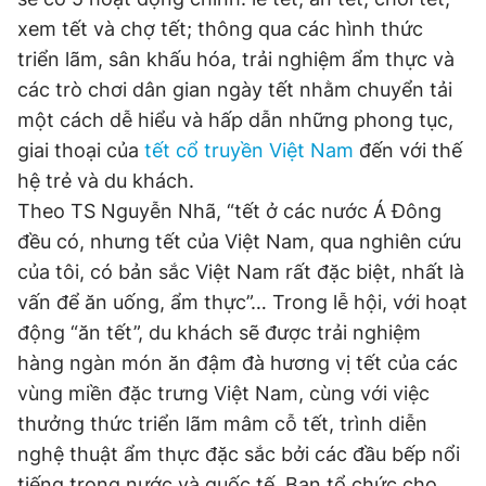
xem tết và chợ tết; thông qua các hình thức
Đọc Thanh Niên trên điện thoại
triển lãm, sân khấu hóa, trải nghiệm ẩm thực và
các trò chơi dân gian ngày tết nhằm chuyển tải
một cách dễ hiểu và hấp dẫn những phong tục,
giai thoại của
tết cổ truyền Việt Nam
đến với thế
Theo dõi báo trên
hệ trẻ và du khách.
Theo TS Nguyễn Nhã, “tết ở các nước Á Đông
Hotline
Liên hệ quảng cáo
đều có, nhưng tết của Việt Nam, qua nghiên cứu
0906 645 777
0908 780 404
của tôi, có bản sắc Việt Nam rất đặc biệt, nhất là
vấn để ăn uống, ẩm thực”… Trong lễ hội, với hoạt
Đặt báo
Quảng cáo
RSS
Tòa soạn
Chính sách bảo
động “ăn tết”, du khách sẽ được trải nghiệm
Tổng biên tập: Nguyễn Ngọc Toàn
hàng ngàn món ăn đậm đà hương vị tết của các
Phó tổng biên tập thường trực: Hải Thành
vùng miền đặc trưng Việt Nam, cùng với việc
Phó tổng biên tập: Lâm Hiếu Dũng
Phó tổng biên tập: Trần Việt Hưng
thưởng thức triển lãm mâm cỗ tết, trình diễn
Tổng thư ký tòa soạn: Đức Trung
nghệ thuật ẩm thực đặc sắc bởi các đầu bếp nổi
Giấy phép xuất bản số 110/GP - BTTTT cấp ngày 24.3.2020
tiếng trong nước và quốc tế. Ban tổ chức cho