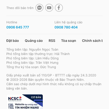
Theo dõi báo trên
Hotline
Liên hệ quảng cáo
0906 645 777
0908 780 404
Đặt báo
Quảng cáo
RSS
Tòa soạn
Chính sách bảo
Tổng biên tập: Nguyễn Ngọc Toàn
Phó tổng biên tập thường trực: Hải Thành
Phó tổng biên tập: Lâm Hiếu Dũng
Phó tổng biên tập: Trần Việt Hưng
Tổng thư ký tòa soạn: Đức Trung
Giấy phép xuất bản số 110/GP - BTTTT cấp ngày 24.3.2020
© 2003-2026 Bản quyền thuộc về Báo Thanh Niên.
Cấm sao chép dưới mọi hình thức nếu không có sự chấp thuận
bằng văn bản.