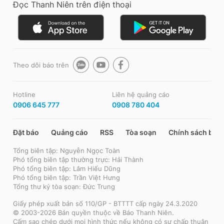
Đọc Thanh Niên trên điện thoại
Theo dõi báo trên
Hotline
Liên hệ quảng cáo
0906 645 777
0908 780 404
Đặt báo
Quảng cáo
RSS
Tòa soạn
Chính sách bảo
Tổng biên tập: Nguyễn Ngọc Toàn
Phó tổng biên tập thường trực: Hải Thành
Phó tổng biên tập: Lâm Hiếu Dũng
Phó tổng biên tập: Trần Việt Hưng
Tổng thư ký tòa soạn: Đức Trung
Giấy phép xuất bản số 110/GP - BTTTT cấp ngày 24.3.2020
© 2003-2026 Bản quyền thuộc về Báo Thanh Niên.
Cấm sao chép dưới mọi hình thức nếu không có sự chấp thuận