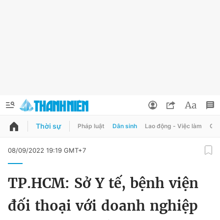
Thời sự
Pháp luật
Dân sinh
Lao động - Việc làm
Quy
QUẢNG CÁO
ĐẶT BÁO
08/09/2022 19:19 GMT+7
Thông tin tài khoản
TP.HCM: Sở Y tế, bệnh viện
Đổi mật khẩu
Chuyên mục
đối thoại với doanh nghiệp
Tin đã lưu
Chuyên mục khác