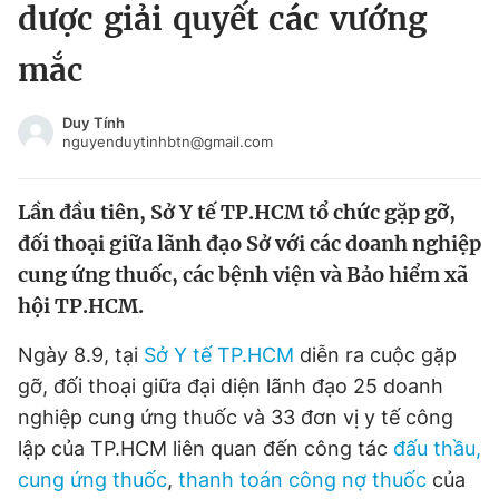
dược giải quyết các vướng
Tin đã xem
Chào ngày mới
Tin 24h
mắc
Đăng xuất
Tin thị trường
Tin 360
Duy Tính
nguyenduytinhbtn@gmail.com
Video
Magazine
Lần đầu tiên, Sở Y tế TP.HCM tổ chức gặp gỡ,
đối thoại giữa lãnh đạo Sở với các doanh nghiệp
Sản phẩm khác
cung ứng thuốc, các bệnh viện và Bảo hiểm xã
hội TP.HCM.
Tiện ích
Bạn cần biết
Ngày 8.9, tại
Sở Y tế TP.HCM
diễn ra cuộc gặp
Thông tin tòa soạn
Liên hệ quảng cáo
gỡ, đối thoại giữa đại diện lãnh đạo 25 doanh
nghiệp cung ứng thuốc và 33 đơn vị y tế công
lập của TP.HCM liên quan đến công tác
đấu thầu,
cung ứng thuốc
,
thanh toán công nợ thuốc
của