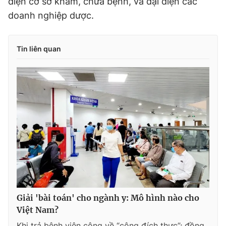
diện cơ sở khám, chữa bệnh, và đại diện các
doanh nghiệp dược.
Tin liên quan
Giải 'bài toán' cho ngành y: Mô hình nào cho
Việt Nam?
Khi trả bệnh viện công về “công đích thực”; đồng