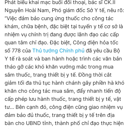
Phát biểu khai mạc buổi đối thoại, bác sĩ CK.II
© 2003-2026 Bản quyền thuộc về Báo Thanh Niên. Cấm sao
chép dưới mọi hình thức nếu không có sự chấp thuận bằng văn
Nguyễn Hoài Nam, Phó giám đốc Sở Y tế, nêu rõ:
bản. Phát triển bởi ePi Technologies, JSC.
“Việc đảm bảo cung ứng thuốc cho công tác
khám, chữa bệnh, đặc biệt tại tuyến y tế cơ sở là
nhiệm vụ chính trị đang được lãnh đạo các cấp
quan tâm chỉ đạo. Đặc biệt, Công điện hỏa tốc
số 778 của
Thủ tướng Chính phủ
đã yêu cầu Bộ
Y tế rà soát và ban hành hoặc trình các văn bản
tháo gỡ các khó khăn vướng mắc trong mua
sắm thuốc, trang thiết bị y tế. Đồng thời cắt
giảm tối đa thủ tục hành chánh gây phiền hà khó
khăn cho công tác mua sắm, đẩy nhanh tiến độ
cấp phép lưu hành thuốc, trang thiết bị y tế, vật
tư… Bên cạnh đó, công điện cũng giao nhiệm vụ
đảm bảo đủ thuốc, trang thiết bị y tế trên địa
bàn cho UBND tỉnh, thành phố chỉ đạo thực hiện