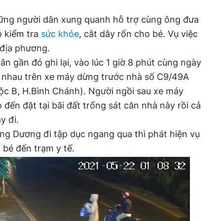
ững người dân xung quanh hỗ trợ cùng ông đưa
ó kiểm tra
sức khỏe
, cắt dây rốn cho bé. Vụ việc
địa phương.
n gần đó ghi lại, vào lúc 1 giờ 8 phút cùng ngày
ở nhau trên xe máy dừng trước nhà số C9/49A
ộc B, H.Bình Chánh). Người ngồi sau xe máy
đến đặt tại bãi đất trống sát căn nhà này rồi cả
y đi.
ng Dương đi tập dục ngang qua thì phát hiện vụ
 bé đến trạm y tế.