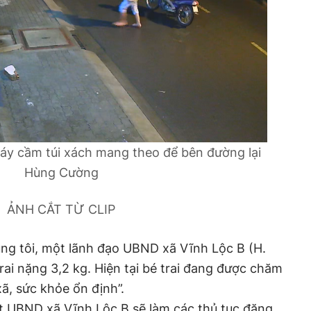
áy cầm túi xách mang theo để bên đường lại
Hùng Cường
ẢNH CẮT TỪ CLIP
úng tôi, một lãnh đạo UBND xã Vĩnh Lộc B (H.
rai nặng 3,2 kg. Hiện tại bé trai đang được chăm
xã, sức khỏe ổn định”.
ắt UBND xã Vĩnh Lộc B sẽ làm các thủ tục đăng