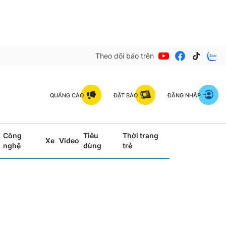
Theo dõi báo trên
QUẢNG CÁO
ĐẶT BÁO
ĐĂNG NHẬP
Công
Tiêu
Thời trang
Xe
Video
nghệ
dùng
trẻ