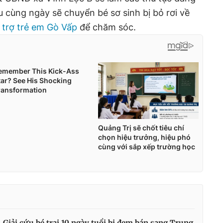
u cùng ngày sẽ chuyển bé sơ sinh bị bỏ rơi về
 trợ trẻ em Gò Vấp
để chăm sóc.
Giải cứu bé trai 10 ngày tuổi bị đem bán sang Trung