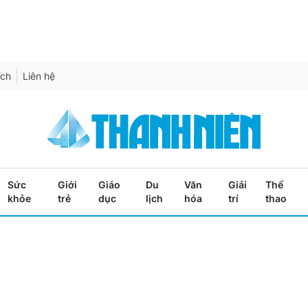
ích
Liên hệ
Sức
Giới
Giáo
Du
Văn
Giải
Thể
khỏe
trẻ
dục
lịch
hóa
trí
thao