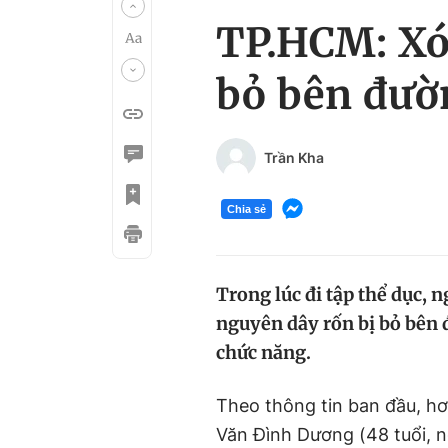
TP.HCM: Xót
bỏ bên đườ
Trần Kha
Chia sẻ
Trong lúc đi tập thể dục, n
nguyên dây rốn bị bỏ bên 
chức năng.
Theo thông tin ban đầu, hơn
Văn Đình Dương (48 tuổi, 