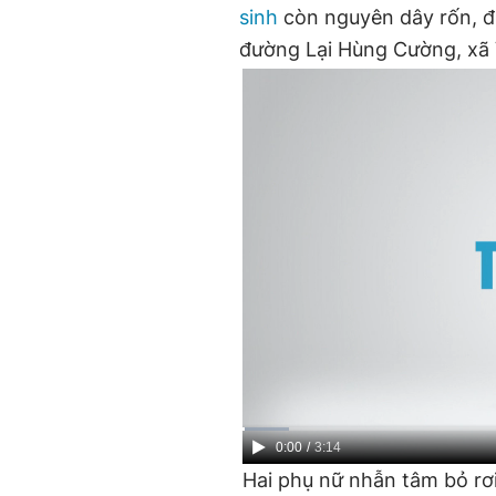
sinh
còn nguyên dây rốn, đư
đường Lại Hùng Cường, xã 
Current
0:00
/
Duration
3:14
Hai phụ nữ nhẫn tâm bỏ rơ
Time