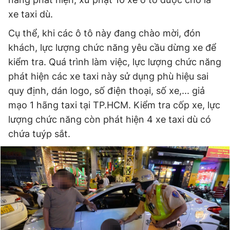
Giấy phép xuất bản số 110/GP - BTTTT cấp ngày 24.3.2020
xe taxi dù.
© 2003-2026 Bản quyền thuộc về Báo Thanh Niên. Cấm sao
chép dưới mọi hình thức nếu không có sự chấp thuận bằng văn
Cụ thể, khi các ô tô này đang chào mời, đón
bản. Phát triển bởi ePi Technologies, JSC.
khách, lực lượng chức năng yêu cầu dừng xe để
kiểm tra. Quá trình làm việc, lực lượng chức năng
phát hiện các xe taxi này sử dụng phù hiệu sai
quy định, dán logo, số điện thoại, số xe,... giả
mạo 1 hãng taxi tại TP.HCM. Kiểm tra cốp xe, lực
lượng chức năng còn phát hiện 4 xe taxi dù có
chứa tuýp sắt.