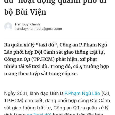
dù' hoạt động quanh phố đi
Chuyên mục khác
bộ Bùi Viện
Tin đã xem
Chào ngày mới
Tin 24h
Trần Duy Khánh
Đăng xuất
tranduykhanhbctt@gmail.com
Tin thị trường
Tin 360
Ra quân xử lý "taxi dù", Công an P.Phạm Ngũ
Video
Magazine
Lão phối hợp Đội Cảnh sát giao thông trật tự,
Công an Q.1 (TP.HCM) phát hiện, xử phạt
nhiều tài xế taxi dù. Trong đó, có 4 trường hợp
Sản phẩm khác
mang theo tuýp sắt trong cốp xe.
Tiện ích
Bạn cần biết
Ngày 20.11, lãnh đạo UBND
P.Phạm Ngũ Lão
(Q.1,
Thông tin tòa soạn
Liên hệ quảng cáo
TP.HCM) cho biết, đang phối hợp cùng Đội Cảnh
sát giao thông trật tự, Công an Q.1 ra quân xử lý
tình trạng
xe "taxi dù"
hoạt động trên địa bàn.