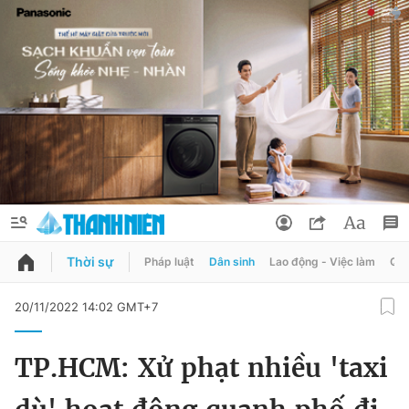
Thời sự
Pháp luật
Dân sinh
Lao động - Việc làm
Quy
QUẢNG CÁO
ĐẶT BÁO
20/11/2022 14:02 GMT+7
Thông tin tài khoản
TP.HCM: Xử phạt nhiều 'taxi
Đổi mật khẩu
Chuyên mục
Tin đã lưu