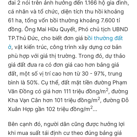
đai 2 nói trên ảnh hưởng đến 1.166 hộ gia đình,
Giấy phép xuất bản số 110/GP - BTTTT cấp ngày 24.3.2020
n
i
cá nhân và tổ chức, diện tích thu hồi khoảng
© 2003-2026 Bản quyền thuộc về Báo Thanh Niên. Cấm sao
chép dưới mọi hình thức nếu không có sự chấp thuận bằng văn
t
o
61 ha, tổng vốn bồi thường khoảng 7.600 tỉ
bản. Phát triển bởi ePi Technologies, JSC.
T
n
đồng. Ông Mai Hữu Quyết, Phó chủ tịch UBND
i
TP.Thủ Đức, cho biết đơn giá b
ồi thường đất
m
ở
, vật kiến trúc, công trình xây dựng cơ bản
phù hợp với giá thị trường. Trong đó, dự thảo
e
giá đất đưa ra có đơn giá cao hơn bảng giá
đất, một số vị trí cao hơn từ 30 - 97%, trung
bình là 50%. Cụ thể, đất mặt tiền đường Phạm
2
Văn Đồng có giá hơn 111 triệu đồng/m
, đường
2
Kha Vạn Cân hơn 101 triệu đồng/m
, đường Đỗ
2
Xuân Hợp gần 102 triệu đồng/m
...
Bên cạnh đó, người dân cũng được hưởng lợi
khi mua suất tái định cư theo đúng bảng giá