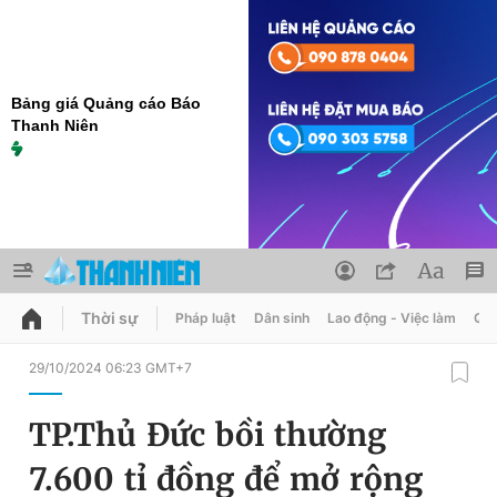
Bảng giá Quảng cáo Báo
Thanh Niên
Thời sự
Pháp luật
Dân sinh
Lao động - Việc làm
Quy
QUẢNG CÁO
ĐẶT BÁO
29/10/2024 06:23 GMT+7
Thông tin tài khoản
TP.Thủ Đức bồi thường
Đổi mật khẩu
Chuyên mục
7.600 tỉ đồng để mở rộng
Tin đã lưu