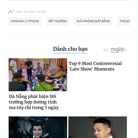
Khám phá thêm chủ đề
VÀNH ĐAI 2 TP.HCM
BỒI THƯỜNG
GIẢI PHÓNG MẶT BẰNG
THỦ ĐỨC