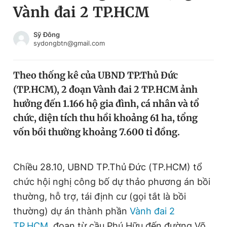
Vành đai 2 TP.HCM
Chuyên mục khác
Tin đã xem
Chào ngày mới
Tin 24h
Sỹ Đông
sydongbtn@gmail.com
Đăng xuất
Tin thị trường
Tin 360
Theo thống kê của UBND TP.Thủ Đức
(TP.HCM), 2 đoạn Vành đai 2 TP.HCM ảnh
Video
Magazine
hưởng đến 1.166 hộ gia đình, cá nhân và tổ
chức, diện tích thu hồi khoảng 61 ha, tổng
vốn bồi thường khoảng 7.600 tỉ đồng.
Sản phẩm khác
Tiện ích
Bạn cần biết
Chiều 28.10, UBND TP.Thủ Đức (TP.HCM) tổ
chức hội nghị công bố dự thảo phương án bồi
Thông tin tòa soạn
Liên hệ quảng cáo
thường, hỗ trợ, tái định cư (gọi tắt là bồi
thường) dự án thành phần
Vành đai 2
TP.HCM
, đoạn từ cầu Phú Hữu đến đường Võ