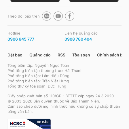
Theo dõi báo trên
Hotline
Liên hệ quảng cáo
0906 645 777
0908 780 404
Đặt báo
Quảng cáo
RSS
Tòa soạn
Chính sách bảo
Tổng biên tập: Nguyễn Ngọc Toàn
Phó tổng biên tập thường trực: Hải Thành
Phó tổng biên tập: Lâm Hiếu Dũng
Phó tổng biên tập: Trần Việt Hưng
Tổng thư ký tòa soạn: Đức Trung
Giấy phép xuất bản số 110/GP - BTTTT cấp ngày 24.3.2020
© 2003-2026 Bản quyền thuộc về Báo Thanh Niên.
Cấm sao chép dưới mọi hình thức nếu không có sự chấp thuận
bằng văn bản.