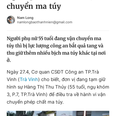
chuyển ma túy
Chuyên mục khác
Tin đã xem
Chào ngày mới
Tin 24h
Nam Long
namlongbaothanhnien@gmail.com
Đăng xuất
Tin thị trường
Tin 360
Người phụ nữ 55 tuổi đang vận chuyển ma
túy thì bị lực lượng công an bắt quả tang và
Video
Magazine
thu giữ thêm nhiều bịch ma túy khác tại nơi
ở.
Sản phẩm khác
Ngày 27.4, Cơ quan CSĐT Công an TP.Trà
Tiện ích
Bạn cần biết
Vinh (
Trà Vinh
) cho biết, đơn vị đang tạm giữ
hình sự Hàng Thị Thu Thủy (55 tuổi, ngụ khóm
3, P.7, TP.T rà Vinh) để điều tra về hành vi vận
Thông tin tòa soạn
Liên hệ quảng cáo
chuyển phép chất ma túy.