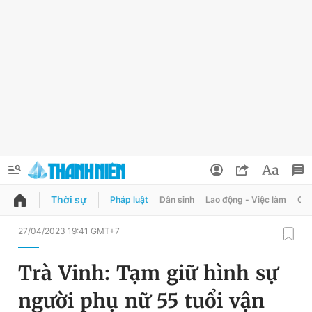
Thời sự
Pháp luật
Dân sinh
Lao động - Việc làm
Quy
QUẢNG CÁO
ĐẶT BÁO
27/04/2023 19:41 GMT+7
Thông tin tài khoản
Trà Vinh: Tạm giữ hình sự
Đổi mật khẩu
Chuyên mục
người phụ nữ 55 tuổi vận
Tin đã lưu