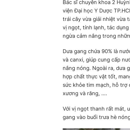
Bác sĩ chuyên khoa 2 Huỳnh
viện Đại học Y Dược TP.HCM,
trái cây vừa giải nhiệt vừ
vị ngọt, tính lạnh, tác dụng 
ngừa cảm nắng trong nhữn
Dưa gang chứa 90% là nước v
và canxi, giúp cung cấp nư
nắng nóng. Ngoài ra, dưa g
hợp chất thực vật tốt, man
sức khỏe tim mạch, hỗ trợ 
xương và răng, ….
Với vị ngọt thanh rất mát,
gang vào buổi trưa hè nóng 