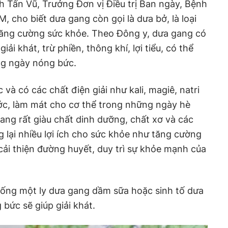
 Tấn Vũ, Trưởng Đơn vị Điều trị Ban ngày, Bệnh
 cho biết dưa gang còn gọi là dưa bở, là loại
a tăng cường sức khỏe. Theo Đông y, dưa gang có
giải khát, trừ phiền, thông khí, lợi tiểu, có thể
g ngày nóng bức.
à có các chất điện giải như kali, magiê, natri
ớc, làm mát cho cơ thể trong những ngày hè
ang rất giàu chất dinh dưỡng, chất xơ và các
g lại nhiều lợi ích cho sức khỏe như tăng cường
cải thiện đường huyết, duy trì sự khỏe mạnh của
 uống một ly dưa gang dầm sữa hoặc sinh tố dưa
bức sẽ giúp giải khát.