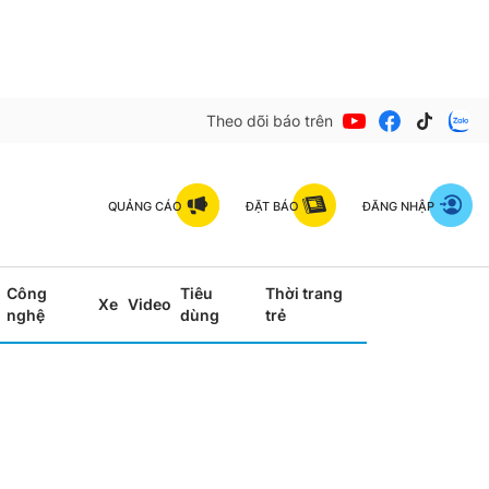
Theo dõi báo trên
QUẢNG CÁO
ĐẶT BÁO
ĐĂNG NHẬP
Công
Tiêu
Thời trang
Xe
Video
nghệ
dùng
trẻ