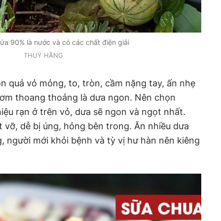
a 90% là nước và có các chất điện giải
THUÝ HẰNG
n quả vỏ mỏng, to, tròn, cầm nặng tay, ấn nhẹ
hơm thoang thoảng là dưa ngon. Nên chọn
iệu rạn ở trên vỏ, dưa sẽ ngon và ngọt nhất.
vỡ, dễ bị úng, hỏng bên trong. Ăn nhiều dưa
 người mới khỏi bệnh và tỳ vị hư hàn nên kiêng