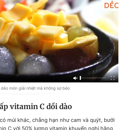
dẻo món giải nhiệt mà không sợ béo
ấp vitamin C dồi dào
y có múi khác, chẳng hạn như cam và quýt, bưởi
amin C với 50% lượng vitamin khuyến nghị hằng