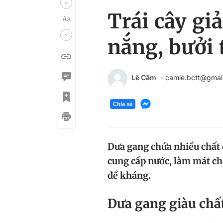
Trái cây gi
nắng, bưởi
Lê Cầm
- camle.bctt@gmai
Chia sẻ
Dưa gang chứa nhiều chất đ
cung cấp nước, làm mát cho
đề kháng.
Dưa gang giàu chất