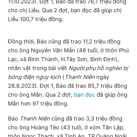
11.10.2023). Đợt 1, Báo đã trao 76,7 triệu đồng
Giấy phép xuất bản số 110/GP - BTTTT cấp ngày 24.3.2020
cho chị Liễu. Qua 2 đợt, bạn đọc đã giúp chị
© 2003-2026 Bản quyền thuộc về Báo Thanh Niên. Cấm sao
chép dưới mọi hình thức nếu không có sự chấp thuận bằng văn
Liễu 100,7 triệu đồng.
bản. Phát triển bởi ePi Technologies, JSC.
Đồng thời, Báo cũng đã trao 11,2 triệu đồng
cho ông Nguyễn Văn Mẫn (48 tuổi, ở thôn Phú
Lạc, xã Bình Thành, H.Tây Sơn, Bình Định),
nhân vật trong bài viết
Người phụ hồ nghèo bị
bỏng điện nguy kịch
(
Thanh Niên
ngày
28.8.2023). Đợt 1, Báo đã trao 85,7 triệu đồng
cho ông Mẫn. Qua 2 đợt,
bạn đọc
đã giúp ông
Mẫn hơn 97 triệu đồng.
Báo
Thanh Niên
cũng đã trao 3,3 triệu đồng
cho ông Hoàng Tèo (43 tuổi, ở xóm Tân Lập,
thôn Ngọc Thạch, xã Tịnh An, TP.Quảng Ngãi,