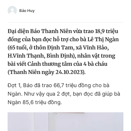
Chuyên mục khác
Bảo Huy
Tin đã xem
Chào ngày mới
Tin 24h
Đăng xuất
Đại diện Báo Thanh Niên vừa trao 18,9 triệu
Tin thị trường
Tin 360
đồng của bạn đọc hỗ trợ cho bà Lê Thị Ngàn
(65 tuổi, ở thôn Định Tam, xã Vĩnh Hảo,
H.Vĩnh Thạnh, Bình Định), nhân vật trong
Video
Magazine
bài viết Cảnh thương tâm của 4 bà cháu
(Thanh Niên ngày 24.10.2023).
Sản phẩm khác
Đợt 1, Báo đã trao 66,7 triệu đồng cho bà
Tiện ích
Bạn cần biết
Ngàn. Như vậy qua 2 đợt, bạn đọc đã giúp bà
Ngàn 85,6 triệu đồng.
Thông tin tòa soạn
Liên hệ quảng cáo