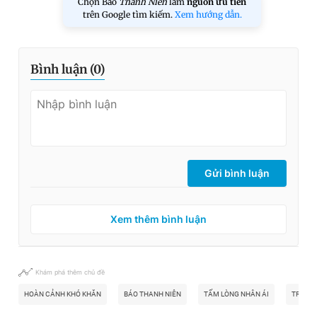
Chọn Báo
Thanh Niên
làm
nguồn ưu tiên
trên Google tìm kiếm.
Xem hướng dẫn.
Bình luận (
0
)
Gửi bình luận
Xem thêm bình luận
Khám phá thêm chủ đề
HOÀN CẢNH KHÓ KHĂN
BÁO THANH NIÊN
TẤM LÒNG NHÂN ÁI
TRAO T