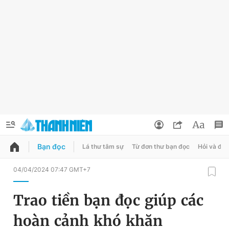
Bạn đọc
Lá thư tâm sự
Từ đơn thư bạn đọc
Hỏi và đá
QUẢNG CÁO
ĐẶT BÁO
04/04/2024 07:47 GMT+7
Thông tin tài khoản
Trao tiền bạn đọc giúp các
Đổi mật khẩu
Chuyên mục
hoàn cảnh khó khăn
Tin đã lưu