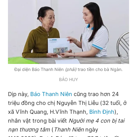
Đọc Thanh Niên trên điện thoại
Theo dõi báo trên
Đại diện Báo Thanh Niên
(phải)
trao tiền cho bà Ngàn.
Hotline
Liên hệ quảng cáo
BẢO HUY
0906 645 777
0908 780 404
Dịp này,
Báo Thanh Niên
cũng trao hơn 24
Đặt báo
Quảng cáo
RSS
Tòa soạn
Chính sách bảo
triệu đồng cho chị Nguyễn Thị Liễu (32 tuổi, ở
Tổng biên tập: Nguyễn Ngọc Toàn
xã Vĩnh Quang, H.Vĩnh Thạnh,
Bình Định
),
Phó tổng biên tập thường trực: Hải Thành
nhân vật trong bài viết
Người mẹ 4 con bị tai
Phó tổng biên tập: Lâm Hiếu Dũng
Phó tổng biên tập: Trần Việt Hưng
nạn thương tâm
(
Thanh Niên
ngày
Tổng thư ký tòa soạn: Đức Trung