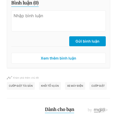
Bình luận (
0
)
Gửi bình luận
Xem thêm bình luận
Khám phá thêm chủ đề
CƯỚP GIẬT TÀI SẢN
KHỞI TỐ VỤ ÁN
XE MÁY ĐIỆN
CƯỚP GIẬT