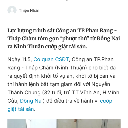
Chuyên mục khác
Thiện Nhân
Tin đã xem
Chào ngày mới
Tin 24h
Đăng xuất
Lực lượng trinh sát Công an TP.Phan Rang -
Tin thị trường
Tin 360
Tháp Chàm tóm gọn "phượt thủ" từ Đồng Nai
ra Ninh Thuận cướp giật tài sản.
Video
Magazine
Ngày 11.5,
Cơ quan CSĐT
, Công an TP.Phan
Rang - Tháp Chàm (Ninh Thuận) cho biết đã
ra quyết định khởi tố vụ án, khởi tố bị can và
Sản phẩm khác
thi hành lệnh bắt tạm giam đối với Nguyễn
Tiện ích
Bạn cần biết
Thành Chung (32 tuổi, trú TT.Vĩnh An, H.Vĩnh
Cửu,
Đồng Nai
) để điều tra về hành vi
cướp
Thông tin tòa soạn
Liên hệ quảng cáo
giật tài sản
.