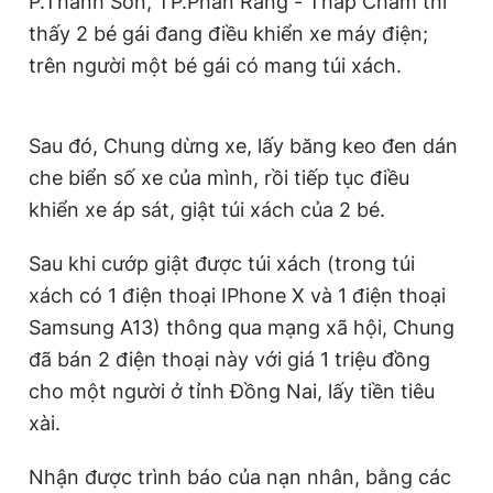
P.Thanh Sơn, TP.Phan Rang - Tháp Chàm thì
Giấy phép xuất bản số 110/GP - BTTTT cấp ngày 24.3.2020
thấy 2 bé gái đang điều khiển xe máy điện;
© 2003-2026 Bản quyền thuộc về Báo Thanh Niên. Cấm sao
chép dưới mọi hình thức nếu không có sự chấp thuận bằng văn
trên người một bé gái có mang túi xách.
bản. Phát triển bởi ePi Technologies, JSC.
Sau đó, Chung dừng xe, lấy băng keo đen dán
che biển số xe của mình, rồi tiếp tục điều
khiển xe áp sát, giật túi xách của 2 bé.
Sau khi cướp giật được túi xách (trong túi
xách có 1 điện thoại IPhone X và 1 điện thoại
Samsung A13) thông qua mạng xã hội, Chung
đã bán 2 điện thoại này với giá 1 triệu đồng
cho một người ở tỉnh Đồng Nai, lấy tiền tiêu
xài.
Nhận được trình báo của nạn nhân, bằng các