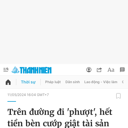
Thời sự
Pháp luật
Dân sinh
Lao động - Việc làm
Quy
QUẢNG CÁO
ĐẶT BÁO
11/05/2024 16:04 GMT+7
Thông tin tài khoản
Trên đường đi 'phượt', hết
Đổi mật khẩu
Chuyên mục
tiền bèn cướp giật tài sản
Tin đã lưu