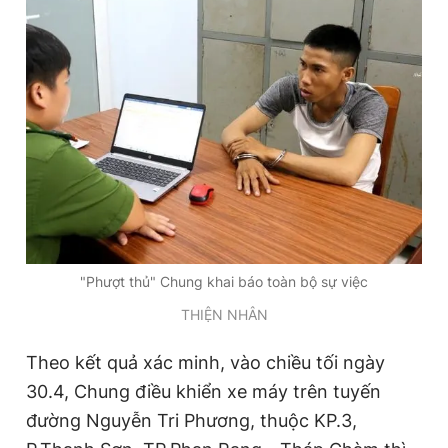
Đọc Thanh Niên trên điện thoại
Theo dõi báo trên
Hotline
Liên hệ quảng cáo
0906 645 777
0908 780 404
"Phượt thủ" Chung khai báo toàn bộ sự việc
THIỆN NHÂN
Đặt báo
Quảng cáo
RSS
Tòa soạn
Chính sách bảo
Theo kết quả xác minh, vào chiều tối ngày
Tổng biên tập: Nguyễn Ngọc Toàn
Phó tổng biên tập thường trực: Hải Thành
30.4, Chung điều khiển xe máy trên tuyến
Phó tổng biên tập: Lâm Hiếu Dũng
Phó tổng biên tập: Trần Việt Hưng
đường Nguyễn Tri Phương, thuộc KP.3,
Tổng thư ký tòa soạn: Đức Trung