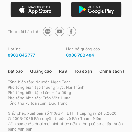
Theo dõi báo trên
Hotline
Liên hệ quảng cáo
0906 645 777
0908 780 404
Đặt báo
Quảng cáo
RSS
Tòa soạn
Chính sách bảo
Tổng biên tập: Nguyễn Ngọc Toàn
Phó tổng biên tập thường trực: Hải Thành
Phó tổng biên tập: Lâm Hiếu Dũng
Phó tổng biên tập: Trần Việt Hưng
Tổng thư ký tòa soạn: Đức Trung
Giấy phép xuất bản số 110/GP - BTTTT cấp ngày 24.3.2020
© 2003-2026 Bản quyền thuộc về Báo Thanh Niên.
Cấm sao chép dưới mọi hình thức nếu không có sự chấp thuận
bằng văn bản.