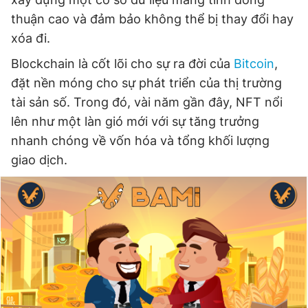
thuận cao và đảm bảo không thể bị thay đổi hay
xóa đi.
Đọc Thanh Niên trên điện thoại
Blockchain là cốt lõi cho sự ra đời của
Bitcoin
,
đặt nền móng cho sự phát triển của thị trường
tài sản số. Trong đó, vài năm gần đây, NFT nổi
lên như một làn gió mới với sự tăng trưởng
Theo dõi báo trên
nhanh chóng về vốn hóa và tổng khối lượng
giao dịch.
Hotline
Liên hệ quảng cáo
0906 645 777
0908 780 404
Đặt báo
Quảng cáo
RSS
Tòa soạn
Chính sách bảo
Tổng biên tập: Nguyễn Ngọc Toàn
Phó tổng biên tập thường trực: Hải Thành
Phó tổng biên tập: Lâm Hiếu Dũng
Phó tổng biên tập: Trần Việt Hưng
Tổng thư ký tòa soạn: Đức Trung