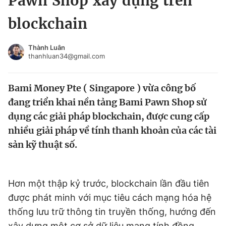
Pawn Shop xây dựng trên
Chuyên mục khác
blockchain
Tin đã xem
Chào ngày mới
Tin 24h
Thành Luân
Đăng xuất
thanhluan34@gmail.com
Tin thị trường
Tin 360
Bami Money Pte ( Singapore ) vừa công bố
Video
Magazine
đang triển khai nền tảng Bami Pawn Shop sử
dụng các giải pháp blockchain, được cung cấp
nhiều giải pháp về tính thanh khoản của các tài
Sản phẩm khác
sản kỹ thuật số.
Tiện ích
Bạn cần biết
Hơn một thập kỷ trước, blockchain lần đầu tiên
Thông tin tòa soạn
Liên hệ quảng cáo
được phát minh với mục tiêu cách mạng hóa hệ
thống lưu trữ thông tin truyền thống, hướng đến
xây dựng một cơ sở dữ liệu mang tính đồng