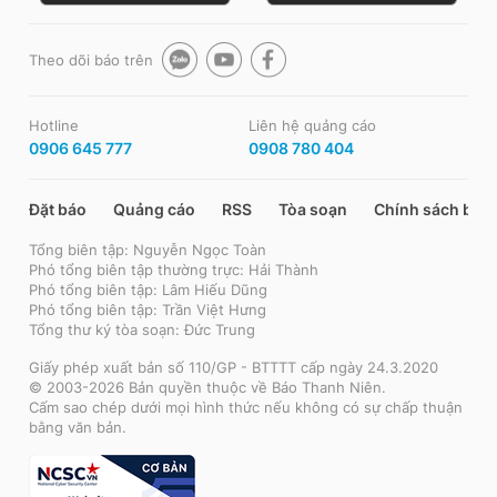
Theo dõi báo trên
Hotline
Liên hệ quảng cáo
0906 645 777
0908 780 404
Đặt báo
Quảng cáo
RSS
Tòa soạn
Chính sách bảo
Tổng biên tập: Nguyễn Ngọc Toàn
Phó tổng biên tập thường trực: Hải Thành
Phó tổng biên tập: Lâm Hiếu Dũng
Phó tổng biên tập: Trần Việt Hưng
Tổng thư ký tòa soạn: Đức Trung
Giấy phép xuất bản số 110/GP - BTTTT cấp ngày 24.3.2020
© 2003-2026 Bản quyền thuộc về Báo Thanh Niên.
Cấm sao chép dưới mọi hình thức nếu không có sự chấp thuận
bằng văn bản.