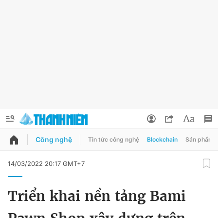
Công nghệ
Tin tức công nghệ
Blockchain
Sản phẩm
QUẢNG CÁO
ĐẶT BÁO
14/03/2022 20:17 GMT+7
Thông tin tài khoản
Triển khai nền tảng Bami
Đổi mật khẩu
Chuyên mục
Tin đã lưu