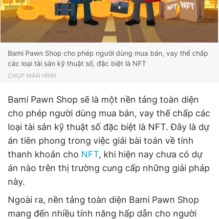
Giấy phép xuất bản số 110/GP - BTTTT cấp ngày 24.3.2020
© 2003-2026 Bản quyền thuộc về Báo Thanh Niên. Cấm sao
chép dưới mọi hình thức nếu không có sự chấp thuận bằng văn
bản. Phát triển bởi ePi Technologies, JSC.
Bami Pawn Shop cho phép người dùng mua bán, vay thế chấp
các loại tài sản kỹ thuật số, đặc biệt là NFT
CHỤP MÀN HÌNH
Bami Pawn Shop sẽ là một nền tảng toàn diện
cho phép người dùng mua bán, vay thế chấp các
loại tài sản kỹ thuật số đặc biệt là NFT. Đây là dự
án tiên phong trong việc giải bài toán về tính
thanh khoản cho
NFT
, khi hiện nay chưa có dự
án nào trên thị trường cung cấp những giải pháp
này.
Ngoài ra, nền tảng toàn diện Bami Pawn Shop
mang đến nhiều tính năng hấp dẫn cho người