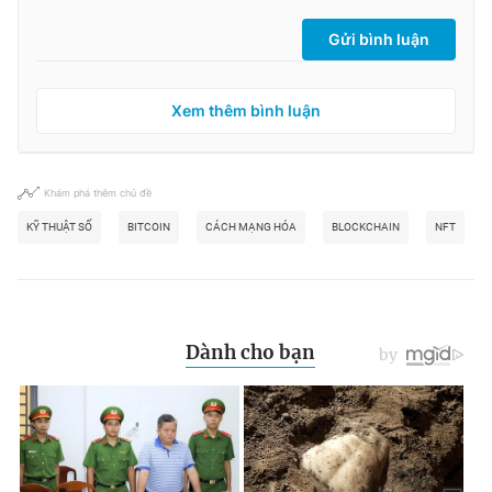
Gửi bình luận
Xem thêm bình luận
Khám phá thêm chủ đề
KỸ THUẬT SỐ
BITCOIN
CÁCH MẠNG HÓA
BLOCKCHAIN
NFT