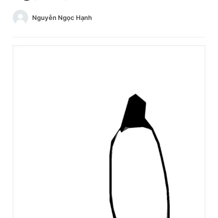
Chuyên mục khác
Nguyễn Ngọc Hạnh
Tin đã xem
Chào ngày mới
Tin 24h
Đăng xuất
Tin thị trường
Tin 360
Video
Magazine
Sản phẩm khác
Tiện ích
Bạn cần biết
Thông tin tòa soạn
Liên hệ quảng cáo