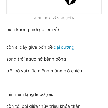
Giấy phép xuất bản số 110/GP - BTTTT cấp ngày 24.3.2020
© 2003-2026 Bản quyền thuộc về Báo Thanh Niên. Cấm sao
chép dưới mọi hình thức nếu không có sự chấp thuận bằng văn
bản. Phát triển bởi ePi Technologies, JSC.
MINH HỌA: VĂN NGUYỄN
biển không mời gọi em về
còn ai đây giữa bốn bề
đại dương
sóng trôi ngực nở bềnh bồng
trôi bờ vai giữa mênh mông gió chiều
mình em lặng lẽ bờ yêu
còn tôi bơi giữa thủy triều khỏa thân