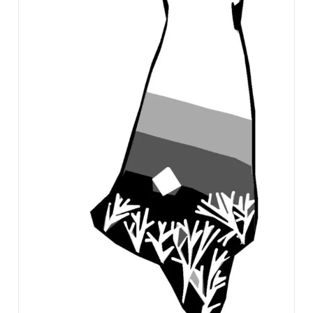
Đọc Thanh Niên trên điện thoại
Theo dõi báo trên
Hotline
Liên hệ quảng cáo
0906 645 777
0908 780 404
Đặt báo
Quảng cáo
RSS
Tòa soạn
Chính sách bảo
Tổng biên tập: Nguyễn Ngọc Toàn
Phó tổng biên tập thường trực: Hải Thành
Phó tổng biên tập: Lâm Hiếu Dũng
Phó tổng biên tập: Trần Việt Hưng
Tổng thư ký tòa soạn: Đức Trung