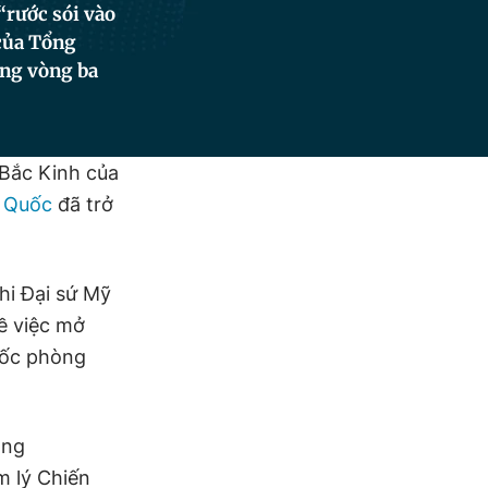
“rước sói vào
của Tổng
ong vòng ba
Bắc Kinh của
g Quốc
đã trở
hi Đại sứ Mỹ
ề việc mở
uốc phòng
ăng
âm lý Chiến