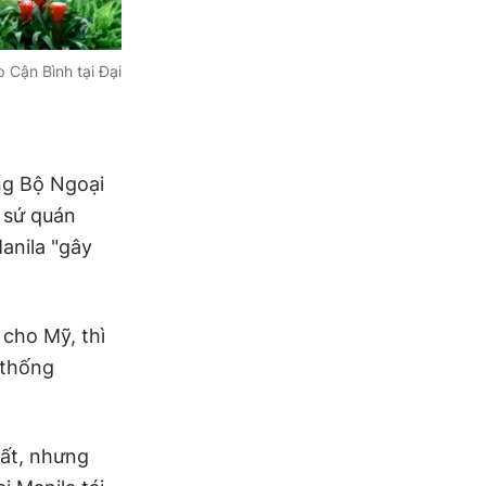
 Cận Bình tại Đại
ng Bộ Ngoại
i sứ quán
anila "gây
cho Mỹ, thì
 thống
hất, nhưng