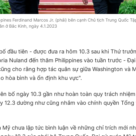
ppines Ferdinand Marcos Jr. (phải) bên cạnh Chủ tịch Trung Quốc Tập
n ở Bắc Kinh, ngày 4.1.2023
bố đầu tiên - được đưa ra hôm 10.3 sau khi Thứ trưở
oria Nuland đến thăm Philippines vào tuần trước - Đạ
ũng cho rằng hợp tác quân sự giữa Washington và M
o hòa bình và ổn định khu vực".
yên bố ngày 10.3 gần như hoàn toàn quy trách nhiệm 
ày 12.3 dường như cũng nhắm vào chính quyền Tổng
à Mỹ chưa lập tức bình luận về những chỉ trích mới n