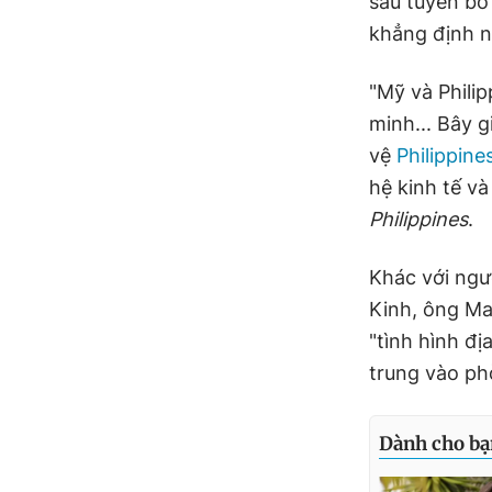
sau tuyên bố
khẳng định n
"Mỹ và Phili
minh... Bây 
vệ
Philippine
hệ kinh tế và
Philippines
.
Khác với ngư
Kinh, ông Ma
"tình hình đị
trung vào ph