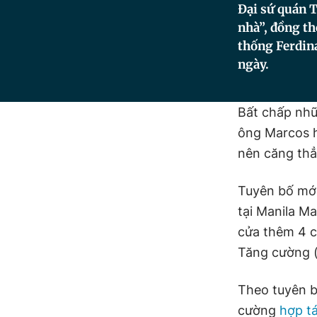
Đại sứ quán T
nhà”, đồng t
thống Ferdina
ngày.
Bất chấp nhữ
ông Marcos h
nên căng thẳ
Tuyên bố mớ
tại Manila M
cửa thêm 4 c
Tăng cường (
Theo tuyên b
cường
hợp t