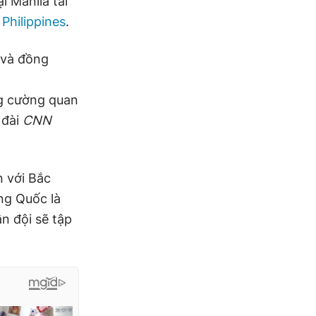
i Manila tái
Philippines
.
c và đồng
o
ng cường quan
 đài
CNN
 với Bắc
ng Quốc là
ân đội sẽ tập