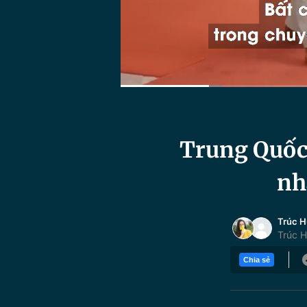
Current
0:21
/
Duration
2:34
Time
Trung Quốc 
nh
Trúc 
Trúc H
Chia sẻ