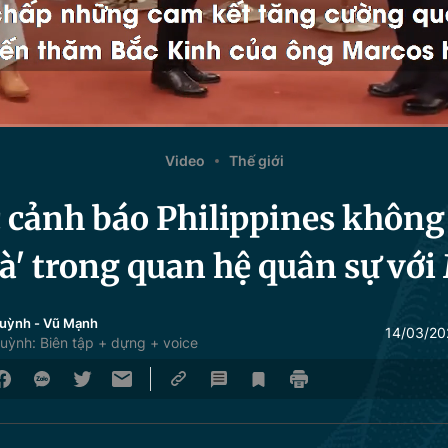
Video
Thế giới
cảnh báo Philippines không 
à' trong quan hệ quân sự với
Huỳnh
-
Vũ Mạnh
14/03/20
uỳnh: Biên tập + dựng + voice