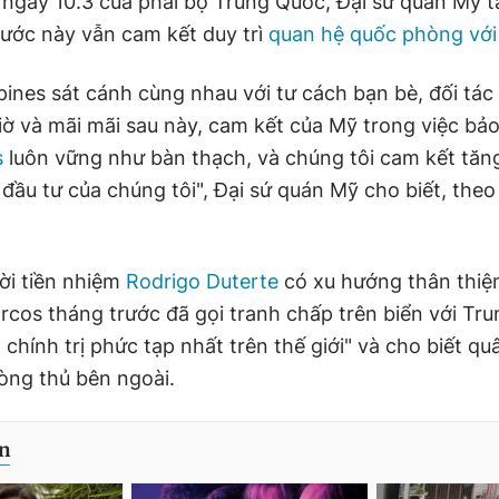
 ngày 10.3 của phái bộ Trung Quốc, Đại sứ quán Mỹ tạ
ước này vẫn cam kết duy trì
quan hệ quốc phòng với 
ppines sát cánh cùng nhau với tư cách bạn bè, đối tá
giờ và mãi mãi sau này, cam kết của Mỹ trong việc bả
s
luôn vững như bàn thạch, và chúng tôi cam kết tă
 đầu tư của chúng tôi", Đại sứ quán Mỹ cho biết, theo
ời tiền nhiệm
Rodrigo Duterte
có xu hướng thân thiện
rcos tháng trước đã gọi tranh chấp trên biển với Tru
a chính trị phức tạp nhất trên thế giới" và cho biết qu
òng thủ bên ngoài.