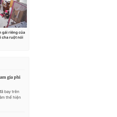
ham gia phi
đã bay trên
ằm thể hiện