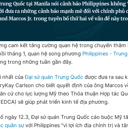
rung Quốc tại Manila nói cảnh báo Philippines không 
hời đưa ra những cảnh báo mạnh mẽ đối với chính phủ 
nd Marcos Jr. trong tuyên bố thứ hai về vấn đề này tr
ng cam kết tăng cường quan hệ trong chuyến thăm 
ồi tháng 1, quan hệ song phương
Philippines - Trun
ng trong những tuần gần đây.
i nhất của
Đại sứ quán Trung Quốc
được đưa ra sau k
aryKay Carlson cho biết quyết định của ông Marcos v
ăn cứ cho lực lượng Mỹ theo Thỏa thuận Hợp tác Q
EDCA) sẽ giúp phát triển kinh tế địa phương.
ố ngày 12.3, Đại sứ quán Trung Quốc cáo buộc Mỹ t
ác quân sự
với Philippines "vì lợi ích địa chính trị và t