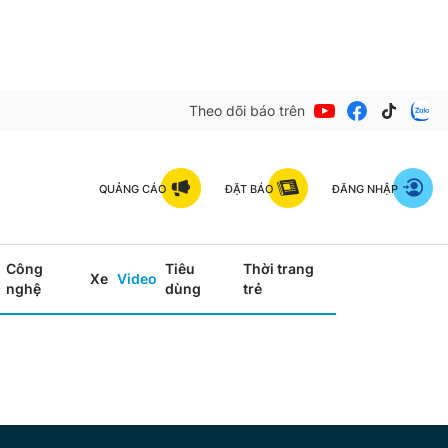
Theo dõi báo trên
QUẢNG CÁO
ĐẶT BÁO
ĐĂNG NHẬP
Công
Tiêu
Thời trang
Xe
Video
nghệ
dùng
trẻ