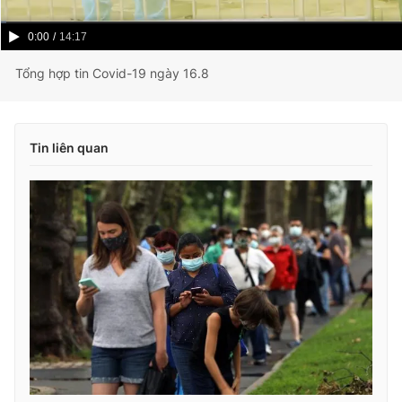
Current
0:00
/
Duration
14:17
Time
Tổng hợp tin Covid-19 ngày 16.8
Tin liên quan