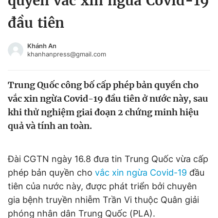
quyền vắc xin ngừa Covid-19
Chuyên mục khác
đầu tiên
Tin đã xem
Chào ngày mới
Tin 24h
Khánh An
Đăng xuất
khanhanpress@gmail.com
Tin thị trường
Tin 360
Trung Quốc công bố cấp phép bản quyền cho
Video
Magazine
vắc xin ngừa Covid-19 đầu tiên ở nước này, sau
khi thử nghiệm giai đoạn 2 chứng minh hiệu
quả và tính an toàn.
Sản phẩm khác
Tiện ích
Bạn cần biết
Đài CGTN ngày 16.8 đưa tin Trung Quốc vừa cấp
phép bản quyền cho
vắc xin ngừa Covid-19
đầu
Thông tin tòa soạn
Liên hệ quảng cáo
tiên của nước này, được phát triển bởi chuyên
gia bệnh truyền nhiễm Trần Vi thuộc Quân giải
phóng nhân dân Trung Quốc (PLA).