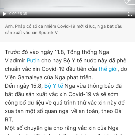
Giấy phép xuất bản số 110/GP - BTTTT cấp ngày 24.3.2020
© 2003-2026 Bản quyền thuộc về Báo Thanh Niên. Cấm sao
Current
0:00
/
Duration
5:35
chép dưới mọi hình thức nếu không có sự chấp thuận bằng văn
bản. Phát triển bởi ePi Technologies, JSC.
Time
Anh, Pháp có số ca nhiễm Covid-19 mới kỉ lục, Nga bắt đầu
sản xuất vắc xin Sputnik V
Trước đó vào ngày 11.8, Tổng thống Nga
Vladimir
Putin
cho hay Bộ Y tế nước này đã phê
chuẩn vắc xin Covid-19 đầu tiên của
thế giới
, do
Viện Gamaleya của Nga phát triển.
Đến ngày 15.8,
Bộ Y tế
Nga vừa thông báo đã
bắt đầu sản xuất vắc xin Covid-19 và sẽ sớm
công bố dữ liệu về quá trình thử vắc xin này để
xua tan một số quan ngại về an toàn, theo Đài
RT.
Một số chuyên gia cho rằng vắc xin của Nga