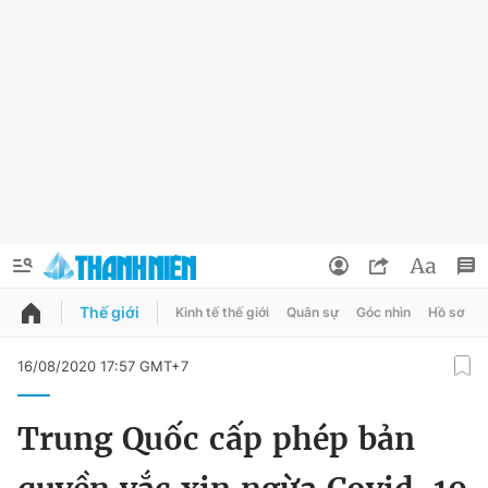
Thế giới
Kinh tế thế giới
Quân sự
Góc nhìn
Hồ sơ
QUẢNG CÁO
ĐẶT BÁO
16/08/2020 17:57 GMT+7
Thông tin tài khoản
Trung Quốc cấp phép bản
Đổi mật khẩu
Chuyên mục
Tin đã lưu