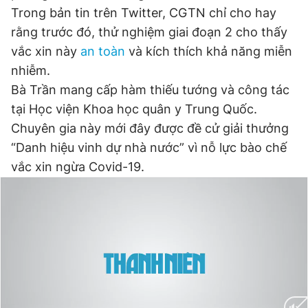
Trong bản tin trên Twitter, CGTN chỉ cho hay
rằng trước đó, thử nghiệm giai đoạn 2 cho thấy
Đọc Thanh Niên trên điện thoại
vắc xin này
an toàn
và kích thích khả năng miễn
nhiễm.
Bà Trần mang cấp hàm thiếu tướng và công tác
tại Học viện Khoa học quân y Trung Quốc.
Chuyên gia này mới đây được đề cử giải thưởng
Theo dõi báo trên
“Danh hiệu vinh dự nhà nước” vì nỗ lực bào chế
vắc xin ngừa Covid-19.
Hotline
Liên hệ quảng cáo
0906 645 777
0908 780 404
Đặt báo
Quảng cáo
RSS
Tòa soạn
Chính sách bảo
Tổng biên tập: Nguyễn Ngọc Toàn
Phó tổng biên tập thường trực: Hải Thành
Phó tổng biên tập: Lâm Hiếu Dũng
Phó tổng biên tập: Trần Việt Hưng
Tổng thư ký tòa soạn: Đức Trung