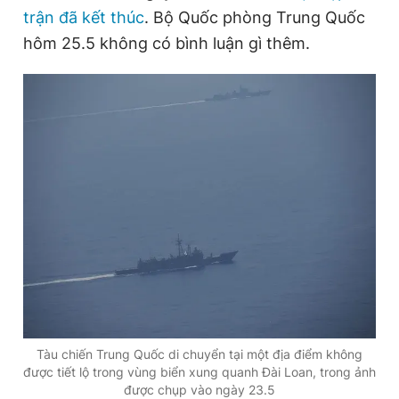
trận đã kết thúc
. Bộ Quốc phòng Trung Quốc
Giấy phép xuất bản số 110/GP - BTTTT cấp ngày 24.3.2020
© 2003-2026 Bản quyền thuộc về Báo Thanh Niên. Cấm sao
hôm 25.5 không có bình luận gì thêm.
chép dưới mọi hình thức nếu không có sự chấp thuận bằng văn
bản. Phát triển bởi ePi Technologies, JSC.
Tàu chiến Trung Quốc di chuyển tại một địa điểm không
được tiết lộ trong vùng biển xung quanh Đài Loan, trong ảnh
được chụp vào ngày 23.5