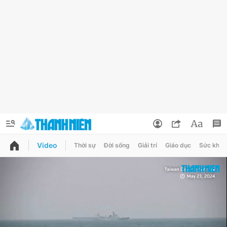
Video
Thời sự
Đời sống
Giải trí
Giáo dục
Sức khỏe
QUẢNG CÁO
ĐẶT BÁO
Thông tin tài khoản
Đổi mật khẩu
Chuyên mục
Tin đã lưu