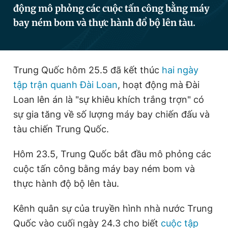
động mô phỏng các cuộc tấn công bằng máy
bay ném bom và thực hành đổ bộ lên tàu.
Đọc Thanh Niên trên điện thoại
Trung Quốc hôm 25.5 đã kết thúc
hai ngày
tập trận quanh Đài Loan
, hoạt động mà Đài
Theo dõi báo trên
Loan lên án là "sự khiêu khích trắng trợn" có
sự gia tăng về số lượng máy bay chiến đấu và
Hotline
Liên hệ quảng cáo
tàu chiến Trung Quốc.
0906 645 777
0908 780 404
Hôm 23.5, Trung Quốc bắt đầu mô phỏng các
Đặt báo
Quảng cáo
RSS
Tòa soạn
Chính sách bảo
cuộc tấn công bằng máy bay ném bom và
thực hành độ bộ lên tàu.
Tổng biên tập: Nguyễn Ngọc Toàn
Phó tổng biên tập thường trực: Hải Thành
Phó tổng biên tập: Lâm Hiếu Dũng
Kênh quân sự của truyền hình nhà nước Trung
Phó tổng biên tập: Trần Việt Hưng
Tổng thư ký tòa soạn: Đức Trung
Quốc vào cuối ngày 24.3 cho biết
cuộc tập