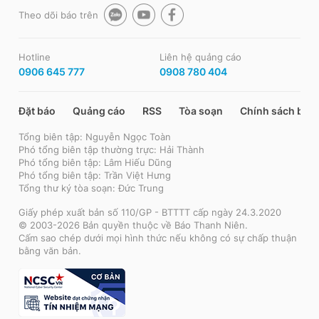
Theo dõi báo trên
Hotline
Liên hệ quảng cáo
0906 645 777
0908 780 404
Đặt báo
Quảng cáo
RSS
Tòa soạn
Chính sách bảo
Tổng biên tập: Nguyễn Ngọc Toàn
Phó tổng biên tập thường trực: Hải Thành
Phó tổng biên tập: Lâm Hiếu Dũng
Phó tổng biên tập: Trần Việt Hưng
Tổng thư ký tòa soạn: Đức Trung
Giấy phép xuất bản số 110/GP - BTTTT cấp ngày 24.3.2020
© 2003-2026 Bản quyền thuộc về Báo Thanh Niên.
Cấm sao chép dưới mọi hình thức nếu không có sự chấp thuận
bằng văn bản.