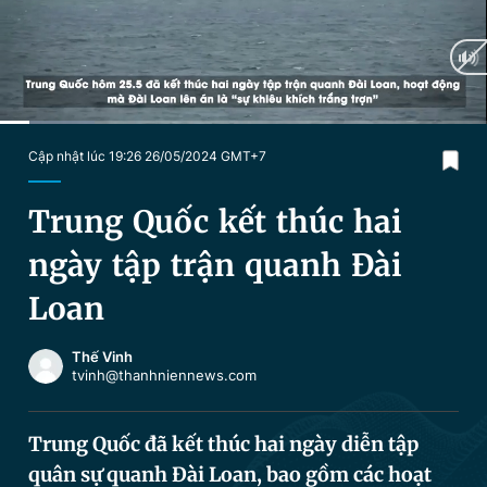
Chuyên mục khác
Tin đã xem
Chào ngày mới
Tin 24h
Đăng xuất
Tin thị trường
Tin 360
Current
0:06
/
Duration
1:33
Cập nhật lúc 19:26 26/05/2024 GMT+7
Time
Video
Magazine
Trung Quốc kết thúc hai
ngày tập trận quanh Đài
Sản phẩm khác
Loan
Tiện ích
Bạn cần biết
Thế Vinh
tvinh@thanhniennews.com
Thông tin tòa soạn
Liên hệ quảng cáo
Trung Quốc đã kết thúc hai ngày diễn tập
quân sự quanh Đài Loan, bao gồm các hoạt