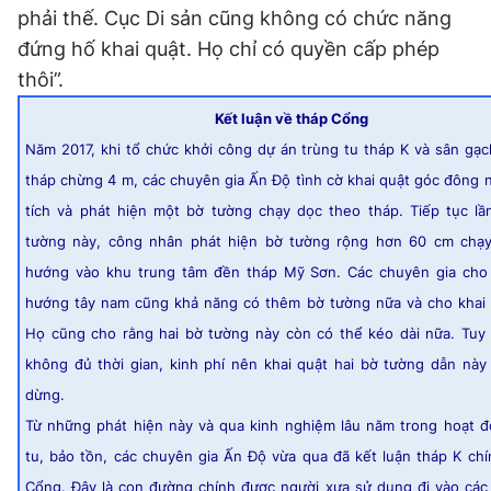
phải thế. Cục Di sản cũng không có chức năng
đứng hố khai quật. Họ chỉ có quyền cấp phép
thôi”.
Kết luận về tháp Cổng
Năm 2017, khi tổ chức khởi công dự án trùng tu tháp K và sân gạ
tháp chừng 4 m, các chuyên gia Ấn Độ tình cờ khai quật góc đông 
tích và phát hiện một bờ tường chạy dọc theo tháp. Tiếp tục lầ
tường này, công nhân phát hiện bờ tường rộng hơn 60 cm chạy
hướng vào khu trung tâm đền tháp Mỹ Sơn. Các chuyên gia cho
hướng tây nam cũng khả năng có thêm bờ tường nữa và cho khai q
Họ cũng cho rằng hai bờ tường này còn có thể kéo dài nữa. Tuy 
không đủ thời gian, kinh phí nên khai quật hai bờ tường dẫn nà
dừng.
Từ những phát hiện này và qua kinh nghiệm lâu năm trong hoạt đ
tu, bảo tồn, các chuyên gia Ấn Độ vừa qua đã kết luận tháp K chí
Cổng. Đây là con đường chính được người xưa sử dụng đi vào các