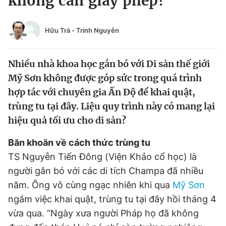
không cần giấy phép?
Chuyên mục khác
Tin đã xem
Hữu Trà
-
Trinh Nguyễn
Chào ngày mới
Tin 24h
Đăng xuất
Nhiều nhà khoa học gắn bó với Di sản thế giới
Tin thị trường
Tin 360
Mỹ Sơn không được góp sức trong quá trình
hợp tác với chuyên gia Ấn Độ để khai quật,
Video
Magazine
trùng tu tại đây. Liệu quy trình này có mang lại
hiệu quả tối ưu cho di sản?
Sản phẩm khác
Băn khoăn về cách thức trùng tu
Tiện ích
Bạn cần biết
TS Nguyễn Tiến Đông (Viện Khảo cổ học) là
người gắn bó với các di tích Champa đã nhiều
Thông tin tòa soạn
năm. Ông vô cùng ngạc nhiên khi qua
Liên hệ quảng cáo
Mỹ Sơn
ngắm việc khai quật, trùng tu tại đây hồi tháng 4
vừa qua. “Ngày xưa người Pháp họ đã không