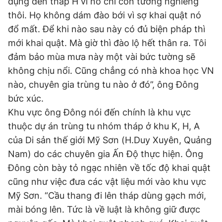
đụng đến tháp H vì nó chỉ còn tường nghiêng
thôi. Họ không dám đào bới vì sợ khai quật nó
đổ mất. Để khi nào sau này có đủ biện pháp thì
Đọc Thanh Niên trên điện thoại
mới khai quật. Mà giờ thì đào lộ hết thân ra. Tôi
đảm bảo mùa mưa này một vài bức tường sẽ
không chịu nổi. Cũng chẳng có nhà khoa học VN
nào, chuyên gia trùng tu nào ở đó”, ông Đông
Theo dõi báo trên
bức xúc.
Khu vực ông Đông nói đến chính là khu vực
Hotline
Liên hệ quảng cáo
thuộc dự án trùng tu nhóm tháp ở khu K, H, A
0906 645 777
0908 780 404
của Di sản thế giới Mỹ Sơn (H.Duy Xuyên, Quảng
Nam) do các chuyên gia Ấn Độ thực hiện. Ông
Đặt báo
Quảng cáo
RSS
Tòa soạn
Chính sách bảo
Đông còn bày tỏ ngạc nhiên về tốc độ khai quật
Tổng biên tập: Nguyễn Ngọc Toàn
cũng như việc đưa các vật liệu mới vào khu vực
Phó tổng biên tập thường trực: Hải Thành
Mỹ Sơn. “Cầu thang đi lên tháp dùng gạch mới,
Phó tổng biên tập: Lâm Hiếu Dũng
Phó tổng biên tập: Trần Việt Hưng
mài bóng lên. Tức là về luật là không giữ được
Tổng thư ký tòa soạn: Đức Trung