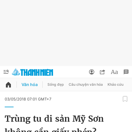
Văn hóa
Sống đẹp
Câu chuyện văn hóa
Khảo cứu
X
QUẢNG CÁO
ĐẶT BÁO
03/05/2018 07:01 GMT+7
Thông tin tài khoản
Trùng tu di sản Mỹ Sơn
Đổi mật khẩu
Chuyên mục
Tin đã lưu