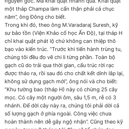
nguyên gốc. Mà khai quật nhanh quá. Khai quật
Giấy phép xuất bản số 110/GP - BTTTT cấp ngày 24.3.2020
một tháp Champa làm cẩn thận phải cả chục
© 2003-2026 Bản quyền thuộc về Báo Thanh Niên. Cấm sao
chép dưới mọi hình thức nếu không có sự chấp thuận bằng văn
năm”, ông Đông cho biết.
bản. Phát triển bởi ePi Technologies, JSC.
Trong khi đó, theo ông M.Varadaraj Suresh, kỹ
sư bảo tồn (Viện Khảo cổ học Ấn Độ), tại tháp H
chỉ khai quật phát lộ chứ không can thiệp thô
bạo vào kiến trúc. “Trước khi tiến hành trùng tu,
chúng tôi đều đo vẽ chi li từng phần. Toàn bộ
gạch cũ do trải qua thời gian, cấu trúc rời rạc
được tháo ra, rồi sau đó cho chất kết dính lắp lại,
không sử dụng gạch mới”, ông nói và cho biết:
“Khu tường bao (tháp H) này có chừng 25 cây
mọc. Có cây một người ôm, sâu 1,5 m, rễ có 3
nhánh. Để dời cây này ra, chúng tôi phải dời cả
số lượng gạch ở phía ngoài. Công việc chưa
hoàn thành nên dễ gây ngộ nhận”. Cũng theo kỹ