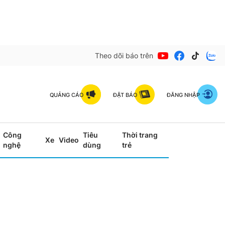
Theo dõi báo trên
QUẢNG CÁO
ĐẶT BÁO
ĐĂNG NHẬP
Công
Tiêu
Thời trang
Xe
Video
nghệ
dùng
trẻ