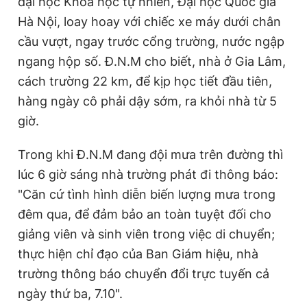
đại học Khoa học tự nhiên, Đại học Quốc gia
Giấy phép xuất bản số 110/GP - BTTTT cấp ngày 24.3.2020
Hà Nội, loay hoay với chiếc xe máy dưới chân
© 2003-2026 Bản quyền thuộc về Báo Thanh Niên. Cấm sao
chép dưới mọi hình thức nếu không có sự chấp thuận bằng văn
cầu vượt, ngay trước cổng trường, nước ngập
bản. Phát triển bởi ePi Technologies, JSC.
ngang hộp số. Đ.N.M cho biết, nhà ở Gia Lâm,
cách trường 22 km, để kịp học tiết đầu tiên,
hàng ngày cô phải dậy sớm, ra khỏi nhà từ 5
giờ.
Trong khi Đ.N.M đang đội mưa trên đường thì
lúc 6 giờ sáng nhà trường phát đi thông báo:
"Căn cứ tình hình diễn biến lượng mưa trong
đêm qua, để đảm bảo an toàn tuyệt đối cho
giảng viên và sinh viên trong việc di chuyển;
thực hiện chỉ đạo của Ban Giám hiệu, nhà
trường thông báo chuyển đổi trực tuyến cả
ngày thứ ba, 7.10".