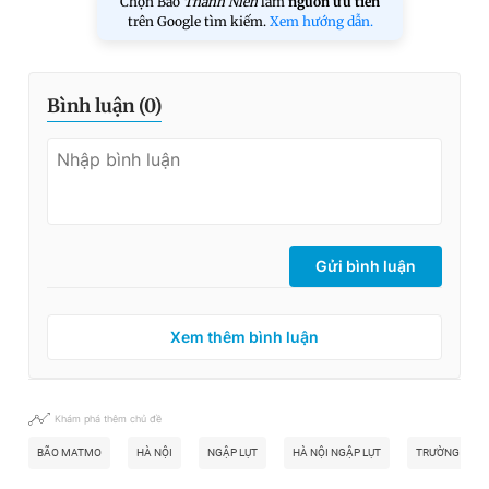
Chọn Báo
Thanh Niên
làm
nguồn ưu tiên
trên Google tìm kiếm.
Xem hướng dẫn.
Bình luận (
0
)
Gửi bình luận
Xem thêm bình luận
Khám phá thêm chủ đề
BÃO MATMO
HÀ NỘI
NGẬP LỤT
HÀ NỘI NGẬP LỤT
TRƯỜNG ĐẠI 