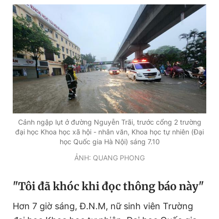
Đọc Thanh Niên trên điện thoại
Theo dõi báo trên
Cảnh ngập lụt ở đường Nguyễn Trãi, trước cổng 2 trường
Hotline
Liên hệ quảng cáo
đại học Khoa học xã hội - nhân văn, Khoa học tự nhiên (Đại
0906 645 777
0908 780 404
học Quốc gia Hà Nội) sáng 7.10
ẢNH: QUANG PHONG
Đặt báo
Quảng cáo
RSS
Tòa soạn
Chính sách bảo
Tổng biên tập: Nguyễn Ngọc Toàn
"Tôi đã khóc khi đọc thông báo này"
Phó tổng biên tập thường trực: Hải Thành
Phó tổng biên tập: Lâm Hiếu Dũng
Phó tổng biên tập: Trần Việt Hưng
Hơn 7 giờ sáng, Đ.N.M, nữ sinh viên Trường
Tổng thư ký tòa soạn: Đức Trung