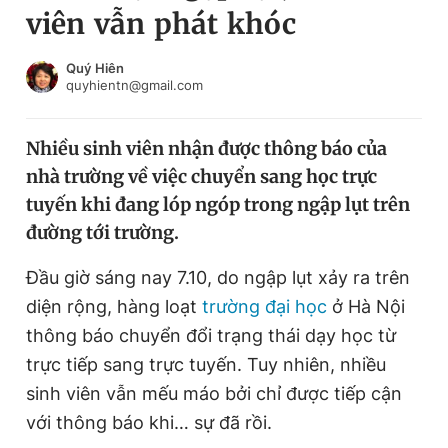
viên vẫn phát khóc
Chuyên mục khác
Tin đã xem
Chào ngày mới
Tin 24h
Quý Hiên
quyhientn@gmail.com
Đăng xuất
Tin thị trường
Tin 360
Nhiều sinh viên nhận được thông báo của
nhà trường về việc chuyển sang học trực
Video
Magazine
tuyến khi đang lóp ngóp trong ngập lụt trên
đường tới trường.
Sản phẩm khác
Đầu giờ sáng nay 7.10, do ngập lụt xảy ra trên
Tiện ích
Bạn cần biết
diện rộng, hàng loạt
trường đại học
ở Hà Nội
thông báo chuyển đổi trạng thái dạy học từ
trực tiếp sang trực tuyến. Tuy nhiên, nhiều
Thông tin tòa soạn
Liên hệ quảng cáo
sinh viên vẫn mếu máo bởi chỉ được tiếp cận
với thông báo khi… sự đã rồi.