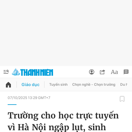
Giáo dục
Tuyển sinh
Chọn nghề - Chọn trường
Du học
QUẢNG CÁO
ĐẶT BÁO
07/10/2025 13:29 GMT+7
Thông tin tài khoản
Trường cho học trực tuyến
Đổi mật khẩu
Chuyên mục
vì Hà Nội ngập lụt, sinh
Tin đã lưu