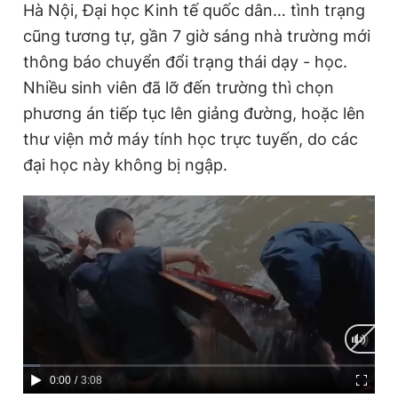
Hà Nội, Đại học Kinh tế quốc dân… tình trạng
cũng tương tự, gần 7 giờ sáng nhà trường mới
thông báo chuyển đổi trạng thái dạy - học.
Nhiều sinh viên đã lỡ đến trường thì chọn
phương án tiếp tục lên giảng đường, hoặc lên
thư viện mở máy tính học trực tuyến, do các
đại học này không bị ngập.
C
0:00
/
D
3:08