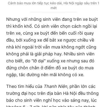
u
u
Cảnh báo mưa lớn tiếp tục kéo dài, Hà Nội ngập sâu trên 1
mét
r
r
r
a
Nhưng với những sinh viên đang trên xe buýt
e
t
thì khốn khổ. Có sinh viên chọn cách ngồi lại
n
i
trên xe, cùng xe buýt đến bến cuối rồi quay
t
o
đầu, bởi xuống xe để bắt xe ngược chiều về
T
n
nhà khi ngoài trời vẫn mưa không ngớt cũng
i
không phải là giải pháp hay. Nhiều sinh viên
m
cho biết, do "lỡ dại" xuống xe nhưng sau đó
đứng chôn chân ở điểm đỗ xe buýt do mưa
e
ngập, tắc đường nên mãi không có xe.
Theo tìm hiểu của
Thanh Niên
, phần lớn các
trường đại học trên địa bàn Hà Nội đều thông
báo cho sinh viên nghỉ học vào sáng nay, lúc