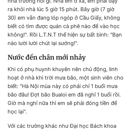
nhà trường nói gì. Nhà em ở xa, em phải dậy
ra khỏi nhà lúc 5 giờ 15 phút. Bây giờ (7 giờ
30) em vẫn đang lóp ngóp ở Cầu Giấy, không
biết có tìm được quán cà phê nào để vào học
không!". Rồi L.T.N.T thể hiện sự bất bình: "Bạn
nào lười lười chút lại sướng!".
Nước đến chân mới nhảy
Khi có phụ huynh khuyên nên chủ động, linh
hoạt ở nhà khi trời mưa bão, một sinh viên cho
biết: "Hà Nội mùa này có phải chỉ 1 buổi mưa
bão đâu! Đợt bão Bualoi em đã nghỉ 1 buổi rồi.
Giờ mà nghỉ nữa thì em sẽ phải đóng tiền để
học lại".
Với các trường khác như Đại học Bách khoa