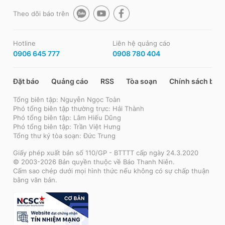
Theo dõi báo trên
Hotline
Liên hệ quảng cáo
0906 645 777
0908 780 404
Đặt báo
Quảng cáo
RSS
Tòa soạn
Chính sách bảo
Tổng biên tập: Nguyễn Ngọc Toàn
Phó tổng biên tập thường trực: Hải Thành
Phó tổng biên tập: Lâm Hiếu Dũng
Phó tổng biên tập: Trần Việt Hưng
Tổng thư ký tòa soạn: Đức Trung
Giấy phép xuất bản số 110/GP - BTTTT cấp ngày 24.3.2020
© 2003-2026 Bản quyền thuộc về Báo Thanh Niên.
Cấm sao chép dưới mọi hình thức nếu không có sự chấp thuận
bằng văn bản.