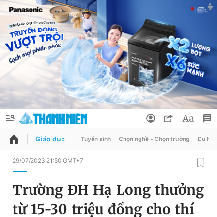
Giáo dục
Tuyển sinh
Chọn nghề - Chọn trường
Du học
QUẢNG CÁO
ĐẶT BÁO
29/07/2023 21:50 GMT+7
Thông tin tài khoản
Trường ĐH Hạ Long thưởng
Đổi mật khẩu
Chuyên mục
từ 15-30 triệu đồng cho thí
Tin đã lưu