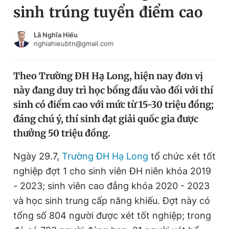
sinh trúng tuyển điểm cao
Chuyên mục khác
Tin đã xem
Chào ngày mới
Tin 24h
Lã Nghĩa Hiếu
nghiahieubtn@gmail.com
Đăng xuất
Tin thị trường
Tin 360
Theo Trường ĐH Hạ Long, hiện nay đơn vị
này đang duy trì học bổng đầu vào đối với thí
Video
Magazine
sinh có điểm cao với mức từ 15-30 triệu đồng;
đáng chú ý, thí sinh đạt giải quốc gia được
thưởng 50 triệu đồng.
Sản phẩm khác
Tiện ích
Ngày 29.7,
Trường ĐH Hạ Long
Bạn cần biết
tổ chức xét tốt
nghiệp đợt 1 cho sinh viên ĐH niên khóa 2019
- 2023; sinh viên cao đẳng khóa 2020 - 2023
Thông tin tòa soạn
Liên hệ quảng cáo
và học sinh trung cấp năng khiếu. Đợt này có
tổng số 804 người được xét tốt nghiệp; trong