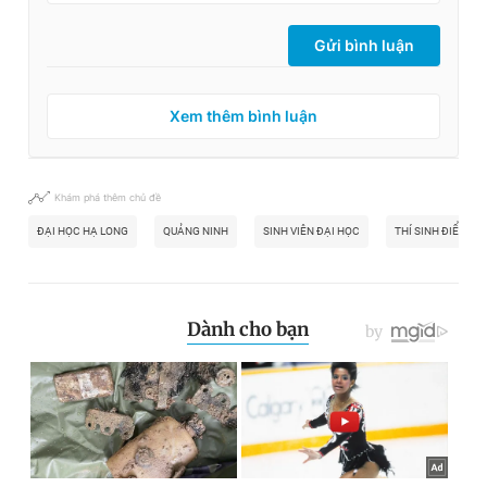
Gửi bình luận
Xem thêm bình luận
Khám phá thêm chủ đề
ĐẠI HỌC HẠ LONG
QUẢNG NINH
SINH VIÊN ĐẠI HỌC
THÍ SINH ĐIỂM C