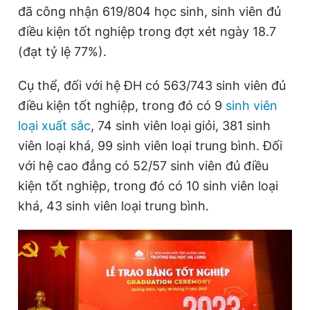
đã công nhận 619/804 học sinh, sinh viên đủ
Giấy phép xuất bản số 110/GP - BTTTT cấp ngày 24.3.2020
© 2003-2026 Bản quyền thuộc về Báo Thanh Niên. Cấm sao
điều kiện tốt nghiệp trong đợt xét ngày 18.7
chép dưới mọi hình thức nếu không có sự chấp thuận bằng văn
(đạt tỷ lệ 77%).
bản. Phát triển bởi ePi Technologies, JSC.
Cụ thể, đối với hệ ĐH có 563/743 sinh viên đủ
điều kiện tốt nghiệp, trong đó có 9
sinh viên
loại xuất sắc
, 74 sinh viên loại giỏi, 381 sinh
viên loại khá, 99 sinh viên loại trung bình. Đối
với hệ cao đẳng có 52/57 sinh viên đủ điều
kiện tốt nghiệp, trong đó có 10 sinh viên loại
khá, 43 sinh viên loại trung bình.