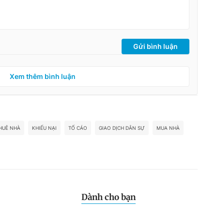
Gửi bình luận
Xem thêm bình luận
HUÊ NHÀ
KHIẾU NẠI
TỐ CÁO
GIAO DỊCH DÂN SỰ
MUA NHÀ