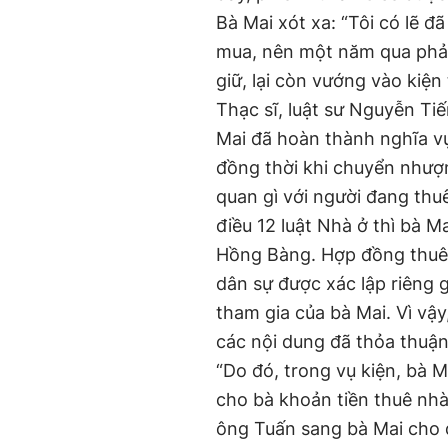
Bà Mai xót xa: “Tôi có lẽ đ
mua, nên một năm qua phải
giữ, lại còn vướng vào kiện
Thạc sĩ, luật sư Nguyễn Ti
Mai đã hoàn thành nghĩa v
đồng thời khi chuyển nhượ
quan gì với người đang thuê
điều 12 luật Nhà ở thì bà M
Hồng Bàng. Hợp đồng thuê 
dân sự được xác lập riêng 
tham gia của bà Mai. Vì vậ
các nội dung đã thỏa thuận
“Do đó, trong vụ kiện, bà M
cho bà khoản tiền thuê nhà
ông Tuấn sang bà Mai cho đ