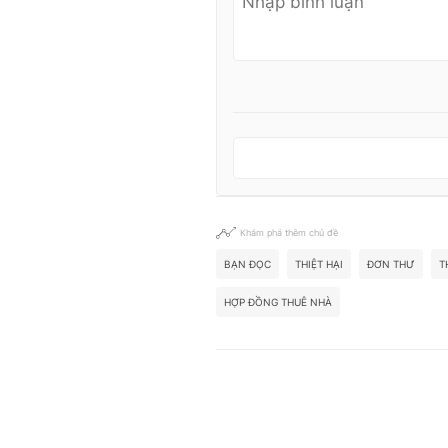
Khám phá thêm chủ đề
BẠN ĐỌC
THIỆT HẠI
ĐƠN THƯ
T
HỢP ĐỒNG THUÊ NHÀ