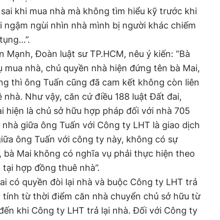
ã sai khi mua nhà mà không tìm hiểu kỹ trước khi
 ngậm ngùi nhìn nhà mình bị người khác chiếm
 tụng…”.
ến Mạnh, Đoàn luật sư TP.HCM, nêu ý kiến: “Bà
ụ mua nhà, chủ quyền nhà hiện đứng tên bà Mai,
ng thì ông Tuấn cũng đã cam kết không còn liên
 nhà. Như vậy, căn cứ điều 188 luật Đất đai,
ai hiện là chủ sở hữu hợp pháp đối với nhà 705
nhà giữa ông Tuấn với Công ty LHT là giao dịch
giữa ông Tuấn với công ty này, không có sự
y, bà Mai không có nghĩa vụ phải thực hiện theo
 tại hợp đồng thuê nhà”.
ai có quyền đòi lại nhà và buộc Công ty LHT trả
 tính từ thời điểm căn nhà chuyển chủ sở hữu từ
ến khi Công ty LHT trả lại nhà. Đối với Công ty