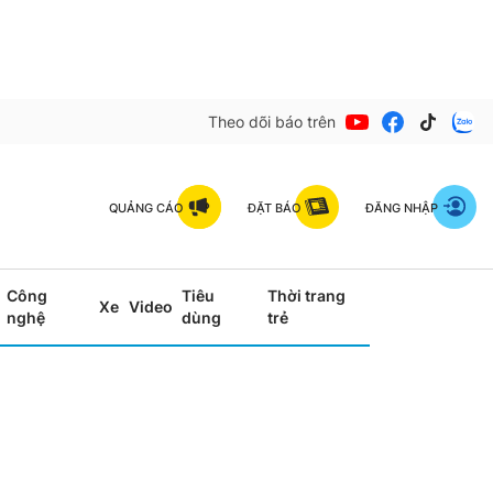
Theo dõi báo trên
QUẢNG CÁO
ĐẶT BÁO
ĐĂNG NHẬP
Công
Tiêu
Thời trang
Xe
Video
nghệ
dùng
trẻ