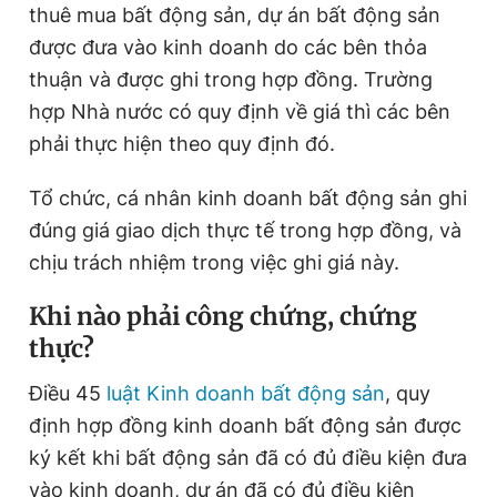
thuê mua bất động sản, dự án bất động sản
được đưa vào kinh doanh do các bên thỏa
thuận và được ghi trong hợp đồng. Trường
Đọc Thanh Niên trên điện thoại
hợp Nhà nước có quy định về giá thì các bên
phải thực hiện theo quy định đó.
Tổ chức, cá nhân kinh doanh bất động sản ghi
Theo dõi báo trên
đúng giá giao dịch thực tế trong hợp đồng, và
chịu trách nhiệm trong việc ghi giá này.
Hotline
Liên hệ quảng cáo
0906 645 777
0908 780 404
Khi nào phải công chứng, chứng
thực?
Đặt báo
Quảng cáo
RSS
Tòa soạn
Chính sách bảo
Điều 45
luật Kinh doanh bất động sản
, quy
Tổng biên tập: Nguyễn Ngọc Toàn
Phó tổng biên tập thường trực: Hải Thành
định hợp đồng kinh doanh bất động sản được
Phó tổng biên tập: Lâm Hiếu Dũng
ký kết khi bất động sản đã có đủ điều kiện đưa
Phó tổng biên tập: Trần Việt Hưng
Tổng thư ký tòa soạn: Đức Trung
vào kinh doanh, dự án đã có đủ điều kiện