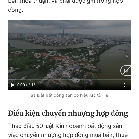
bên thỏa thuận, và phải được ghi trong hợp
đồng.
C
0:00
/
D
2:16
u
u
Ba luật bất động sản có hiệu lực từ 1.8
r
r
Điều kiện chuyển nhượng hợp đồng
r
a
e
t
Theo điều 50 luật Kinh doanh bất động sản,
n
i
việc chuyển nhượng hợp đồng mua bán, thuê