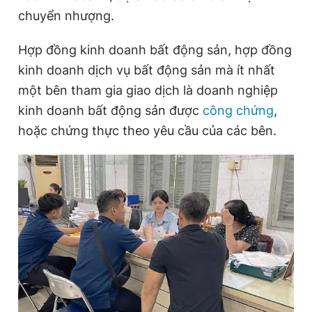
Giấy phép xuất bản số 110/GP - BTTTT cấp ngày 24.3.2020
chuyển nhượng.
© 2003-2026 Bản quyền thuộc về Báo Thanh Niên. Cấm sao
chép dưới mọi hình thức nếu không có sự chấp thuận bằng văn
Hợp đồng kinh doanh bất động sản, hợp đồng
bản. Phát triển bởi ePi Technologies, JSC.
kinh doanh dịch vụ bất động sản mà ít nhất
một bên tham gia giao dịch là doanh nghiệp
kinh doanh bất động sản được
công chứng
,
hoặc chứng thực theo yêu cầu của các bên.