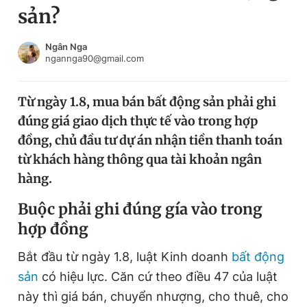
sản?
Chuyên mục khác
Tin đã xem
Chào ngày mới
Tin 24h
Ngân Nga
ngannga90@gmail.com
Đăng xuất
Tin thị trường
Tin 360
Từ ngày 1.8, mua bán bất động sản phải ghi
đúng giá giao dịch thực tế vào trong hợp
Video
Magazine
đồng, chủ đầu tư dự án nhận tiền thanh toán
từ khách hàng thông qua tài khoản ngân
hàng.
Sản phẩm khác
Buộc phải ghi đúng gía vào trong
Tiện ích
Bạn cần biết
hợp đồng
Thông tin tòa soạn
Liên hệ quảng cáo
Bắt đầu từ ngày 1.8, luật Kinh doanh
bất động
sản
có hiệu lực. Căn cứ theo điều 47 của luật
này thì giá bán, chuyển nhượng, cho thuê, cho