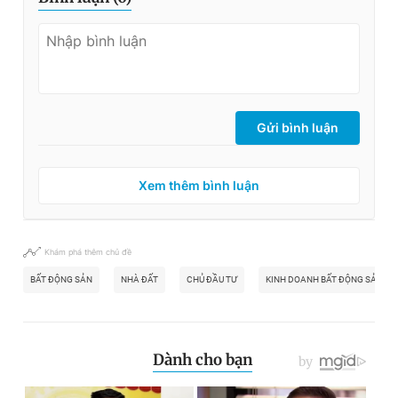
Gửi bình luận
Xem thêm bình luận
Khám phá thêm chủ đề
BẤT ĐỘNG SẢN
NHÀ ĐẤT
CHỦ ĐẦU TƯ
KINH DOANH BẤT ĐỘNG SẢN