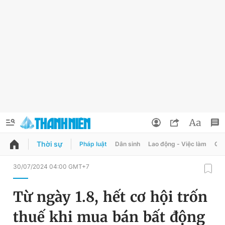
Thời sự
Pháp luật
Dân sinh
Lao động - Việc làm
Quy
QUẢNG CÁO
ĐẶT BÁO
30/07/2024 04:00 GMT+7
Thông tin tài khoản
Từ ngày 1.8, hết cơ hội trốn
Đổi mật khẩu
Chuyên mục
thuế khi mua bán bất động
Tin đã lưu