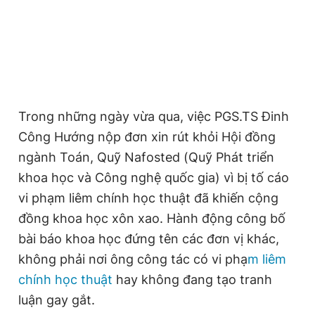
thắn với Báo Thanh Niên về sự việc “bán” các
bài báo nghiên cứu khoa học trong thời gian
gần đây.
Đọc Thanh Niên trên điện thoại
Trong những ngày vừa qua, việc PGS.TS Đinh
Theo dõi báo trên
Công Hướng nộp đơn xin rút khỏi Hội đồng
ngành Toán, Quỹ Nafosted (Quỹ Phát triển
Hotline
Liên hệ quảng cáo
khoa học và Công nghệ quốc gia) vì bị tố cáo
0906 645 777
0908 780 404
vi phạm liêm chính học thuật đã khiến cộng
đồng khoa học xôn xao. Hành động công bố
Đặt báo
Quảng cáo
RSS
Tòa soạn
Chính sách bảo
bài báo khoa học đứng tên các đơn vị khác,
Tổng biên tập: Nguyễn Ngọc Toàn
không phải nơi ông công tác có vi phạ
m liêm
Phó tổng biên tập thường trực: Hải Thành
chính học thuật
hay không đang tạo tranh
Phó tổng biên tập: Lâm Hiếu Dũng
Phó tổng biên tập: Trần Việt Hưng
luận gay gắt.
Tổng thư ký tòa soạn: Đức Trung