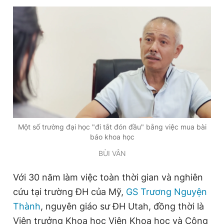
Giấy phép xuất bản số 110/GP - BTTTT cấp ngày 24.3.2020
© 2003-2026 Bản quyền thuộc về Báo Thanh Niên. Cấm sao
chép dưới mọi hình thức nếu không có sự chấp thuận bằng văn
bản. Phát triển bởi ePi Technologies, JSC.
Một số trường đại học "đi tắt đón đầu" bằng việc mua bài
báo khoa học
BÙI VÂN
Với 30 năm làm việc toàn thời gian và nghiên
cứu tại trường ĐH của Mỹ,
GS Trương Nguyện
Thành
, nguyên giáo sư ĐH Utah, đồng thời là
Viện trưởng Khoa học Viện Khoa học và Công