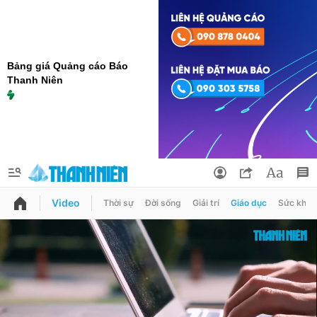
Bảng giá Quảng cáo Báo
Thanh Niên
Video
Thời sự
Đời sống
Giải trí
Giáo dục
Sức khỏe
QUẢNG CÁO
ĐẶT BÁO
Thông tin tài khoản
Đổi mật khẩu
Chuyên mục
Tin đã lưu