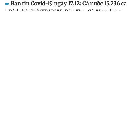
Bản tin Covid-19 ngày 17.12: Cả nước 15.236 ca
| Dịch bệnh ở TP.HCM, Bến Tre, Cà Mau đang
rất nóng
Bản tin Covid-19 ngày 17.12 của Báo Thanh Niên được
phát tại địa chỉ Thanhnien.vn và kênh YouTube Báo
Thanh Niên. Bản tin sẽ cập nhật các tin tức về dịch
Covid-19 cùng công tác phòng chống dịch của các...