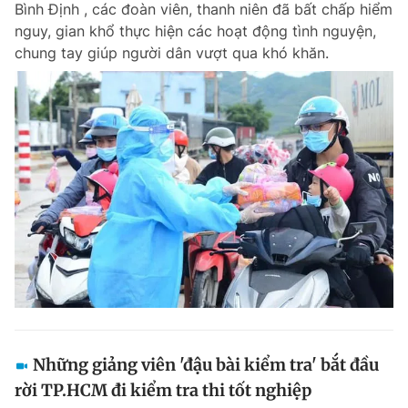
Bình Định , các đoàn viên, thanh niên đã bất chấp hiểm
Chuyên mục khác
nguy, gian khổ thực hiện các hoạt động tình nguyện,
Tin đã xem
chung tay giúp người dân vượt qua khó khăn.
Chào ngày mới
Tin 24h
Đăng xuất
Tin thị trường
Tin 360
Video
Magazine
Sản phẩm khác
Tiện ích
Bạn cần biết
Thông tin tòa soạn
Liên hệ quảng cáo
Những giảng viên 'đậu bài kiểm tra' bắt đầu
rời TP.HCM đi kiểm tra thi tốt nghiệp