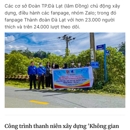
Các cơ sở Đoàn TP.Đà Lạt (lâm Đồng) chủ động xây
Giấy phép xuất bản số 110/GP - BTTTT cấp ngày 24.3.2020
© 2003-2026 Bản quyền thuộc về Báo Thanh Niên. Cấm sao chép
dựng, điều hành các fanpage, nhóm Zalo; trong đó
dưới mọi hình thức nếu không có sự chấp thuận bằng văn bản.
fanpage Thành đoàn Đà Lạt với hơn 23.000 người
Phát triển bởi ePi Technologies, JSC.
thích và trên 24.000 lượt theo dõi.
Công trình thanh niên xây dựng 'Không gian