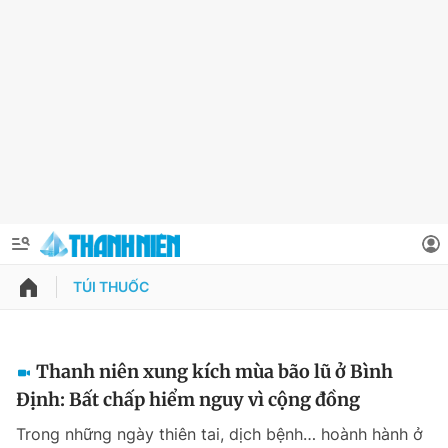
TÚI THUỐC
QUẢNG CÁO
ĐẶT BÁO
Thông tin tài khoản
Thanh niên xung kích mùa bão lũ ở Bình
Định: Bất chấp hiểm nguy vì cộng đồng
Đổi mật khẩu
Chuyên mục
Trong những ngày thiên tai, dịch bệnh… hoành hành ở
Tin đã lưu