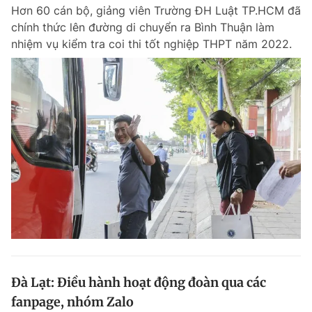
Hơn 60 cán bộ, giảng viên Trường ĐH Luật TP.HCM đã
chính thức lên đường di chuyển ra Bình Thuận làm
nhiệm vụ kiểm tra coi thi tốt nghiệp THPT năm 2022.
Đọc Thanh Niên trên điện thoại
Theo dõi báo trên
Hotline
Liên hệ quảng cáo
0906 645 777
0908 780 404
Đặt báo
Quảng cáo
RSS
Tòa soạn
Chính sách bảo m
Tổng biên tập: Nguyễn Ngọc Toàn
Phó tổng biên tập thường trực: Hải Thành
Phó tổng biên tập: Lâm Hiếu Dũng
Đà Lạt: Điều hành hoạt động đoàn qua các
Phó tổng biên tập: Trần Việt Hưng
fanpage, nhóm Zalo
Tổng thư ký tòa soạn: Đức Trung