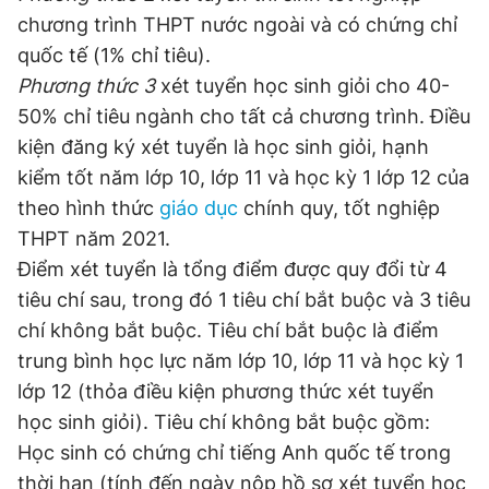
chương trình THPT nước ngoài và có chứng chỉ
quốc tế (1% chỉ tiêu).
Đọc Thanh Niên trên điện thoại
Phương thức 3
xét tuyển học sinh giỏi cho 40-
50% chỉ tiêu ngành cho tất cả chương trình. Điều
kiện đăng ký xét tuyển là học sinh giỏi, hạnh
kiểm tốt năm lớp 10, lớp 11 và học kỳ 1 lớp 12 của
theo hình thức
giáo dục
chính quy, tốt nghiệp
Theo dõi báo trên
THPT năm 2021.
Điểm xét tuyển là tổng điểm được quy đổi từ 4
Hotline
Liên hệ quảng cáo
0906 645 777
0908 780 404
tiêu chí sau, trong đó 1 tiêu chí bắt buộc và 3 tiêu
chí không bắt buộc. Tiêu chí bắt buộc là điểm
Đặt báo
Quảng cáo
RSS
Tòa soạn
Chính sách bảo
trung bình học lực năm lớp 10, lớp 11 và học kỳ 1
lớp 12 (thỏa điều kiện phương thức xét tuyển
Tổng biên tập: Nguyễn Ngọc Toàn
Phó tổng biên tập thường trực: Hải Thành
học sinh giỏi). Tiêu chí không bắt buộc gồm:
Phó tổng biên tập: Lâm Hiếu Dũng
Học sinh có chứng chỉ tiếng Anh quốc tế trong
Phó tổng biên tập: Trần Việt Hưng
Tổng thư ký tòa soạn: Đức Trung
thời hạn (tính đến ngày nộp hồ sơ xét tuyển học