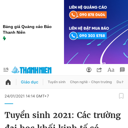
Bảng giá Quảng cáo Báo
Thanh Niên
Giáo dục
Tuyển sinh
Chọn nghề - Chọn trường
Du học
QUẢNG CÁO
ĐẶT BÁO
24/01/2021 14:14 GMT+7
Thông tin tài khoản
Tuyển sinh 2021: Các trường
Đổi mật khẩu
Chuyên mục
Tin đã lưu