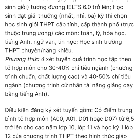
Giấy phép xuất bản số 110/GP - BTTTT cấp ngày 24.3.2020
sinh giỏi) tương đương IELTS 6.0 trở lên; Học
© 2003-2026 Bản quyền thuộc về Báo Thanh Niên. Cấm sao
sinh đạt giải thưởng (nhất, nhì, ba) kỳ thi chọn
chép dưới mọi hình thức nếu không có sự chấp thuận bằng văn
bản. Phát triển bởi ePi Technologies, JSC.
học sinh giỏi THPT cấp tỉnh, cấp thành phố (trực
thuộc trung ương) các môn: toán, lý, hóa học,
tiếng Anh, ngữ văn, tin học; Học sinh trường
THPT chuyên/năng khiếu.
Phương thức 4
xét tuyển quả trình học tập theo
tổ hợp môn cho 30-40% chỉ tiêu ngành (chương
trình chuẩn, chất lượng cao) và 40-50% chỉ tiêu
ngành (chương trình cử nhân tài năng giảng dạy
bằng tiếng Anh).
Điều kiện đăng ký xét tuyển gồm: Có điểm trung
bình tổ hợp môn (A00, A01, D01 hoặc D07) từ 6,5
trở lên cho các năm lớp 10, lớp 11 và học kỳ 1 lớp
12 của chương trình THPT theo hình thức giáo