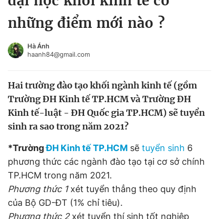
đại học khối kinh tế có
Chuyên mục khác
những điểm mới nào ?
Tin đã xem
Chào ngày mới
Tin 24h
Hà Ánh
Đăng xuất
haanh84@gmail.com
Tin thị trường
Tin 360
Hai trường đào tạo khối ngành kinh tế (gồm
Video
Magazine
Trường ĐH Kinh tế TP.HCM và Trường ĐH
Kinh tế-luật - ĐH Quốc gia TP.HCM) sẽ tuyển
sinh ra sao trong năm 2021?
Sản phẩm khác
*Trường
ĐH Kinh tế TP.HCM
sẽ
tuyển sinh
6
Tiện ích
Bạn cần biết
phương thức các ngành đào tạo tại cơ sở chính
TP.HCM trong năm 2021.
Thông tin tòa soạn
Liên hệ quảng cáo
Phương thức 1
xét tuyển thẳng theo quy định
của Bộ GD-ĐT (1% chỉ tiêu).
Phương thức 2
xét tuyển thí sinh tốt nghiệp