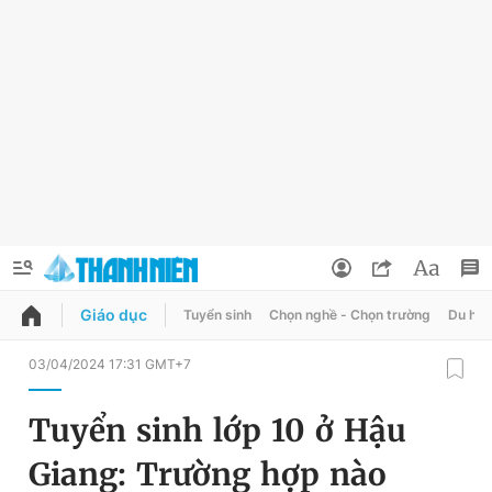
Giáo dục
Tuyển sinh
Chọn nghề - Chọn trường
Du học
QUẢNG CÁO
ĐẶT BÁO
03/04/2024 17:31 GMT+7
Thông tin tài khoản
Tuyển sinh lớp 10 ở Hậu
Đổi mật khẩu
Chuyên mục
Giang: Trường hợp nào
Tin đã lưu