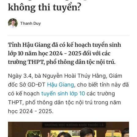
không thi tuyển?
Chuyên mục khác
Tin đã xem
Chào ngày mới
Tin 24h
Thanh Duy
Đăng xuất
Tin thị trường
Tin 360
Tỉnh Hậu Giang đã có kế hoạch tuyển sinh
lớp 10 năm học 2024 - 2025 đối với các
Video
Magazine
trường THPT, phổ thông dân tộc nội trú.
Ngày 3.4, bà Nguyễn Hoài Thúy Hằng, Giám
Sản phẩm khác
đốc Sở GD-ĐT
Hậu Giang
, cho biết tỉnh này đã
Tiện ích
có kế hoạch
tuyển sinh lớp 10
Bạn cần biết
các trường
THPT, phổ thông dân tộc nội trú trong năm
học 2024 - 2025.
Thông tin tòa soạn
Liên hệ quảng cáo