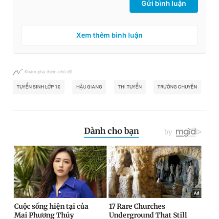
Gửi bình luận
Xem thêm bình luận
Khám phá thêm chủ đề
TUYỂN SINH LỚP 10
HẬU GIANG
THI TUYỂN
TRƯỜNG CHUYÊN
TR