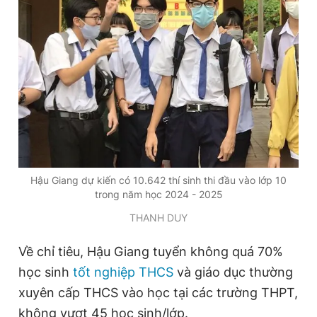
Đọc Thanh Niên trên điện thoại
Theo dõi báo trên
Hotline
Liên hệ quảng cáo
Hậu Giang dự kiến có 10.642 thí sinh thi đầu vào lớp 10
0906 645 777
0908 780 404
trong năm học 2024 - 2025
THANH DUY
Đặt báo
Quảng cáo
RSS
Tòa soạn
Chính sách bảo
Về chỉ tiêu, Hậu Giang tuyển không quá 70%
Tổng biên tập: Nguyễn Ngọc Toàn
Phó tổng biên tập thường trực: Hải Thành
học sinh
tốt nghiệp THCS
và giáo dục thường
Phó tổng biên tập: Lâm Hiếu Dũng
xuyên cấp THCS vào học tại các trường THPT,
Phó tổng biên tập: Trần Việt Hưng
Tổng thư ký tòa soạn: Đức Trung
không vượt 45 học sinh/lớp.