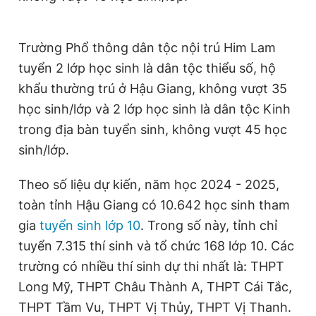
Giấy phép xuất bản số 110/GP - BTTTT cấp ngày 24.3.2020
© 2003-2026 Bản quyền thuộc về Báo Thanh Niên. Cấm sao
chép dưới mọi hình thức nếu không có sự chấp thuận bằng văn
Trường Phổ thông dân tộc nội trú Him Lam
bản. Phát triển bởi ePi Technologies, JSC.
tuyển 2 lớp học sinh là dân tộc thiểu số, hộ
khẩu thường trú ở Hậu Giang, không vượt 35
học sinh/lớp và 2 lớp học sinh là dân tộc Kinh
trong địa bàn tuyển sinh, không vượt 45 học
sinh/lớp.
Theo số liệu dự kiến, năm học 2024 - 2025,
toàn tỉnh Hậu Giang có 10.642 học sinh tham
gia
tuyển sinh lớp 10
. Trong số này, tỉnh chỉ
tuyển 7.315 thí sinh và tổ chức 168 lớp 10. Các
trường có nhiều thí sinh dự thi nhất là: THPT
Long Mỹ, THPT Châu Thành A, THPT Cái Tắc,
THPT Tầm Vu, THPT Vị Thủy, THPT Vị Thanh.