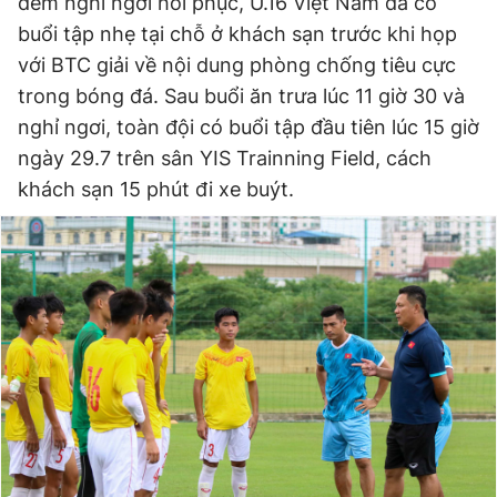
đêm nghỉ ngơi hồi phục, U.16 Việt Nam đã có
buổi tập nhẹ tại chỗ ở khách sạn trước khi họp
với BTC giải về nội dung phòng chống tiêu cực
Đọc Thanh Niên trên điện thoại
trong bóng đá. Sau buổi ăn trưa lúc 11 giờ 30 và
nghỉ ngơi, toàn đội có buổi tập đầu tiên lúc 15 giờ
ngày 29.7 trên sân YIS Trainning Field, cách
khách sạn 15 phút đi xe buýt.
Theo dõi báo trên
Hotline
Liên hệ quảng cáo
0906 645 777
0908 780 404
Đặt báo
Quảng cáo
RSS
Tòa soạn
Chính sách bảo
Tổng biên tập: Nguyễn Ngọc Toàn
Phó tổng biên tập thường trực: Hải Thành
Phó tổng biên tập: Lâm Hiếu Dũng
Phó tổng biên tập: Trần Việt Hưng
Tổng thư ký tòa soạn: Đức Trung