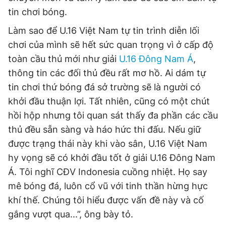
tin chơi bóng.
Làm sao để U.16 Việt Nam tự tin trình diễn lối
chơi của mình sẽ hết sức quan trọng vì ở cấp độ
toàn cầu thủ mới như giải
U.16 Đông Nam Á
,
thông tin các đối thủ đều rất mơ hồ. Ai dám tự
tin chơi thứ bóng đá sở trường sẽ là người có
khởi đầu thuận lợi. Tất nhiên, cũng có một chút
hồi hộp nhưng tôi quan sát thấy đa phần các cầu
thủ đều sẵn sàng và háo hức thi đấu. Nếu giữ
được trạng thái này khi vào sân, U.16 Việt Nam
hy vọng sẽ có khởi đầu tốt ở giải U.16 Đông Nam
Á. Tôi nghĩ CĐV Indonesia cuồng nhiệt. Họ say
mê bóng đá, luôn cổ vũ với tinh thần hừng hực
khí thế. Chúng tôi hiểu được vấn đề này và cố
gắng vượt qua...”, ông bày tỏ.