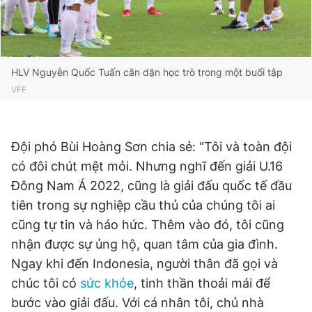
Giấy phép xuất bản số 110/GP - BTTTT cấp ngày 24.3.2020
© 2003-2026 Bản quyền thuộc về Báo Thanh Niên. Cấm sao
chép dưới mọi hình thức nếu không có sự chấp thuận bằng văn
bản. Phát triển bởi ePi Technologies, JSC.
HLV Nguyễn Quốc Tuấn căn dặn học trò trong một buổi tập
VFF
Đội phó Bùi Hoàng Sơn chia sẻ: “Tôi và toàn đội
có đôi chút mệt mỏi. Nhưng nghĩ đến giải U.16
Đông Nam Á 2022, cũng là giải đấu quốc tế đầu
tiên trong sự nghiệp cầu thủ của chúng tôi ai
cũng tự tin và háo hức. Thêm vào đó, tôi cũng
nhận được sự ủng hộ, quan tâm của gia đình.
Ngay khi đến Indonesia, người thân đã gọi và
chúc tôi có
sức khỏe
, tinh thần thoải mái để
bước vào giải đấu. Với cá nhân tôi, chủ nhà