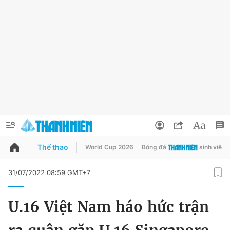
Thể thao
World Cup 2026
Bóng đá
sinh viên
QUẢNG CÁO
ĐẶT BÁO
31/07/2022 08:59 GMT+7
Thông tin tài khoản
U.16 Việt Nam háo hức trận
Đổi mật khẩu
Chuyên mục
Tin đã lưu