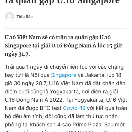
ra quân gặp U.16 Singapore
Chuyên mục khác
Tin đã xem
Tiểu Bảo
Chào ngày mới
Tin 24h
Đăng xuất
U.16 Việt Nam sẽ có trận ra quân gặp U.16
Tin thị trường
Tin 360
Singapore tại giải U.16 Đông Nam Á lúc 15 giờ
ngày 31.7.
Video
Magazine
Trải qua 1 ngày di chuyển liên tục với các chặng
bay từ Hà Nội qua
Singapore
và Jakarta, lúc 18
Sản phẩm khác
giờ 30 ngày 28.7, U.16 Việt Nam đã đặt chân đến
Tiện ích
Bạn cần biết
điểm cuối cùng là Yogyakarta, nơi diễn ra giải
U.16 Đông Nam Á 2022. Tại Yogyakarta, U.16 Việt
Thông tin tòa soạn
Nam đã được BTC test
Covid-19
Liên hệ quảng cáo
với kết quả toàn
bộ đều âm tính, đội cũng đã làm thủ tục nhận
phòng tại khách sạn 4 sao Prime Plaza. Sau một