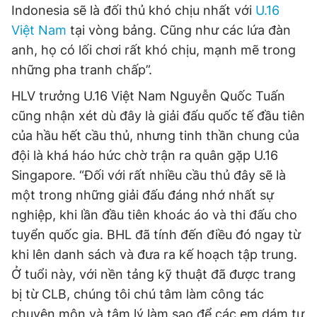
Indonesia sẽ là đối thủ khó chịu nhất với
U.16
Việt Nam
tại vòng bảng. Cũng như các lứa đàn
anh, họ có lối chơi rất khó chịu, mạnh mẽ trong
những pha tranh chấp”.
HLV trưởng U.16 Việt Nam Nguyễn Quốc Tuấn
cũng nhận xét dù đây là giải đấu quốc tế đầu tiên
của hầu hết cầu thủ, nhưng tinh thần chung của
đội là khá háo hức chờ trận ra quân gặp U.16
Singapore. “Đối với rất nhiều cầu thủ đây sẽ là
một trong những giải đấu đáng nhớ nhất sự
nghiệp, khi lần đầu tiên khoác áo và thi đấu cho
tuyển quốc gia. BHL đã tính đến điều đó ngay từ
khi lên danh sách và đưa ra kế hoạch tập trung.
Ở tuổi này, với nền tảng kỹ thuật đã được trang
bị từ CLB, chúng tôi chú tâm làm công tác
chuyên môn và tâm lý làm sao để các em dám tự