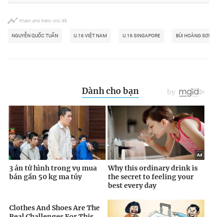
Khám phá thêm chủ đề
NGUYỄN QUỐC TUẤN
U.16 VIỆT NAM
U.16 SINGAPORE
BÙI HOÀNG SƠN