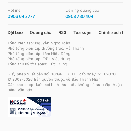
Hotline
Liên hệ quảng cáo
0906 645 777
0908 780 404
Đặt báo
Quảng cáo
RSS
Tòa soạn
Chính sách bảo
Tổng biên tập: Nguyễn Ngọc Toàn
Phó tổng biên tập thường trực: Hải Thành
Phó tổng biên tập: Lâm Hiếu Dũng
Phó tổng biên tập: Trần Việt Hưng
Tổng thư ký tòa soạn: Đức Trung
Giấy phép xuất bản số 110/GP - BTTTT cấp ngày 24.3.2020
© 2003-2026 Bản quyền thuộc về Báo Thanh Niên.
Cấm sao chép dưới mọi hình thức nếu không có sự chấp thuận
bằng văn bản.