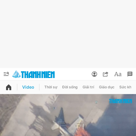
Video
Thời sự
Đời sống
Giải trí
Giáo dục
Sức khỏe
QUẢNG CÁO
ĐẶT BÁO
Thông tin tài khoản
Đổi mật khẩu
Chuyên mục
Tin đã lưu