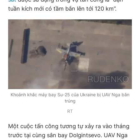
Giấy phép xuất bản số 110/GP - BTTTT cấp ngày 24.3.2020
tuần kích mới có tầm bắn lên tới 120 km”.
© 2003-2026 Bản quyền thuộc về Báo Thanh Niên. Cấm sao
chép dưới mọi hình thức nếu không có sự chấp thuận bằng văn
bản. Phát triển bởi ePi Technologies, JSC.
Khoảnh khắc máy bay Su-25 của Ukraine bị UAV Nga bắn
trúng
RT
Một cuộc tấn công tương tự xảy ra vào tháng
trước tại cùng sân bay Dolgintsevo. UAV Nga