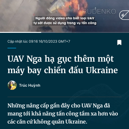
Chuyên mục khác
Tin đã xem
Chào ngày mới
Tin 24h
Đăng xuất
Tin thị trường
Tin 360
Current
0:29
/
Duration
1:29
Cập nhật lúc 09:16 16/10/2023 GMT+7
Time
Video
Magazine
UAV Nga hạ gục thêm một
máy bay chiến đấu Ukraine
Sản phẩm khác
Trúc Huỳnh
Tiện ích
Bạn cần biết
Những nâng cấp gần đây cho UAV Nga đã
Thông tin tòa soạn
Liên hệ quảng cáo
mang tới khả năng tấn công tầm xa hơn vào
các căn cứ không quân Ukraine.