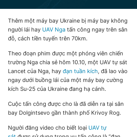
Thêm một máy bay Ukraine bị máy bay không
Đọc Thanh Niên trên điện thoại
người lái hay
UAV Nga
tấn công ngay trên sân
đỗ, cách tiền tuyến trên 70km.
Theo đoạn phim được một phóng viên chiến
Theo dõi báo trên
trường Nga chia sẻ hôm 10.10, một UAV tự sát
Lancet của Nga, hay
đạn tuần kích
, đã lao vào
Hotline
Liên hệ quảng cáo
ngay dưới buồng lái của một máy bay cường
0906 645 777
0908 780 404
kích Su-25 của Ukraine đang hạ cánh.
Đặt báo
Quảng cáo
RSS
Tòa soạn
Chính sách bảo
Cuộc tấn công được cho là đã diễn ra tại sân
Tổng biên tập: Nguyễn Ngọc Toàn
bay Dolgintsevo gần thành phố Krivoy Rog.
Phó tổng biên tập thường trực: Hải Thành
Phó tổng biên tập: Lâm Hiếu Dũng
Người đăng video cho biết loại
UAV tự
Phó tổng biên tập: Trần Việt Hưng
Tổng thư ký tòa soạn: Đức Trung
sát
được sử dụng trong vụ tấn công là “đạn