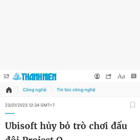
Công nghệ
Tin tức công nghệ
QUẢNG CÁO
ĐẶT BÁO
23/01/2023 12:34 GMT+7
Thông tin tài khoản
Ubisoft hủy bỏ trò chơi đấu
Đổi mật khẩu
Chuyên mục
Tin đã lưu