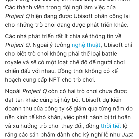
Giấy phép xuất bản số 110/GP - BTTTT cấp ngày 24.3.2020
Các thành viên trong đội ngũ làm việc của
© 2003-2026 Bản quyền thuộc về Báo Thanh Niên. Cấm sao
Project Q
hiện đang được Ubisoft phân công lại
chép dưới mọi hình thức nếu không có sự chấp thuận bằng văn
bản. Phát triển bởi ePi Technologies, JSC.
cho những trò chơi đang được phát triển khác.
Các nhà phát triển rất ít chia sẻ thông tin về
Project Q
. Ngoài ý tưởng
nghệ thuật
, Ubisoft chỉ
cho biết trò chơi không phải thể loại battle
royale và sẽ có một loạt chế độ để người chơi
chiến đấu với nhau. Đồng thời không có kế
hoạch cung cấp NFT cho trò chơi.
Ngoài
Project Q
còn có hai trò chơi chưa được
đặt tên khác cũng bị hủy bỏ. Ubisoft dự kiến
doanh thu của công ty sẽ giảm qua từng năm do
nền kinh tế khó khăn, việc phát hành bị trì hoãn
và xu hướng trò chơi thay đổi, đồng
thời tiết
lộ
rằng các sản phẩm dành cho kỳ nghỉ lễ như
Just