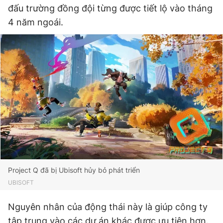
đấu trường đồng đội từng được tiết lộ vào tháng
4 năm ngoái.
Đọc Thanh Niên trên điện thoại
Theo dõi báo trên
Hotline
Liên hệ quảng cáo
0906 645 777
0908 780 404
Đặt báo
Quảng cáo
RSS
Tòa soạn
Chính sách bảo
Project Q đã bị Ubisoft hủy bỏ phát triển
Tổng biên tập: Nguyễn Ngọc Toàn
UBISOFT
Phó tổng biên tập thường trực: Hải Thành
Phó tổng biên tập: Lâm Hiếu Dũng
Nguyên nhân của động thái này là giúp công ty
Phó tổng biên tập: Trần Việt Hưng
Tổng thư ký tòa soạn: Đức Trung
tập trung vào các dự án khác được ưu tiên hơn.