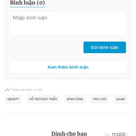
Bình luận (
0
)
Gửi bình luận
Xem thêm bình luận
Khám phá thêm chủ đề
UBISOFT
HỖ TRỢ PHÁT TRIỂN
ĐÌNH CÔNG
TRÒ CHƠI
GAME