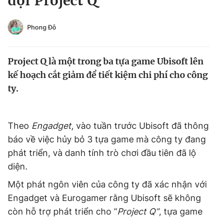
đội Project Q
Chuyên mục khác
Tin đã xem
Phong Đỗ
Chào ngày mới
Tin 24h
Đăng xuất
Project Q là một trong ba tựa game Ubisoft lên
Tin thị trường
Tin 360
kế hoạch cắt giảm để tiết kiệm chi phí cho công
ty.
Video
Magazine
Theo
Engadget
, vào tuần trước Ubisoft đã thông
Sản phẩm khác
báo về việc hủy bỏ 3 tựa game mà công ty đang
Tiện ích
Bạn cần biết
phát triển, và danh tính trò chơi đầu tiên đã lộ
diện.
Thông tin tòa soạn
Liên hệ quảng cáo
Một phát ngôn viên của công ty đã xác nhận với
Engadget và Eurogamer rằng Ubisoft sẽ không
còn hỗ trợ phát triển cho “
Project Q”
, tựa game