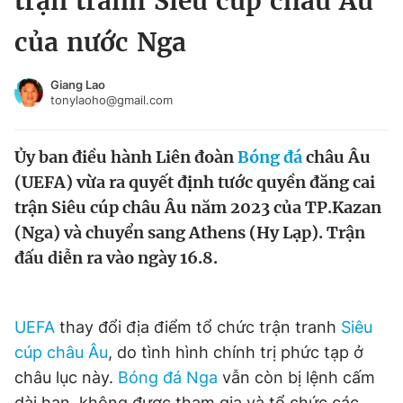
trận tranh Siêu cúp châu Âu
Chuyên mục khác
của nước Nga
Tin đã xem
Chào ngày mới
Tin 24h
Giang Lao
Đăng xuất
tonylaoho@gmail.com
Tin thị trường
Tin 360
Ủy ban điều hành Liên đoàn
Bóng đá
châu Âu
Video
Magazine
(UEFA) vừa ra quyết định tước quyền đăng cai
trận Siêu cúp châu Âu năm 2023 của TP.Kazan
(Nga) và chuyển sang Athens (Hy Lạp). Trận
Sản phẩm khác
đấu diễn ra vào ngày 16.8.
Tiện ích
Bạn cần biết
UEFA
thay đổi địa điểm tổ chức trận tranh
Siêu
Thông tin tòa soạn
Liên hệ quảng cáo
cúp châu Âu
, do tình hình chính trị phức tạp ở
châu lục này.
Bóng đá Nga
vẫn còn bị lệnh cấm
dài hạn, không được tham gia và tổ chức các