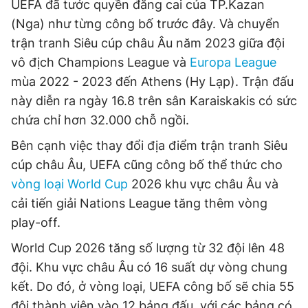
UEFA đã tước quyền đăng cai của TP.Kazan
Giấy phép xuất bản số 110/GP - BTTTT cấp ngày 24.3.2020
(Nga) như từng công bố trước đây. Và chuyển
© 2003-2026 Bản quyền thuộc về Báo Thanh Niên. Cấm sao
chép dưới mọi hình thức nếu không có sự chấp thuận bằng văn
trận tranh Siêu cúp châu Âu năm 2023 giữa đội
bản. Phát triển bởi ePi Technologies, JSC.
vô địch Champions League và
Europa League
mùa 2022 - 2023 đến Athens (Hy Lạp). Trận đấu
này diễn ra ngày 16.8 trên sân Karaiskakis có sức
chứa chỉ hơn 32.000 chỗ ngồi.
Bên cạnh việc thay đổi địa điểm trận tranh Siêu
cúp châu Âu, UEFA cũng công bố thể thức cho
vòng loại World Cup
2026 khu vực châu Âu và
cải tiến giải Nations League tăng thêm vòng
play-off.
World Cup 2026 tăng số lượng từ 32 đội lên 48
đội. Khu vực châu Âu có 16 suất dự vòng chung
kết. Do đó, ở vòng loại, UEFA công bố sẽ chia 55
đội thành viên vào 12 bảng đấu, với các bảng có