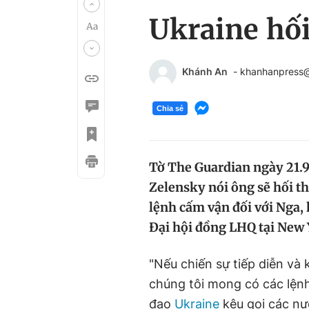
Ukraine hối
Khánh An
- khanhanpress
Chia sẻ
Tờ The Guardian ngày 21.
Zelensky nói ông sẽ hối 
lệnh cấm vận đối với Nga,
Đại hội đồng LHQ tại New Y
"Nếu chiến sự tiếp diễn và
chúng tôi mong có các lệnh
đạo
Ukraine
kêu gọi các nướ