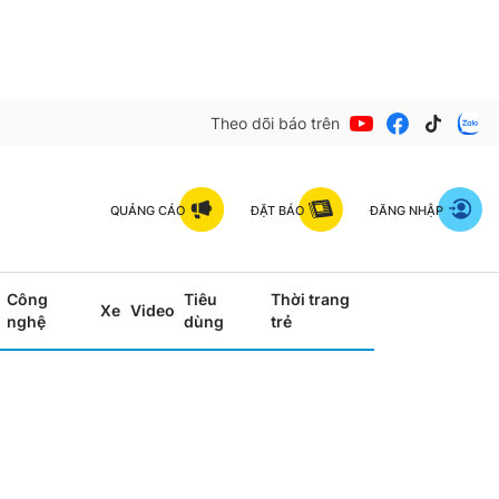
Theo dõi báo trên
QUẢNG CÁO
ĐẶT BÁO
ĐĂNG NHẬP
Công
Tiêu
Thời trang
Xe
Video
nghệ
dùng
trẻ