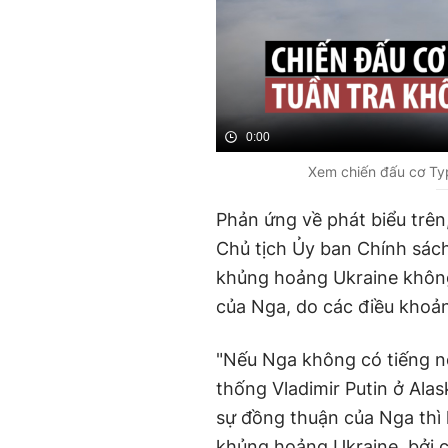
0:00
Xem chiến đấu cơ Ty
Phản ứng về phát biểu trên
Chủ tịch Ủy ban Chính sách
khủng hoảng Ukraine không
của Nga, do các điều khoả
"Nếu Nga không có tiếng n
thống Vladimir Putin ở Alas
sự đồng thuận của Nga thì 
khủng hoảng Ukraine, bởi c