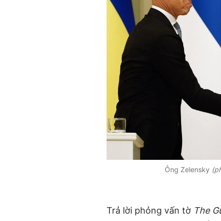
Ông Zelensky
(ph
Trả lời phỏng vấn tờ
The G