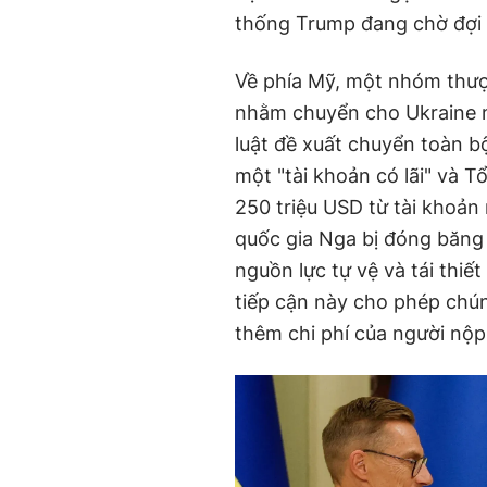
thống Trump đang chờ đợi
Về phía Mỹ, một nhóm thượn
nhằm chuyển cho Ukraine m
luật đề xuất chuyển toàn b
một "tài khoản có lãi" và T
250 triệu USD từ tài khoản 
quốc gia Nga bị đóng băng 
nguồn lực tự vệ và tái thi
tiếp cận này cho phép chún
thêm chi phí của người nộp