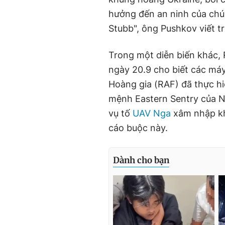
hưởng đến an ninh của chúng
Stubb", ông Pushkov viết t
Trong một diễn biến khác,
ngày 20.9 cho biết các má
Hoàng gia (RAF) đã thực h
mệnh Eastern Sentry của N
vụ tố
UAV Nga
xâm nhập kh
cáo buộc này.