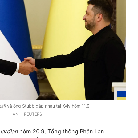
ải)
và ông Stubb gặp nhau tại Kyiv hôm 11.9
ẢNH: REUTERS
uardian
hôm 20.9, Tổng thống Phần Lan