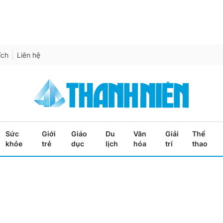
ích
Liên hệ
Sức
Giới
Giáo
Du
Văn
Giải
Thể
khỏe
trẻ
dục
lịch
hóa
trí
thao