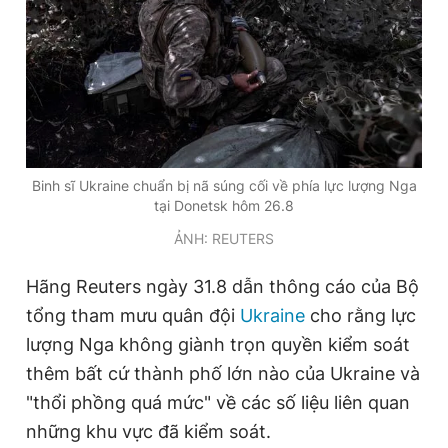
Đọc Thanh Niên trên điện thoại
Binh sĩ Ukraine chuẩn bị nã súng cối về phía lực lượng Nga
Theo dõi báo trên
tại Donetsk hôm 26.8
ẢNH: REUTERS
Hotline
Liên hệ quảng cáo
0906 645 777
0908 780 404
Hãng Reuters ngày 31.8 dẫn thông cáo của Bộ
tổng tham mưu quân đội
Ukraine
cho rằng lực
Đặt báo
Quảng cáo
RSS
Tòa soạn
Chính sách bảo
lượng Nga không giành trọn quyền kiểm soát
Tổng biên tập: Nguyễn Ngọc Toàn
thêm bất cứ thành phố lớn nào của Ukraine và
Phó tổng biên tập thường trực: Hải Thành
Phó tổng biên tập: Lâm Hiếu Dũng
"thổi phồng quá mức" về các số liệu liên quan
Phó tổng biên tập: Trần Việt Hưng
những khu vực đã kiểm soát.
Tổng thư ký tòa soạn: Đức Trung