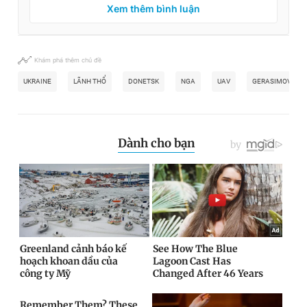
Xem thêm bình luận
Khám phá thêm chủ đề
UKRAINE
LÃNH THỔ
DONETSK
NGA
UAV
GERASIMOV