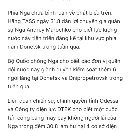
u
u
r
r
Phía Nga chưa bình luận về phát biểu trên.
r
a
Hãng TASS ngày 31.8 dẫn lời chuyên gia quân
e
t
sự Nga Andrey Marochko cho biết lực lượng
n
i
nước này tiến triển đáng kể tại khu vực phía
t
o
nam Donetsk trong tuần qua.
T
n
Bộ Quốc phòng Nga cho biết các đơn vị quân
i
đội nước này giành quyền kiểm soát thêm 6
m
ngôi làng tại Donetsk và Dnipropetrovsk trong
e
tuần qua.
Liên quan chiến sự, chính quyền tỉnh Odessa
và Công ty điện lực DTEK cho biết một cuộc
tấn công bằng máy bay không người lái của
Nga trong đêm 30.8 làm hư hại 4 cơ sở điện