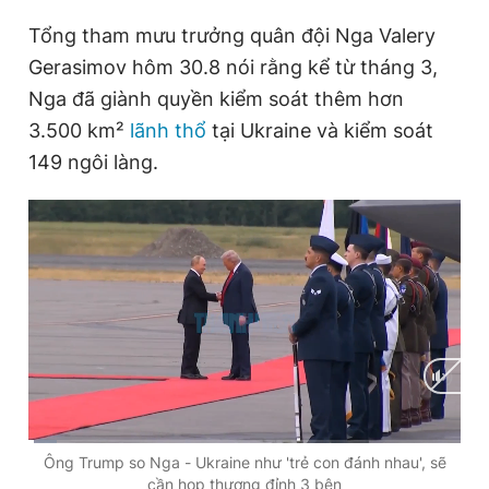
Giấy phép xuất bản số 110/GP - BTTTT cấp ngày 24.3.2020
Tổng tham mưu trưởng quân đội Nga Valery
© 2003-2026 Bản quyền thuộc về Báo Thanh Niên. Cấm sao
chép dưới mọi hình thức nếu không có sự chấp thuận bằng văn
Gerasimov hôm 30.8 nói rằng kể từ tháng 3,
bản. Phát triển bởi ePi Technologies, JSC.
Nga đã giành quyền kiểm soát thêm hơn
3.500 km²
lãnh thổ
tại Ukraine và kiểm soát
149 ngôi làng.
C
0:02
/
D
2:16
Ông Trump so Nga - Ukraine như 'trẻ con đánh nhau', sẽ
cần họp thượng đỉnh 3 bên