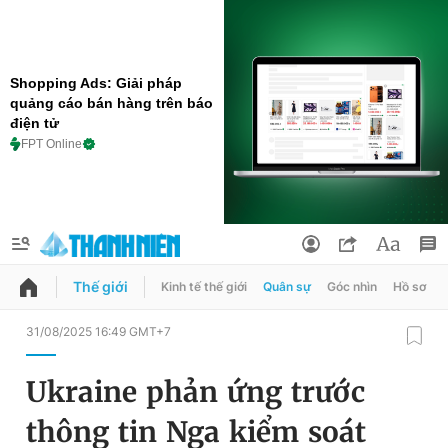
Shopping Ads: Giải pháp
quảng cáo bán hàng trên báo
điện tử
FPT Online
Thế giới
Kinh tế thế giới
Quân sự
Góc nhìn
Hồ sơ
QUẢNG CÁO
ĐẶT BÁO
31/08/2025 16:49 GMT+7
Thông tin tài khoản
Ukraine phản ứng trước
Đổi mật khẩu
Chuyên mục
thông tin Nga kiểm soát
Tin đã lưu