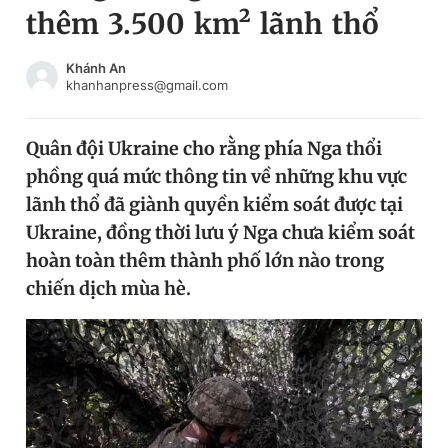
thêm 3.500 km² lãnh thổ
Chuyên mục khác
Tin đã xem
Chào ngày mới
Tin 24h
Khánh An
khanhanpress@gmail.com
Đăng xuất
Tin thị trường
Tin 360
Quân đội Ukraine cho rằng phía Nga thổi
phồng quá mức thông tin về những khu vực
Video
Magazine
lãnh thổ đã giành quyền kiểm soát được tại
Ukraine, đồng thời lưu ý Nga chưa kiểm soát
hoàn toàn thêm thành phố lớn nào trong
Sản phẩm khác
chiến dịch mùa hè.
Tiện ích
Bạn cần biết
Thông tin tòa soạn
Liên hệ quảng cáo