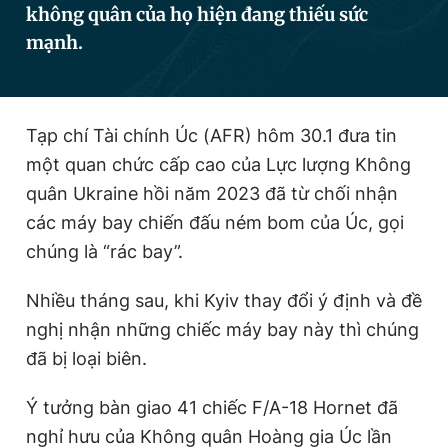
không quân của họ hiện đang thiếu sức
mạnh.
Đọc Thanh Niên trên điện thoại
Tạp chí Tài chính Úc (AFR) hôm 30.1 đưa tin
một quan chức cấp cao của Lực lượng Không
Theo dõi báo trên
quân Ukraine hồi năm 2023 đã từ chối nhận
các máy bay chiến đấu ném bom của Úc, gọi
chúng là “rác bay”.
Hotline
Liên hệ quảng cáo
0906 645 777
0908 780 404
Nhiều tháng sau, khi Kyiv thay đổi ý định và đề
Đặt báo
Quảng cáo
RSS
Tòa soạn
Chính sách bảo
nghị nhận những chiếc máy bay này thì chúng
đã bị loại biên.
Tổng biên tập: Nguyễn Ngọc Toàn
Phó tổng biên tập thường trực: Hải Thành
Phó tổng biên tập: Lâm Hiếu Dũng
Ý tưởng bàn giao 41 chiếc F/A-18 Hornet đã
Phó tổng biên tập: Trần Việt Hưng
Tổng thư ký tòa soạn: Đức Trung
nghỉ hưu của Không quân Hoàng gia Úc lần