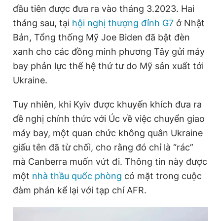
đầu tiên được đưa ra vào tháng 3.2023. Hai
Giấy phép xuất bản số 110/GP - BTTTT cấp ngày 24.3.2020
© 2003-2026 Bản quyền thuộc về Báo Thanh Niên. Cấm sao
tháng sau, tại
hội nghị thượng đỉnh G7
ở Nhật
chép dưới mọi hình thức nếu không có sự chấp thuận bằng văn
Bản, Tổng thống Mỹ Joe Biden đã bật đèn
bản. Phát triển bởi ePi Technologies, JSC.
xanh cho các đồng minh phương Tây gửi máy
bay phản lực thế hệ thứ tư do Mỹ sản xuất tới
Ukraine.
Tuy nhiên, khi Kyiv được khuyến khích đưa ra
đề nghị chính thức với Úc về việc chuyển giao
máy bay, một quan chức không quân Ukraine
giấu tên đã từ chối, cho rằng đó chỉ là “rác”
mà Canberra muốn vứt đi. Thông tin này được
một
nhà thầu quốc phòng
có mặt trong cuộc
đàm phán kể lại với tạp chí AFR.