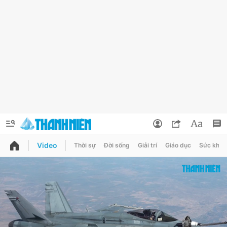
Video
Thời sự
Đời sống
Giải trí
Giáo dục
Sức khỏe
QUẢNG CÁO
ĐẶT BÁO
Thông tin tài khoản
Đổi mật khẩu
Chuyên mục
Tin đã lưu