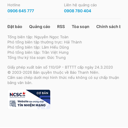
Hotline
Liên hệ quảng cáo
0906 645 777
0908 780 404
Đặt báo
Quảng cáo
RSS
Tòa soạn
Chính sách bảo
Tổng biên tập: Nguyễn Ngọc Toàn
Phó tổng biên tập thường trực: Hải Thành
Phó tổng biên tập: Lâm Hiếu Dũng
Phó tổng biên tập: Trần Việt Hưng
Tổng thư ký tòa soạn: Đức Trung
Giấy phép xuất bản số 110/GP - BTTTT cấp ngày 24.3.2020
© 2003-2026 Bản quyền thuộc về Báo Thanh Niên.
Cấm sao chép dưới mọi hình thức nếu không có sự chấp thuận
bằng văn bản.