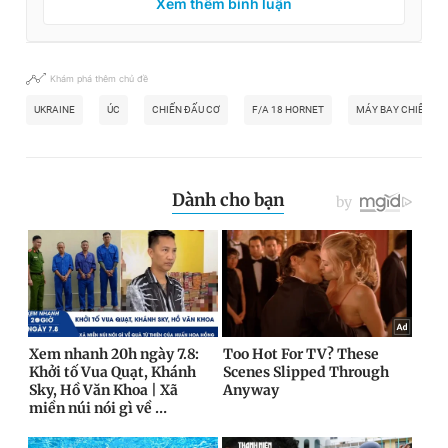
Xem thêm bình luận
Khám phá thêm chủ đề
UKRAINE
ÚC
CHIẾN ĐẤU CƠ
F/A 18 HORNET
MÁY BAY CHIẾN Đ