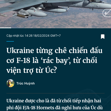
Chuyên mục khác
Tin đã xem
Chào ngày mới
Tin 24h
Đăng xuất
Tin thị trường
Tin 360
Current
0:20
/
Duration
3:16
Cập nhật lúc 14:26 18/02/2024 GMT+7
Time
Video
Magazine
Ukraine từng chê chiến đấu
cơ F-18 là ‘rác bay’, từ chối
Sản phẩm khác
viện trợ từ Úc?
Tiện ích
Bạn cần biết
Trúc Huỳnh
Thông tin tòa soạn
Liên hệ quảng cáo
Ukraine được cho là đã từ chối tiếp nhận hai
phi đội F/A-18 Hornets đã nghỉ hưu của Úc dù