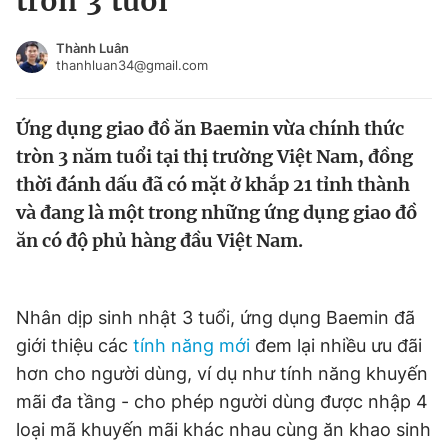
tròn 3 tuổi
Chuyên mục khác
Tin đã xem
Thành Luân
thanhluan34@gmail.com
Chào ngày mới
Tin 24h
Đăng xuất
Ứng dụng giao đồ ăn Baemin vừa chính thức
Tin thị trường
Tin 360
tròn 3 năm tuổi tại thị trường Việt Nam, đồng
thời đánh dấu đã có mặt ở khắp 21 tỉnh thành
Video
Magazine
và đang là một trong những ứng dụng giao đồ
ăn có độ phủ hàng đầu Việt Nam.
Sản phẩm khác
Tiện ích
Bạn cần biết
Nhân dịp sinh nhật 3 tuổi, ứng dụng Baemin đã
giới thiệu các
tính năng mới
đem lại nhiều ưu đãi
Thông tin tòa soạn
Liên hệ quảng cáo
hơn cho người dùng, ví dụ như tính năng khuyến
mãi đa tầng - cho phép người dùng được nhập 4
loại mã khuyến mãi khác nhau cùng ăn khao sinh