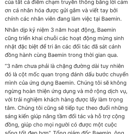
của tất cả điểm chạm truyền thông bằng lời cám
Giấy phép xuất bản số 110/GP - BTTTT cấp ngày 24.3.2020
ơn cá nhân hóa được gửi gắm và viết tay bởi
© 2003-2026 Bản quyền thuộc về Báo Thanh Niên. Cấm sao
chép dưới mọi hình thức nếu không có sự chấp thuận bằng văn
chính các nhân viên đang làm việc tại Baemin.
bản. Phát triển bởi ePi Technologies, JSC.
Nhân dịp kỷ niệm 3 năm hoạt động, Baemin
cũng triển khai chuỗi các hoạt động mừng sinh
nhật đặc biệt để tri ân các đối tác đã sát cánh
đồng hành cùng Baemin trong thời gian qua.
“3 năm chưa phải là chặng đường dài tuy nhiên
đó là cột mốc quan trọng đánh dấu bước chuyển
mình của ứng dụng Baemin. Chúng tôi sẽ không
ngừng hoàn thiện ứng dụng và mở rộng dịch vụ,
với trải nghiệm khách hàng được lấy làm trọng
tâm. Chúng tôi cũng sẽ tiếp tục theo đuổi những
sáng kiến giúp nâng tầm đối tác và hỗ trợ cộng
đồng, giúp cho mọi người có được một cuộc
sống tốt đẹp hơn”, Tổng giám đốc Baemin, ông