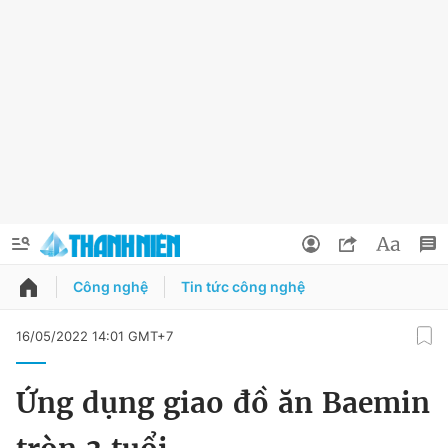
Công nghệ
Tin tức công nghệ
QUẢNG CÁO
ĐẶT BÁO
16/05/2022 14:01 GMT+7
Thông tin tài khoản
Ứng dụng giao đồ ăn Baemin
Đổi mật khẩu
Chuyên mục
Tin đã lưu