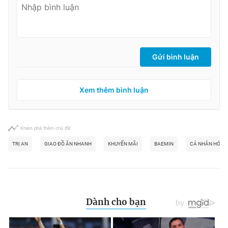
Gửi bình luận
Xem thêm bình luận
Khám phá thêm chủ đề
TRỊ AN
GIAO ĐỒ ĂN NHANH
KHUYẾN MÃI
BAEMIN
CÁ NHÂN HÓA